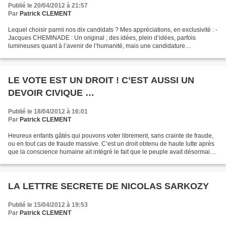
Publié le 20/04/2012 à 21:57
Par
Patrick CLEMENT
Lequel choisir parmi nos dix candidats ? Mes appréciations, en exclusivité : -
Jacques CHEMINADE : Un original ; des idées, plein d’idées, parfois
lumineuses quant à l’avenir de l’humanité, mais une candidature
excentrique finalement qui mériterait une...
LE VOTE EST UN DROIT ! C’EST AUSSI UN
DEVOIR CIVIQUE …
Publié le 18/04/2012 à 16:01
Par
Patrick CLEMENT
Heureux enfants gâtés qui pouvons voter librement, sans crainte de fraude,
ou en tout cas de fraude massive. C’est un droit obtenu de haute lutte après
que la conscience humaine ait intégré le fait que le peuple avait désormais
la maturité nécessaire...
LA LETTRE SECRETE DE NICOLAS SARKOZY
Publié le 15/04/2012 à 19:53
Par
Patrick CLEMENT