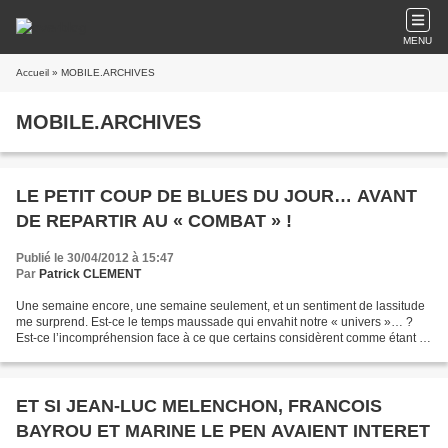
MENU
Accueil
» MOBILE.ARCHIVES
MOBILE.ARCHIVES
LE PETIT COUP DE BLUES DU JOUR… AVANT
DE REPARTIR AU « COMBAT » !
Publié le 30/04/2012 à 15:47
Par
Patrick CLEMENT
Une semaine encore, une semaine seulement, et un sentiment de lassitude
me surprend. Est-ce le temps maussade qui envahit notre « univers »… ?
Est-ce l’incompréhension face à ce que certains considèrent comme étant le
futur choix des français ? Quasi...
ET SI JEAN-LUC MELENCHON, FRANCOIS
BAYROU ET MARINE LE PEN AVAIENT INTERET