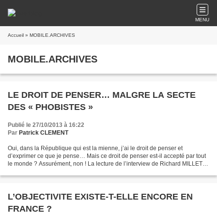
MENU
Accueil
» MOBILE.ARCHIVES
MOBILE.ARCHIVES
LE DROIT DE PENSER… MALGRE LA SECTE
DES « PHOBISTES »
Publié le 27/10/2013 à 16:22
Par
Patrick CLEMENT
Oui, dans la République qui est la mienne, j’ai le droit de penser et
d’exprimer ce que je pense… Mais ce droit de penser est-il accepté par tout
le monde ? Assurément, non ! La lecture de l’interview de Richard MILLET
dans LE FIGARO montre à quel point...
L’OBJECTIVITE EXISTE-T-ELLE ENCORE EN
FRANCE ?