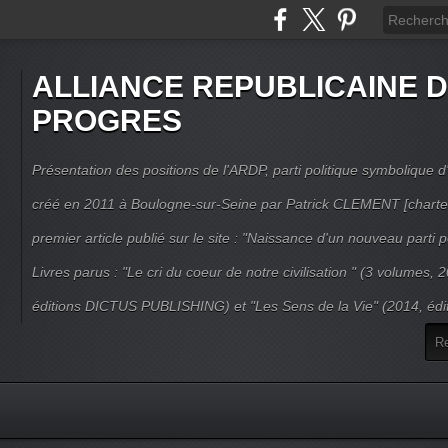
ALLIANCE REPUBLICAINE 
PROGRES
Présentation des positions de l'ARDP, parti politique symbolique d'
créé en 2011 à Boulogne-sur-Seine par Patrick CLEMENT [charte
premier article publié sur le site : "Naissance d'un nouveau parti po
Livres parus : "Le cri du coeur de notre civilisation " (3 volumes,
éditions DICTUS PUBLISHING) et "Les Sens de la Vie" (2014, éd