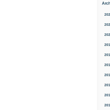
Arch
20
20
20
20
20
20
20
20
20
20