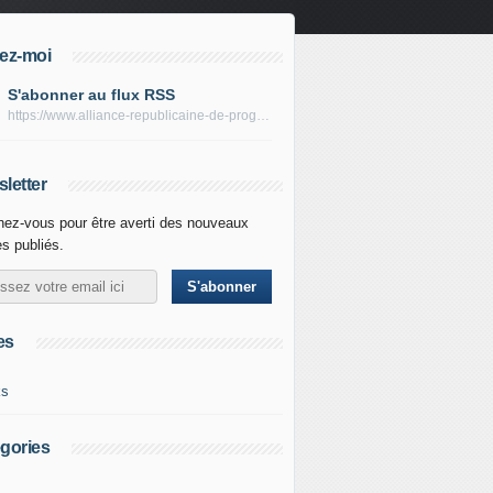
ez-moi
S'abonner au flux RSS
https://www.alliance-republicaine-de-progres.com/rss
letter
ez-vous pour être averti des nouveaux
es publiés.
es
ks
gories