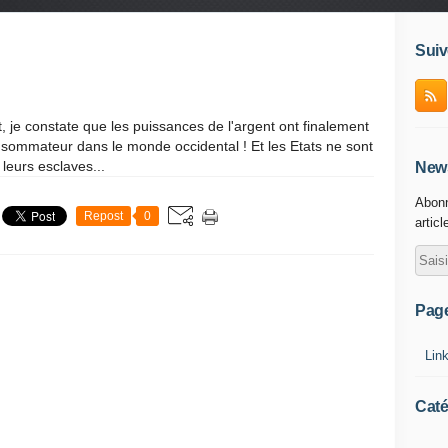
Suiv
t, je constate que les puissances de l'argent ont finalement
onsommateur dans le monde occidental ! Et les Etats ne sont
 leurs esclaves...
News
Abonn
Repost
0
articl
Pag
Lin
Caté