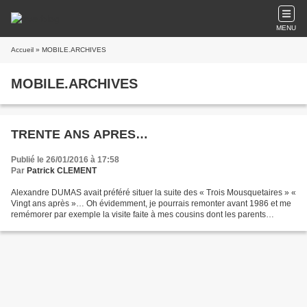
MENU
Accueil
» MOBILE.ARCHIVES
MOBILE.ARCHIVES
TRENTE ANS APRES…
Publié le 26/01/2016 à 17:58
Par
Patrick CLEMENT
Alexandre DUMAS avait préféré situer la suite des « Trois Mousquetaires » «
Vingt ans après »… Oh évidemment, je pourrais remonter avant 1986 et me
remémorer par exemple la visite faite à mes cousins dont les parents
venaient d’emménager dans un bel appartement...