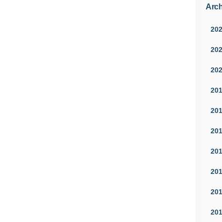
Arch
20
20
20
20
20
20
20
20
20
20