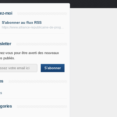
ez-moi
S'abonner au flux RSS
https://www.alliance-republicaine-de-progres.com/rss
letter
ez-vous pour être averti des nouveaux
es publiés.
es
ks
gories