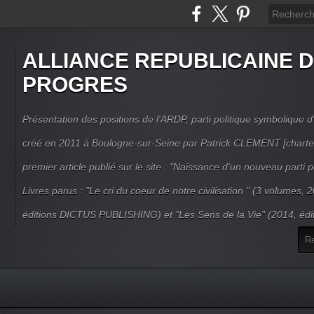
ALLIANCE REPUBLICAINE 
PROGRES
Présentation des positions de l'ARDP, parti politique symbolique d'
créé en 2011 à Boulogne-sur-Seine par Patrick CLEMENT [charte
premier article publié sur le site : "Naissance d'un nouveau parti po
Livres parus : "Le cri du coeur de notre civilisation " (3 volumes,
éditions DICTUS PUBLISHING) et "Les Sens de la Vie" (2014, éd