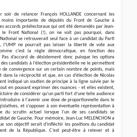
ier soir de relancer François HOLLANDE concernant les
u moins importante de députés du Front de Gauche à
es accords préélectoraux qui ont été demandés par Jean-
 Front National (!), on ne voit pas pourquoi, dans
 National se retrouverait seul face à un candidat du Parti
, l’UMP ne pourrait pas laisser la liberté de vote aux
comme c’est la règle démocratique, en fonction des
. Pas d’accord de désistement donc puisque les options
des candidats à l’élection présidentielle ne le permettent
 de convergence sur un certain nombre de points, mais
it dans la réciprocité et que, en cas d’élection de Nicolas
nt indiqué un soutien de principe à la ligne suivie par le
out en pouvant exprimer des nuances - et elles existent,
ictoire de considérer qu'un parti fort d'une telle audience
 introduire à l'avenir une dose de proportionnelle dans le
gislatives, et s'opposer à son éventuelle représentation à
e du scrutin actuel lorsque l'un de ses candidats se
 candidat de Gauche. Pour mémoire, Jean-Luc MELENCHON a
e son objectif serait d’infléchir les positions du candidat
sident de la République. C’est peut-être à relever et à