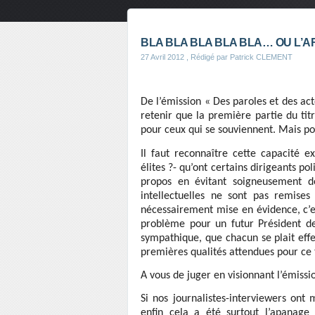
BLA BLA BLA BLA BLA… OU L’A
27 Avril 2012
, Rédigé par Patrick CLEMENT
De l’émission « Des paroles et des ac
retenir que la première partie du tit
pour ceux qui se souviennent. Mais pou
Il faut reconnaître cette capacité ex
élites ?- qu’ont certains dirigeants po
propos en évitant soigneusement d
intellectuelles ne sont pas remises
nécessairement mise en évidence, c’e
problème pour un futur Président de
sympathique, que chacun se plait eff
premières qualités attendues pour ce 
A vous de juger en visionnant l’émissi
Si nos journalistes-interviewers ont
enfin cela a été surtout l’apanag