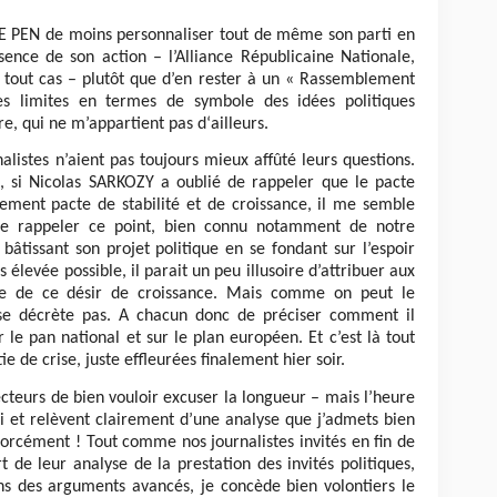
LE PEN de moins personnaliser tout de même son parti en
sence de son action – l’Alliance Républicaine Nationale,
 tout cas – plutôt que d’en rester à un « Rassemblement
es limites en termes de symbole des idées politiques
re, qui ne m’appartient pas d‘ailleurs.
alistes n’aient pas toujours mieux affûté leurs questions.
e, si Nicolas SARKOZY a oublié de rappeler que le pacte
alement pacte de stabilité et de croissance, il me semble
 de rappeler ce point, bien connu notamment de notre
âtissant son projet politique en se fondant sur l’espoir
 élevée possible, il parait un peu illusoire d’attribuer aux
ce de ce désir de croissance. Mais comme on peut le
e se décrète pas. A chacun donc de préciser comment il
 le pan national et sur le plan européen. Et c’est là tout
tie de crise, juste effleurées finalement hier soir.
ecteurs de bien vouloir excuser la longueur – mais l’heure
i et relèvent clairement d’une analyse que j’admets bien
orcément ! Tout comme nos journalistes invités en fin de
rt de leur analyse de la prestation des invités politiques,
ns des arguments avancés, je concède bien volontiers le