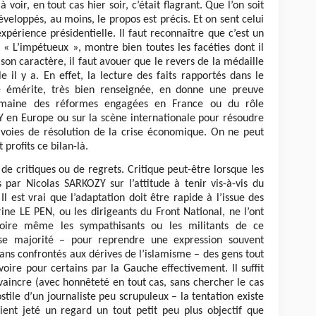
à voir, en tout cas hier soir, c’était flagrant. Que l’on soit
veloppés, au moins, le propos est précis. Et on sent celui
expérience présidentielle. Il faut reconnaître que c’est un
, « L’impétueux », montre bien toutes les facéties dont il
 son caractère, il faut avouer que le revers de la médaille
e il y a. En effet, la lecture des faits rapportés dans le
que émérite, très bien renseignée, en donne une preuve
domaine des réformes engagées en France ou du rôle
Y en Europe ou sur la scène internationale pour résoudre
s voies de résolution de la crise économique. On ne peut
profits ce bilan-là.
de critiques ou de regrets. Critique peut-être lorsque les
par Nicolas SARKOZY sur l’attitude à tenir vis-à-vis du
Il est vrai que l’adaptation doit être rapide à l’issue des
ne LE PEN, ou les dirigeants du Front National, ne l’ont
oire même les sympathisants ou les militants de ce
e majorité – pour reprendre une expression souvent
mans confrontés aux dérives de l’islamisme – des gens tout
voire pour certains par la Gauche effectivement. Il suffit
nvaincre (avec honnêteté en tout cas, sans chercher le cas
stile d’un journaliste peu scrupuleux – la tentation existe
ient jeté un regard un tout petit peu plus objectif que