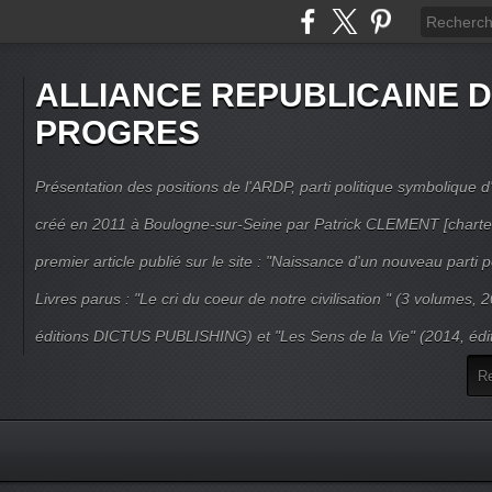
ALLIANCE REPUBLICAINE 
PROGRES
Présentation des positions de l'ARDP, parti politique symbolique d'
créé en 2011 à Boulogne-sur-Seine par Patrick CLEMENT [charte
premier article publié sur le site : "Naissance d'un nouveau parti po
Livres parus : "Le cri du coeur de notre civilisation " (3 volumes,
éditions DICTUS PUBLISHING) et "Les Sens de la Vie" (2014, éd