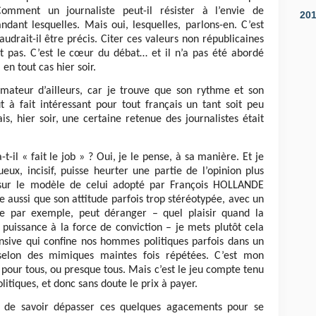
omment un journaliste peut-il résister à l’envie de
20
dant lesquelles. Mais oui, lesquelles, parlons-en. C’est
audrait-il être précis. Citer ces valeurs non républicaines
nt pas. C’est le cœur du débat… et il n’a pas été abordé
n tout cas hier soir.
imateur d’ailleurs, car je trouve que son rythme et son
 à fait intéressant pour tout français un tant soit peu
ais, hier soir, une certaine retenue des journalistes était
-il « fait le job » ? Oui, je le pense, à sa manière. Et je
ux, incisif, puisse heurter une partie de l’opinion plus
 sur le modèle de celui adopté par François HOLLANDE
e aussi que son attitude parfois trop stéréotypée, avec un
le par exemple, peut déranger – quel plaisir quand la
 puissance à la force de conviction – je mets plutôt cela
nsive qui confine nos hommes politiques parfois dans un
 selon des mimiques maintes fois répétées. C’est mon
e pour tous, ou presque tous. Mais c’est le jeu compte tenu
litiques, et donc sans doute le prix à payer.
t de savoir dépasser ces quelques agacements pour se