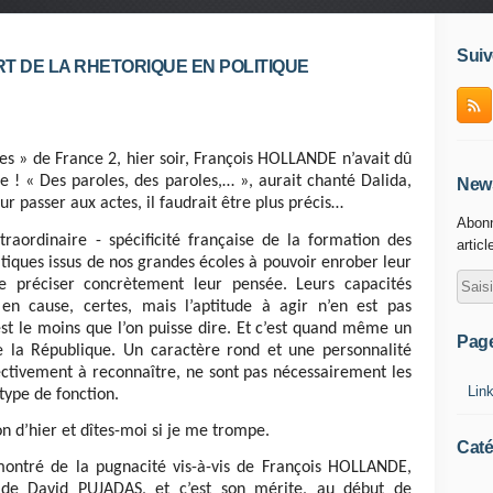
Suiv
RT DE LA RHETORIQUE EN POLITIQUE
tes » de France 2, hier soir, François HOLLANDE n’avait dû
re ! « Des paroles, des paroles,… », aurait chanté Dalida,
News
r passer aux actes, il faudrait être plus précis…
Abonn
traordinaire - spécificité française de la formation des
articl
litiques issus de nos grandes écoles à pouvoir enrober leur
e préciser concrètement leur pensée. Leurs capacités
 en cause, certes, mais l’aptitude à agir n’en est pas
st le moins que l’on puisse dire. Et c’est quand même un
Pag
 la République. Un caractère rond et une personnalité
ectivement à reconnaître, ne sont pas nécessairement les
Lin
type de fonction.
on d’hier et dîtes-moi si je me trompe.
Caté
 montré de la pugnacité vis-à-vis de François HOLLANDE,
e de David PUJADAS, et c’est son mérite, au début de