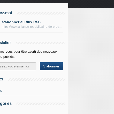
ez-moi
S'abonner au flux RSS
https://www.alliance-republicaine-de-progres.com/rss
letter
ez-vous pour être averti des nouveaux
es publiés.
es
ks
gories