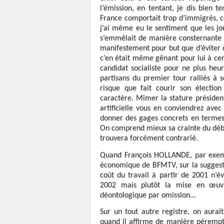
l’émission, en tentant, je dis bien t
France comportait trop d’immigrés, cel
j’ai même eu le sentiment que les j
s’emmêlait de manière consternante s
manifestement pour but que d’éviter d
c’en était même gênant pour lui à cer
candidat socialiste pour ne plus heu
partisans du premier tour ralliés à s
risque que fait courir son élection
caractère. Mimer la stature présiden
artificielle vous en conviendrez ave
donner des gages concrets en termes d
On comprend mieux sa crainte du débat
trouvera forcément contrarié.
Quand François HOLLANDE, par exempl
économique de BFMTV, sur la suggesti
coût du travail à partir de 2001 n’é
2002 mais plutôt la mise en œuv
déontologique par omission…
Sur un tout autre registre, on aura
quand il affirme de manière pérempto