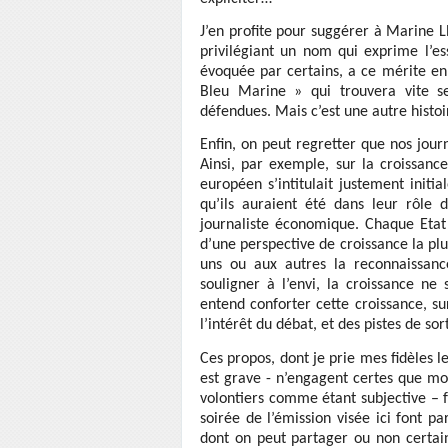
J’en profite pour suggérer à Marine 
privilégiant un nom qui exprime l’es
évoquée par certains, a ce mérite en
Bleu Marine » qui trouvera vite s
défendues. Mais c’est une autre histoi
Enfin, on peut regretter que nos journ
Ainsi, par exemple, sur la croissanc
européen s’intitulait justement initi
qu’ils auraient été dans leur rôle
journaliste économique. Chaque Etat b
d’une perspective de croissance la plus
uns ou aux autres la reconnaissan
souligner à l’envi, la croissance n
entend conforter cette croissance, sur
l’intérêt du débat, et des pistes de sor
Ces propos, dont je prie mes fidèles l
est grave - n’engagent certes que mo
volontiers comme étant subjective – f
soirée de l’émission visée ici font pa
dont on peut partager ou non certai