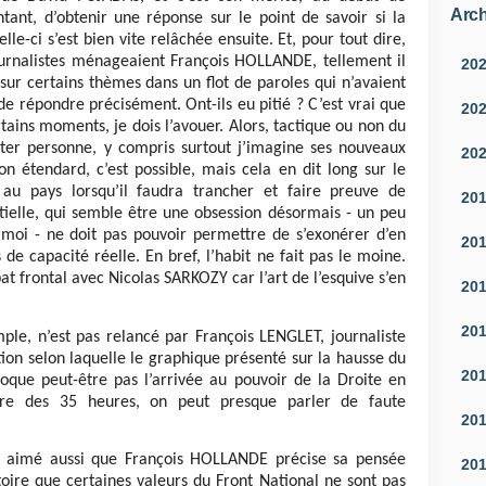
Arch
entant, d’obtenir une réponse sur le point de savoir si la
le-ci s’est bien vite relâchée ensuite. Et, pour tout dire,
ournalistes ménageaient François HOLLANDE, tellement il
20
ur certains thèmes dans un flot de paroles qui n’avaient
e répondre précisément. Ont-ils eu pitié ? C’est vrai que
20
tains moments, je dois l’avouer. Alors, tactique ou non du
rter personne, y compris surtout j’imagine ses nouveaux
20
on étendard, c’est possible, mais cela en dit long sur le
 au pays lorsqu’il faudra trancher et faire preuve de
20
tielle, qui semble être une obsession désormais - un peu
c moi - ne doit pas pouvoir permettre de s’exonérer d’en
20
e capacité réelle. En bref, l’habit ne fait pas le moine.
 frontal avec Nicolas SARKOZY car l’art de l’esquive s’en
20
20
e, n’est pas relancé par François LENGLET, journaliste
on selon laquelle le graphique présenté sur la hausse du
20
voque peut-être pas l’arrivée au pouvoir de la Droite en
re des 35 heures, on peut presque parler de faute
20
it aimé aussi que François HOLLANDE précise sa pensée
20
ire que certaines valeurs du Front National ne sont pas