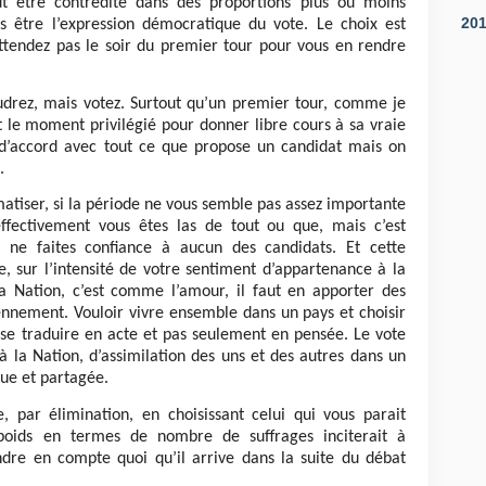
t être contredite dans des proportions plus ou moins
20
s être l’expression démocratique du vote. Le choix est
N’attendez pas le soir du premier tour pour vous en rendre
oudrez, mais votez. Surtout qu’un premier tour, comme je
est le moment privilégié pour donner libre cours à sa vraie
d’accord avec tout ce que propose un candidat mais on
.
matiser, si la période ne vous semble pas assez importante
’effectivement vous êtes las de tout ou que, mais c’est
ne faites confiance à aucun des candidats. Et cette
re, sur l’intensité de votre sentiment d’appartenance à la
la Nation, c’est comme l’amour, il faut en apporter des
ennement. Vouloir vivre ensemble dans un pays et choisir
 se traduire en acte et pas seulement en pensée. Le vote
à la Nation, d’assimilation des uns et des autres dans un
ue et partagée.
e, par élimination, en choisissant celui qui vous parait
poids en termes de nombre de suffrages inciterait à
ndre en compte quoi qu’il arrive dans la suite du débat