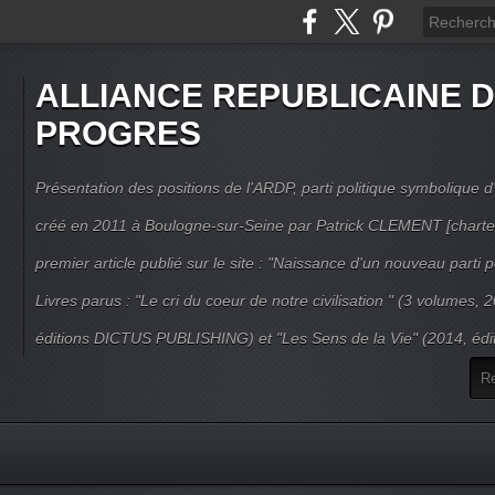
ALLIANCE REPUBLICAINE 
PROGRES
Présentation des positions de l'ARDP, parti politique symbolique d'
créé en 2011 à Boulogne-sur-Seine par Patrick CLEMENT [charte
premier article publié sur le site : "Naissance d'un nouveau parti po
Livres parus : "Le cri du coeur de notre civilisation " (3 volumes,
éditions DICTUS PUBLISHING) et "Les Sens de la Vie" (2014, éd