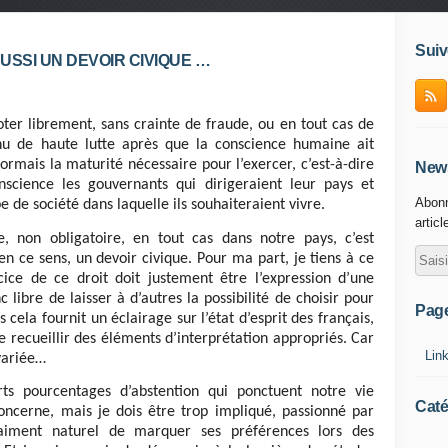
Suiv
AUSSI UN DEVOIR CIVIQUE …
ter librement, sans crainte de fraude, ou en tout cas de
nu de haute lutte après que la conscience humaine ait
sormais la maturité nécessaire pour l’exercer, c’est-à-dire
News
nscience les gouvernants qui dirigeraient leur pays et
Abonn
e de société dans laquelle ils souhaiteraient vivre.
articl
, non obligatoire, en tout cas dans notre pays, c’est
 en ce sens, un devoir civique. Pour ma part, je tiens à ce
cice de ce droit doit justement être l’expression d’une
 libre de laisser à d’autres la possibilité de choisir pour
Pag
 cela fournit un éclairage sur l’état d’esprit des français,
de recueillir des éléments d’interprétation appropriés. Car
Lin
variée…
rts pourcentages d’abstention qui ponctuent notre vie
Caté
ncerne, mais je dois être trop impliqué, passionné par
raiment naturel de marquer ses préférences lors des