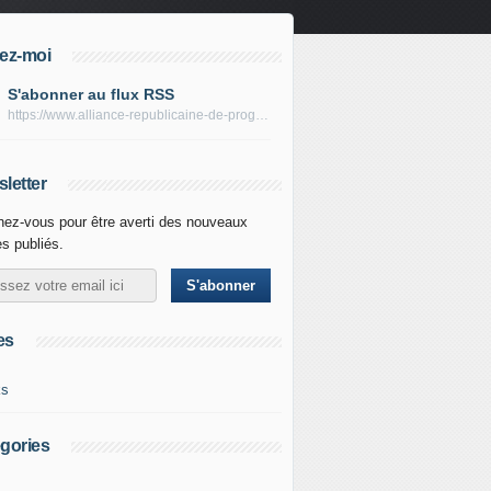
ez-moi
S'abonner au flux RSS
https://www.alliance-republicaine-de-progres.com/rss
letter
ez-vous pour être averti des nouveaux
es publiés.
es
ks
gories