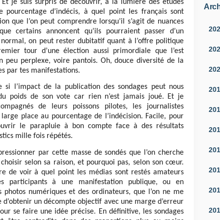
. Et je suis surpris de découvrir, à la lumière des études
Arch
e pourcentage d’indécis, à quel point les français sont
ision que l’on peut comprendre lorsqu’il s’agit de nuances
20
sque certains annoncent qu’ils pourraient passer d’un
normal, on peut rester dubitatif quant à l’offre politique
20
mier tour d’une élection aussi primordiale que l’est
 un peu perplexe, voire pantois. Oh, douce diversité de la
20
s par tes manifestations.
e si l’impact de la publication des sondages peut nous
20
 du poids de son vote car rien n’est jamais joué. Et je
ompagnés de leurs poissons pilotes, les journalistes
20
arge place au pourcentage de l’indécision. Facile, pour
uvrir le parapluie à bon compte face à des résultats
20
tics mille fois répétés.
20
mpressionner par cette masse de sondés que l’on cherche
 choisir selon sa raison, et pourquoi pas, selon son cœur.
20
re de voir à quel point les médias sont restés amateurs
 participants à une manifestation publique, ou en
20
es photos numériques et des ordinateurs, que l’on ne me
ble d’obtenir un décompte objectif avec une marge d’erreur
20
our se faire une idée précise. En définitive, les sondages