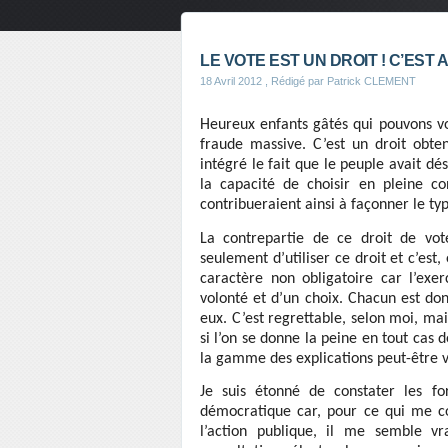
LE VOTE EST UN DROIT ! C’EST 
18 Avril 2012
, Rédigé par Patrick CLEMENT
Heureux enfants gâtés qui pouvons vo
fraude massive. C’est un droit obte
intégré le fait que le peuple avait dé
la capacité de choisir en pleine co
contribueraient ainsi à façonner le typ
La contrepartie de ce droit de vote
seulement d’utiliser ce droit et c’est,
caractère non obligatoire car l’exer
volonté et d’un choix. Chacun est donc
eux. C’est regrettable, selon moi, mais
si l’on se donne la peine en tout cas 
la gamme des explications peut-être 
Je suis étonné de constater les fo
démocratique car, pour ce qui me co
l’action publique, il me semble v