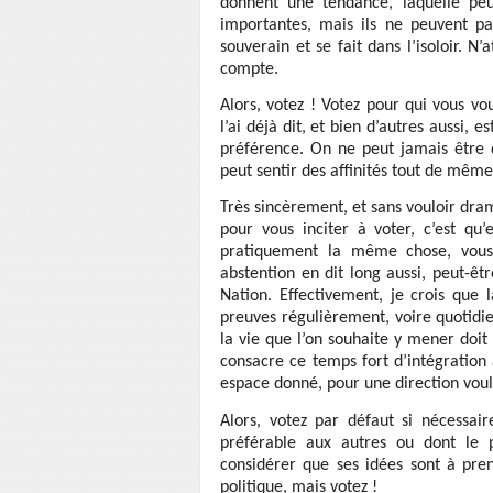
donnent une tendance, laquelle peu
importantes, mais ils ne peuvent pa
souverain et se fait dans l’isoloir. 
compte.
Alors, votez ! Votez pour qui vous v
l’ai déjà dit, et bien d’autres aussi, 
préférence. On ne peut jamais être 
peut sentir des affinités tout de même
Très sincèrement, et sans vouloir dra
pour vous inciter à voter, c’est qu
pratiquement la même chose, vous 
abstention en dit long aussi, peut-êt
Nation. Effectivement, je crois que 
preuves régulièrement, voire quotidi
la vie que l’on souhaite y mener doit
consacre ce temps fort d’intégration 
espace donné, pour une direction voul
Alors, votez par défaut si nécessair
préférable aux autres ou dont le 
considérer que ses idées sont à pre
politique, mais votez !