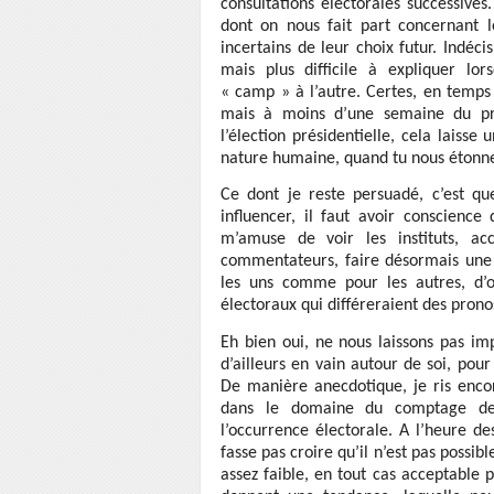
consultations électorales successives
dont on nous fait part concernant l
incertains de leur choix futur. Indéc
mais plus difficile à expliquer lor
« camp » à l’autre. Certes, en temps 
mais à moins d’une semaine du pre
l’élection présidentielle, cela laisse
nature humaine, quand tu nous étonne
Ce dont je reste persuadé, c’est qu
influencer, il faut avoir conscience
m’amuse de voir les instituts, acc
commentateurs, faire désormais une l
les uns comme pour les autres, d’o
électoraux qui différeraient des pronos
Eh bien oui, ne nous laissons pas i
d’ailleurs en vain autour de soi, pour
De manière anecdotique, je ris enco
dans le domaine du comptage des
l’occurrence électorale. A l’heure d
fasse pas croire qu’il n’est pas possi
assez faible, en tout cas acceptable p