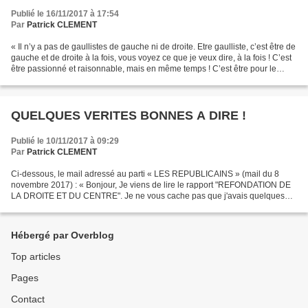
Publié le 16/11/2017 à 17:54
Par
Patrick CLEMENT
« Il n’y a pas de gaullistes de gauche ni de droite. Etre gaulliste, c’est être de
gauche et de droite à la fois, vous voyez ce que je veux dire, à la fois ! C’est
être passionné et raisonnable, mais en même temps ! C’est être pour le
mouvement et pour...
QUELQUES VERITES BONNES A DIRE !
Publié le 10/11/2017 à 09:29
Par
Patrick CLEMENT
Ci-dessous, le mail adressé au parti « LES REPUBLICAINS » (mail du 8
novembre 2017) : « Bonjour, Je viens de lire le rapport "REFONDATION DE
LA DROITE ET DU CENTRE". Je ne vous cache pas que j'avais quelques
inquiétudes quant au résultat (chat échaudé...
Hébergé par Overblog
Top articles
Pages
Contact