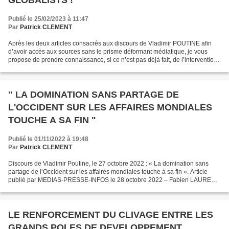
GLOBALISTS !”
Publié le 25/02/2023 à 11:47
Par
Patrick CLEMENT
Après les deux articles consacrés aux discours de Vladimir POUTINE afin
d’avoir accès aux sources sans le prisme déformant médiatique, je vous
propose de prendre connaissance, si ce n’est pas déjà fait, de l’intervention
de Donald TRUMP du 22 février...
" LA DOMINATION SANS PARTAGE DE
L'OCCIDENT SUR LES AFFAIRES MONDIALES
TOUCHE A SA FIN "
Publié le 01/11/2022 à 19:48
Par
Patrick CLEMENT
Discours de Vladimir Poutine, le 27 octobre 2022 : « La domination sans
partage de l’Occident sur les affaires mondiales touche à sa fin ». Article
publié par MEDIAS-PRESSE-INFOS le 28 octobre 2022 – Fabien LAURENT
Le 27 octobre 2022, lors du forum de...
LE RENFORCEMENT DU CLIVAGE ENTRE LES
GRANDS POLES DE DEVELOPPEMENT