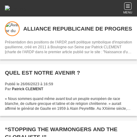
MENU
ALLIANCE REPUBLICAINE DE PROGRES
Présentation des positions de l'ARDP, parti politique symbolique d'inspiration
gaullienne, créé en 2011 à Boulogne-sur-Seine par Patrick CLEMENT
[charte de l'ARDP dans le premier article publié sur le site : "Naissance d'un
nouveau parti politique français"] - Livres parus : "Le cri du coeur de notre
civilisation " (3 volumes, 2013, 2015 et 2018, éditions DICTUS PUBLISHING)
et "Les Sens de la Vie" (2014, éditions MUSE).
QUEL EST NOTRE AVENIR ?
Publié le 26/06/2023 à 16:59
Par
Patrick CLEMENT
« Nous sommes quand même avant tout un peuple européen de race
blanche, de culture grecque et latine et de religion chrétienne. » aurait
affirmé le général de Gaulle en 1959 à Alain Peyrefitte. Au XXième siècle,
une telle affirmation apparaissait comme...
“STOPPING THE WARMONGERS AND THE