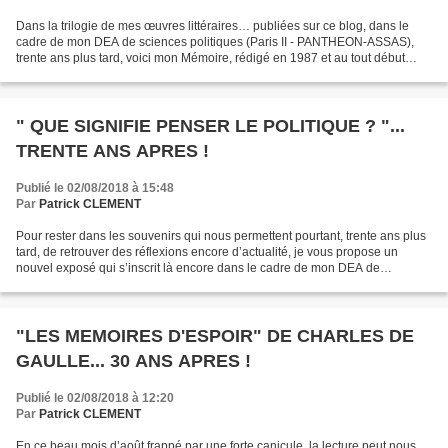
Dans la trilogie de mes œuvres littéraires… publiées sur ce blog, dans le
cadre de mon DEA de sciences politiques (Paris II - PANTHEON-ASSAS),
trente ans plus tard, voici mon Mémoire, rédigé en 1987 et au tout début
1988 : « L’image de Raymond BARRE :...
" QUE SIGNIFIE PENSER LE POLITIQUE ? "...
TRENTE ANS APRES !
Publié le 02/08/2018 à 15:48
Par
Patrick CLEMENT
Pour rester dans les souvenirs qui nous permettent pourtant, trente ans plus
tard, de retrouver des réflexions encore d’actualité, je vous propose un
nouvel exposé qui s’inscrit là encore dans le cadre de mon DEA de
Sciences Politiques de Paris II Assas-Panthéon...
"LES MEMOIRES D'ESPOIR" DE CHARLES DE
GAULLE... 30 ANS APRES !
Publié le 02/08/2018 à 12:20
Par
Patrick CLEMENT
En ce beau mois d’août frappé par une forte canicule, la lecture peut nous