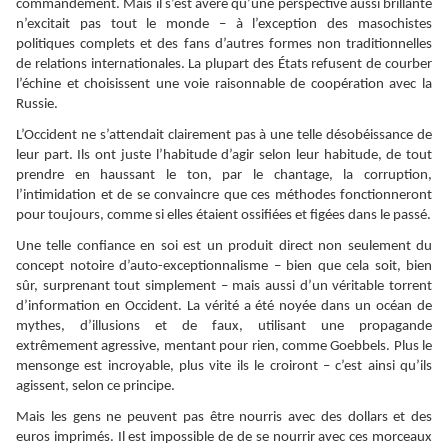
commandement. Mais il s’est avéré qu’une perspective aussi brillante
n’excitait pas tout le monde – à l’exception des masochistes
politiques complets et des fans d’autres formes non traditionnelles
de relations internationales. La plupart des États refusent de courber
l’échine et choisissent une voie raisonnable de coopération avec la
Russie.
L’Occident ne s’attendait clairement pas à une telle désobéissance de
leur part. Ils ont juste l’habitude d’agir selon leur habitude, de tout
prendre en haussant le ton, par le chantage, la corruption,
l’intimidation et de se convaincre que ces méthodes fonctionneront
pour toujours, comme si elles étaient ossifiées et figées dans le passé.
Une telle confiance en soi est un produit direct non seulement du
concept notoire d’auto-exceptionnalisme – bien que cela soit, bien
sûr, surprenant tout simplement – mais aussi d’un véritable torrent
d’information en Occident. La vérité a été noyée dans un océan de
mythes, d’illusions et de faux, utilisant une propagande
extrêmement agressive, mentant pour rien, comme Goebbels. Plus le
mensonge est incroyable, plus vite ils le croiront – c’est ainsi qu’ils
agissent, selon ce principe.
Mais les gens ne peuvent pas être nourris avec des dollars et des
euros imprimés. Il est impossible de de se nourrir avec ces morceaux