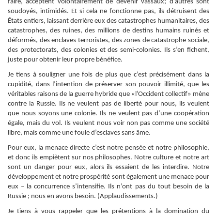
faire, acceptent volontairement de devenir vassaux; d’autres sont
soudoyés, intimidés. Et si cela ne fonctionne pas, ils détruisent des
États entiers, laissant derrière eux des catastrophes humanitaires, des
catastrophes, des ruines, des millions de destins humains ruinés et
déformés, des enclaves terroristes, des zones de catastrophe sociale,
des protectorats, des colonies et des semi-colonies. Ils s’en fichent,
juste pour obtenir leur propre bénéfice.
Je tiens à souligner une fois de plus que c’est précisément dans la
cupidité, dans l’intention de préserver son pouvoir illimité, que les
véritables raisons de la guerre hybride que «l’Occident collectif» mène
contre la Russie. Ils ne veulent pas de liberté pour nous, ils veulent
que nous soyons une colonie. Ils ne veulent pas d’une coopération
égale, mais du vol. Ils veulent nous voir non pas comme une société
libre, mais comme une foule d’esclaves sans âme.
Pour eux, la menace directe c’est notre pensée et notre philosophie,
et donc ils empiètent sur nos philosophes. Notre culture et notre art
sont un danger pour eux, alors ils essaient de les interdire. Notre
développement et notre prospérité sont également une menace pour
eux – la concurrence s’intensifie. Ils n’ont pas du tout besoin de la
Russie ; nous en avons besoin. (Applaudissements.)
Je tiens à vous rappeler que les prétentions à la domination du