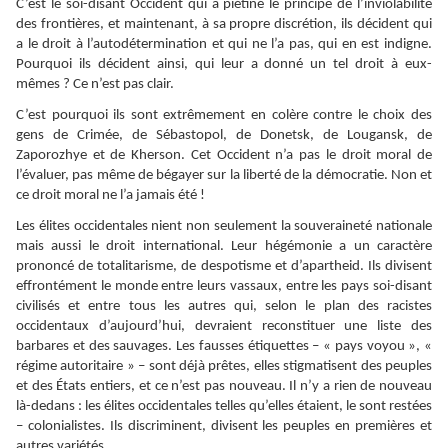
C’est le soi-disant Occident qui a piétiné le principe de l’inviolabilité
des frontières, et maintenant, à sa propre discrétion, ils décident qui
a le droit à l’autodétermination et qui ne l’a pas, qui en est indigne.
Pourquoi ils décident ainsi, qui leur a donné un tel droit à eux-
mêmes ? Ce n’est pas clair.
C’est pourquoi ils sont extrêmement en colère contre le choix des
gens de Crimée, de Sébastopol, de Donetsk, de Lougansk, de
Zaporozhye et de Kherson. Cet Occident n’a pas le droit moral de
l’évaluer, pas même de bégayer sur la liberté de la démocratie. Non et
ce droit moral ne l’a jamais été !
Les élites occidentales nient non seulement la souveraineté nationale
mais aussi le droit international. Leur hégémonie a un caractère
prononcé de totalitarisme, de despotisme et d’apartheid. Ils divisent
effrontément le monde entre leurs vassaux, entre les pays soi-disant
civilisés et entre tous les autres qui, selon le plan des racistes
occidentaux d’aujourd’hui, devraient reconstituer une liste des
barbares et des sauvages. Les fausses étiquettes – « pays voyou », «
régime autoritaire » – sont déjà prêtes, elles stigmatisent des peuples
et des États entiers, et ce n’est pas nouveau. Il n’y a rien de nouveau
là-dedans : les élites occidentales telles qu’elles étaient, le sont restées
– colonialistes. Ils discriminent, divisent les peuples en premières et
autres variétés.