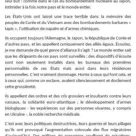
seul but : comme dans le cas du bombardement nucléaire au Japon,
intimider à la fois notre pays et le monde entier.
Les États-Unis ont laissé une trace terrible dans la mémoire des
peuples de Corée et du Vietnam avec des bombardements barbares «
tapis », l’utilisation de napalm et d’armes chimiques.
Ils occupent toujours l’Allemagne, le Japon, la République de Corée et
d’autres pays, et les appellent cyniquement des alliés égaux. Écoutez,
je me demande de quel genre d’alliance il s’agit ? Le monde entier sait
que les dirigeants de ces pays sont surveillés ; des dispositifs d’écoute
sont non seulement installés dans les bureaux des premières
personnalités de ces États mais aussi dans leurs résidences
personnelles. C’est vraiment dommage. Honte à ceux qui font cela, et
à ceux qui, comme un esclave, avalent silencieusement et docilement
cette grossièreté.
Ils appellent des ordres et des cris grossiers et insultants contre leurs
vassaux, la solidarité euro-atlantique ; le développement d’armes
biologiques - les expériences sur des personnes vivantes, y compris
en Ukraine -, la noble recherche médicale.
C’est avec leurs politiques destructrices, leurs guerres et leurs pillages
qu’ils ont provoqué l’augmentation colossale des flux migratoires