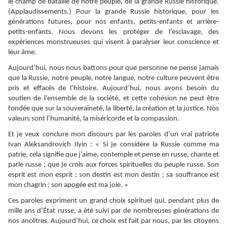
le champ de bataille de notre peuple, de la grande Russie historique.
(Applaudissements.) Pour la grande Russie historique, pour les
générations futures, pour nos enfants, petits-enfants et arrière-
petits-enfants. Nous devons les protéger de l’esclavage, des
expériences monstrueuses qui visent à paralyser leur conscience et
leur âme.
Aujourd’hui, nous nous battons pour que personne ne pense jamais
que la Russie, notre peuple, notre langue, notre culture peuvent être
pris et effacés de l’histoire. Aujourd’hui, nous avons besoin du
soutien de l’ensemble de la société, et cette cohésion ne peut être
fondée que sur la souveraineté, la liberté, la création et la justice. Nos
valeurs sont l’humanité, la miséricorde et la compassion.
Et je veux conclure mon discours par les paroles d’un vrai patriote
Ivan Aleksandrovich Ilyin : « Si je considère la Russie comme ma
patrie, cela signifie que j’aime, contemple et pense en russe, chante et
parle russe ; que je crois aux forces spirituelles du peuple russe. Son
esprit est mon esprit ; son destin est mon destin ; sa souffrance est
mon chagrin ; son apogée est ma joie. »
Ces paroles expriment un grand choix spirituel qui, pendant plus de
mille ans d’État russe, a été suivi par de nombreuses générations de
nos ancêtres. Aujourd’hui, ce choix est fait par nous, par les citoyens