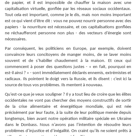
de papier, et il est impossible de chauffer la maison avec une
capitalisation virtuelle, gonflée par les réseaux sociaux occidentaux.
Tout cela est important, comme je le dis, mais non moins important
est ce qui vient d’être dit : vous ne pouvez nourrir personne avec des
papiers - la nourriture est nécessaire, et ces capitalisations gonflées
ne réchaufferont personne non plus - des vecteurs d’énergie sont
nécessaires.
Par conséquent, les politiciens en Europe, par exemple, doivent
convaincre leurs concitoyens de manger moins, de se laver moins
souvent et de s’habiller chaudement à la maison. Et ceux qui
commencent à poser des questions justes - « en fait, pourquoi en
est-il ainsi ? » - sont immédiatement déclarés ennemis, extrémistes et
radicaux. Ils pointent le doigt vers la Russie, et ils disent : c’est ici la
source de tous vos problèmes. Ils mentent à nouveau.
Qu’est-ce que je veux souligner ? Il y a tout lieu de croire que les élites
occidentales ne vont pas chercher des moyens constructifs de sortir
de la crise alimentaire et énergétique mondiale, qui est née
précisément par leur faute, à la suite de leur politique menée depuis
longtemps, bien avant notre opération militaire spéciale en Ukraine
dans le Donbass. Nous n’avons pas l’intention de résoudre leurs
problèmes d’injustice et d’inégalité. On craint qu’ils ne soient prêts à