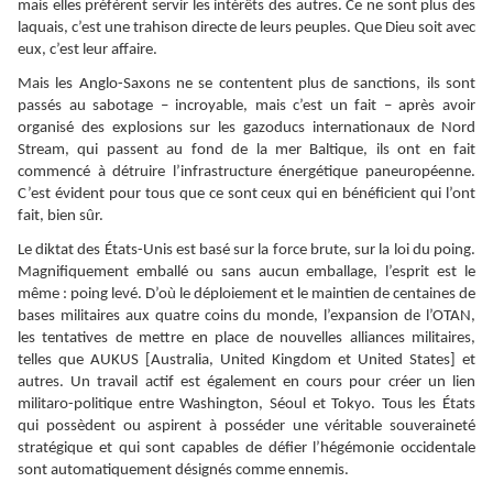
mais elles préfèrent servir les intérêts des autres. Ce ne sont plus des
laquais, c’est une trahison directe de leurs peuples. Que Dieu soit avec
eux, c’est leur affaire.
Mais les Anglo-Saxons ne se contentent plus de sanctions, ils sont
passés au sabotage – incroyable, mais c’est un fait – après avoir
organisé des explosions sur les gazoducs internationaux de Nord
Stream, qui passent au fond de la mer Baltique, ils ont en fait
commencé à détruire l’infrastructure énergétique paneuropéenne.
C’est évident pour tous que ce sont ceux qui en bénéficient qui l’ont
fait, bien sûr.
Le diktat des États-Unis est basé sur la force brute, sur la loi du poing.
Magnifiquement emballé ou sans aucun emballage, l’esprit est le
même : poing levé. D’où le déploiement et le maintien de centaines de
bases militaires aux quatre coins du monde, l’expansion de l’OTAN,
les tentatives de mettre en place de nouvelles alliances militaires,
telles que AUKUS [Australia, United Kingdom et United States] et
autres. Un travail actif est également en cours pour créer un lien
militaro-politique entre Washington, Séoul et Tokyo. Tous les États
qui possèdent ou aspirent à posséder une véritable souveraineté
stratégique et qui sont capables de défier l’hégémonie occidentale
sont automatiquement désignés comme ennemis.