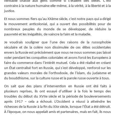
véritable chasse aux gens comme si c’étaient des bêtes. C’est
contraire à la nature humaine elle-même, à la vérité, à la liberté et à la
justice.
Et nous sommes fiers qu’au XXème siècle, c’est notre pays qui a dirigé
le mouvement anticolonial, qui a ouvert des possibilités pour de
nombreux peuples du monde de se développer, de réduire la
pauvreté et les inégalités, de vaincre la faim et la maladie.
Je voudrais souligner que l’une des raisons de la russophobie
séculaire et de la colère non dissimulée de ces élites occidentales
envers la Russie est précisément que nous ne nous sommes pas laissé
voler pendant les conquêtes coloniales et avons forcé les Européens à
faire du commerce dans l’intérêt mutuel. Cela a été réalisé en créant
un État centralisé fort en Russie, qui s’est développé, renforcé sur les
grandes valeurs morales de l’orthodoxie, de l’islam, du judaïsme et
du bouddhisme, sur la culture russe et la parole russe ouverte à tous.
On sait que des plans d’intervention en Russie ont été faits à
plusieurs reprises, ils ont essayé d’utiliser à la fois le temps des
troubles du début du XVIIe siècle et la période de bouleversements
après 1917 – cela a échoué. L’Occident a réussi à atteindre les
richesses de la Russie à la fin du XXe siècle, lorsque l’État a été détruit.
À l’époque, on nous appelait amis et partenaires, mais en fait, ils nous