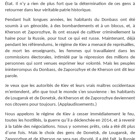
État. Il n’y a rien de plus fort que la détermination de ces gens à
retourner dans leur véritable patrie historique.
Pendant huit longues années, les habitants du Donbass ont été
soumis à un génocide, à des bombardements et à un blocus, et, à
Kherson et Zaporozhye, ils ont essayé de cultiver criminellement la
haine pour la Russie, pour tout ce qui est russe. Maintenant, déjà
pendant les référendums, le régime de Kiev a menacé de représailles,
de mort les enseignants, les femmes qui travaillaient dans les
commissions électorales, intimidé par la répression des millions de
personnes qui sont venues exprimer leur volonté. Mais les peuples
ininterrompus du Donbass, de Zaporozhye et de Kherson ont dit leur
parole.
Je veux que les autorités de Kiev et leurs vrais maîtres occidentaux
m’entendent, afin que tout le monde s’en souvienne : les habitants
de Lougansk et de Donetsk, de Kherson et de Zaporozhye deviennent
nos citoyens pour toujours. (Applaudissements.)
Nous appelons le régime de Kiev à cesser immédiatement le feu,
toutes les hostilités, la guerre qu’il a déclenchée en 2014, et à revenir
à la table des négociations. Nous y sommes prêts, cela a été dit plus
d’une fois. Mais le choix des gens de Donetsk, de Lougansk, de
Zaporozhye et de Kherson ne sera pas discuté. Il a été fait, la Russie