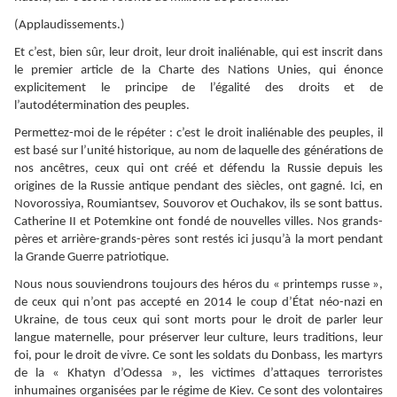
(Applaudissements.)
Et c’est, bien sûr, leur droit, leur droit inaliénable, qui est inscrit dans
le premier article de la Charte des Nations Unies, qui énonce
explicitement le principe de l’égalité des droits et de
l’autodétermination des peuples.
Permettez-moi de le répéter : c’est le droit inaliénable des peuples, il
est basé sur l’unité historique, au nom de laquelle des générations de
nos ancêtres, ceux qui ont créé et défendu la Russie depuis les
origines de la Russie antique pendant des siècles, ont gagné. Ici, en
Novorossiya, Roumiantsev, Souvorov et Ouchakov, ils se sont battus.
Catherine II et Potemkine ont fondé de nouvelles villes. Nos grands-
pères et arrière-grands-pères sont restés ici jusqu’à la mort pendant
la Grande Guerre patriotique.
Nous nous souviendrons toujours des héros du « printemps russe »,
de ceux qui n’ont pas accepté en 2014 le coup d’État néo-nazi en
Ukraine, de tous ceux qui sont morts pour le droit de parler leur
langue maternelle, pour préserver leur culture, leurs traditions, leur
foi, pour le droit de vivre. Ce sont les soldats du Donbass, les martyrs
de la « Khatyn d’Odessa », les victimes d’attaques terroristes
inhumaines organisées par le régime de Kiev. Ce sont des volontaires