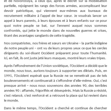
et de Novorossiya, à ceux qui, après le décret sur la mobilisation
partielle, rejoignent les rangs des forces armées, accomplissant leur
devoir patriotique, qui viennent eux-mêmes aux bureaux de
recrutement militaire à l’appel de leur cœur. Je voudrais lancer un
appel à leurs parents, à leurs épouses et à leurs enfants sur ce pour
quoi notre peuple se bat, sur l’ennemi auquel nous sommes
confrontés, qui jette le monde dans de nouvelles guerres et crises,
tirant des avantages sanglants de cette tragédie.
Nos compatriotes, nos frères et sœurs en Ukraine – la partie indigène
de notre peuple uni – ont vu de leurs propres yeux ce que les cercles
dirigeants du soi-disant Occident préparent pour toute l’humanité.
Ici, en fait, ils ont juste jeté leurs masques, montré leurs vraies tripes.
Après l’effondrement de l’Union soviétique, l’Occident a décidé que le
monde, nous tous, aurions toujours à supporter ses diktats. Puis, en
1991, l’Occident espérait que la Russie ne se remettrait pas de tels
bouleversements et continuerait à s’effondrer d’elle-même. Oui, c’est
presque arrivé – nous nous souvenons des années 90, des terribles
années 90 : affamés, frigorifiés et désespérés. Mais la Russie a résisté,
s’est relancé, s’est renforcé et a retrouvé la place qui lui revient dans
le monde.
Dans le même temps, l’Occident a cherché et continue de chercher