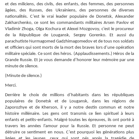
et des miliciens, des civils, des enfants, des femmes, des personnes
âgées, des Russes, des Ukrainiens, des personnes de diverses
nationalités. C’est le vrai leader populaire de Donetsk, Alexander
Zakharchenko, ce sont les commandants militaires Arsen Pavlov et
Vladimir Zhoga, Olga Kochura et Alexei Mozgovoy, c’est le procureur
de la République de Lougansk, Sergey Gorenko. Et aussi du
parachutiste Nurmagomed Gadzhimagomedov et de tous nos soldats
et officiers qui sont morts de la mort des braves lors d’une opération
militaire spéciale. Ce sont des héros. (Applaudissements.) Héros de la
Grande Russie. Et je vous demande d’honorer leur mémoire par une
minute de silence.
(Minute de silence.)
Merci.
Derrière le choix de millions d’habitants dans les républiques
populaires de Donetsk et de Lougansk, dans les régions de
Zaporozhye et de Kherson, il y a notre destin commun et notre
histoire millénaire. Les gens ont transmis ce lien spirituel à leurs
enfants et petits-enfants. Malgré toutes les épreuves, ils ont porté à
travers les années l’amour pour la Russie. Et personne ne peut
détruire ce sentiment en nous. C’est pourquoi les générations plus
âgées et les jeunes, ceux qui sont nés après la tragédie de