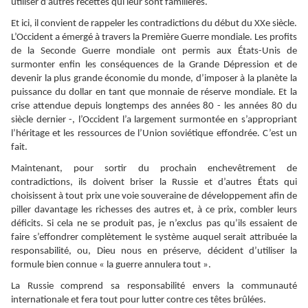
utiliser d’autres recettes qui leur sont familières.
Et ici, il convient de rappeler les contradictions du début du XXe siècle.
L’Occident a émergé à travers la Première Guerre mondiale. Les profits
de la Seconde Guerre mondiale ont permis aux États-Unis de
surmonter enfin les conséquences de la Grande Dépression et de
devenir la plus grande économie du monde, d’imposer à la planète la
puissance du dollar en tant que monnaie de réserve mondiale. Et la
crise attendue depuis longtemps des années 80 - les années 80 du
siècle dernier -, l’Occident l’a largement surmontée en s’appropriant
l’héritage et les ressources de l’Union soviétique effondrée. C’est un
fait.
Maintenant, pour sortir du prochain enchevêtrement de
contradictions, ils doivent briser la Russie et d’autres États qui
choisissent à tout prix une voie souveraine de développement afin de
piller davantage les richesses des autres et, à ce prix, combler leurs
déficits. Si cela ne se produit pas, je n’exclus pas qu’ils essaient de
faire s’effondrer complètement le système auquel serait attribuée la
responsabilité, ou, Dieu nous en préserve, décident d’utiliser la
formule bien connue « la guerre annulera tout ».
La Russie comprend sa responsabilité envers la communauté
internationale et fera tout pour lutter contre ces têtes brûlées.