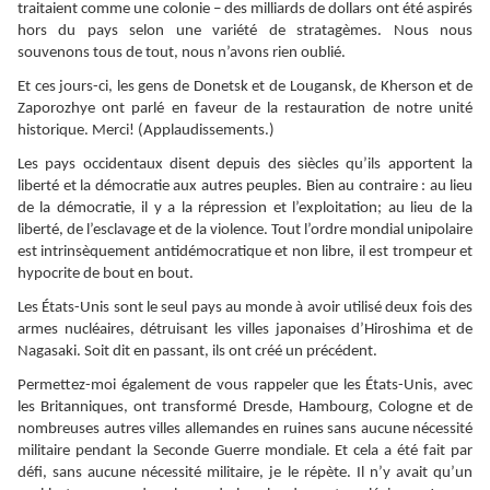
traitaient comme une colonie – des milliards de dollars ont été aspirés
hors du pays selon une variété de stratagèmes. Nous nous
souvenons tous de tout, nous n’avons rien oublié.
Et ces jours-ci, les gens de Donetsk et de Lougansk, de Kherson et de
Zaporozhye ont parlé en faveur de la restauration de notre unité
historique. Merci! (Applaudissements.)
Les pays occidentaux disent depuis des siècles qu’ils apportent la
liberté et la démocratie aux autres peuples. Bien au contraire : au lieu
de la démocratie, il y a la répression et l’exploitation; au lieu de la
liberté, de l’esclavage et de la violence. Tout l’ordre mondial unipolaire
est intrinsèquement antidémocratique et non libre, il est trompeur et
hypocrite de bout en bout.
Les États-Unis sont le seul pays au monde à avoir utilisé deux fois des
armes nucléaires, détruisant les villes japonaises d’Hiroshima et de
Nagasaki. Soit dit en passant, ils ont créé un précédent.
Permettez-moi également de vous rappeler que les États-Unis, avec
les Britanniques, ont transformé Dresde, Hambourg, Cologne et de
nombreuses autres villes allemandes en ruines sans aucune nécessité
militaire pendant la Seconde Guerre mondiale. Et cela a été fait par
défi, sans aucune nécessité militaire, je le répète. Il n’y avait qu’un