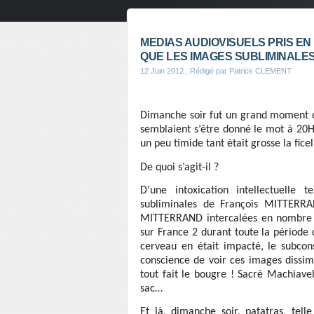
MEDIAS AUDIOVISUELS PRIS EN
QUE LES IMAGES SUBLIMINALES
12 Juin 2012
, Rédigé par Patrick CLEMENT
Dimanche soir fut un grand moment de
semblaient s’être donné le mot à 20H
un peu timide tant était grosse la fice
De quoi s’agit-il ?
D’une intoxication intellectuelle
subliminales de François MITTERRAN
MITTERRAND intercalées en nombre 
sur France 2 durant toute la période 
cerveau en était impacté, le subcons
conscience de voir ces images dissi
tout fait le bougre ! Sacré Machiave
sac…
Et là, dimanche soir, patatras, tell