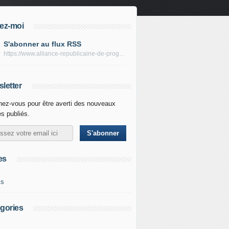
ez-moi
S'abonner au flux RSS
https://www.alliance-republicaine-de-progres.com/rss
letter
ez-vous pour être averti des nouveaux
es publiés.
es
ks
gories