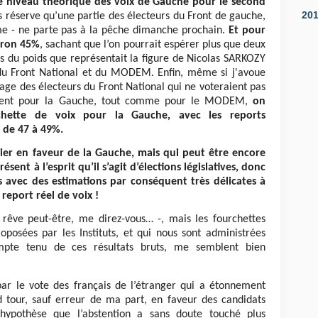
e niveau théorique des voix de Gauche pour le second
20
s réserve qu’une partie des électeurs du Front de gauche,
me - ne parte pas à la pêche dimanche prochain.
Et pour
viron 45%
, sachant que l’on pourrait espérer plus que deux
és du poids que représentait la figure de Nicolas SARKOZY
du Front National et du MODEM. Enfin, même si j'avoue
ntage des électeurs du Front National qui ne voteraient pas
eraient pour la Gauche, tout comme pour le MODEM,
on
chette de voix pour la Gauche, avec les reports
e de 47 à 49%.
pier en faveur de la Gauche, mais qui peut être encore
sent à l’esprit qu’il s’agit d’élections législatives, donc
es avec des estimations par conséquent très délicates à
report réel de voix !
e rêve peut-être, me direz-vous… -, mais les fourchettes
posées par les Instituts, et qui nous sont administrées
pte tenu de ces résultats bruts, me semblent bien
 par le vote des français de l’étranger qui a étonnement
d tour, sauf erreur de ma part, en faveur des candidats
hypothèse que l’abstention a sans doute touché plus