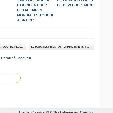
L'OCCIDENT SUR
DE DEVELOPPEMENT
LES AFFAIRES
MONDIALES TOUCHE
A SA FIN "
FRANCOIS FILLON, FUTUR PREMIER MINISTRE : QUOI DE PLUS NORMAL ?!
LE MATCH EST BIENTOT TERMINE [THIS IS THE END] !
Retour à l'accueil
Theme: Classical © 2026 -
Hébergé par
Overblog