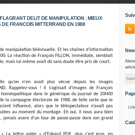
Suiv
 FLAGRANT DELIT DE MANIPULATION : MIEUX
 DE FRANCOIS MITTERRAND EN 1988
 manipulation télévisuelle. Et les chaînes d’information
News
00. La réaction de François FILLON, immédiate, semblait
Abonn
lle, mais lui-même avait dû sans doute être pris de court.
articl
 telle qu’on n'en avait plus vécue depuis les images
D. Rappelez-vous ! Il s’agissait d’images de François
Pag
homéopathique dans le générique du journal de 20H00
de la campagne électorale de 1988, de telle sorte que le
cient influencé, alors que le téléspectateur n’avait pas
Lin
mulées au moment du montage. Eh oui, il nous aura bien
l, jamais avare d’un tour de passe-passe dans son grand
Caté
e « La lettre volée » d’Edgard POE, plus c’est gros, en