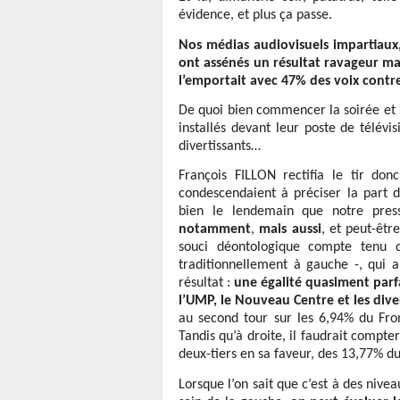
évidence, et plus ça passe.
Nos médias audiovisuels impartiaux,
ont assénés un résultat ravageur ma
l’emportait avec 47% des voix contre
De quoi bien commencer la soirée et 
installés devant leur poste de télévi
divertissants…
François FILLON rectifia le tir donc
condescendaient à préciser la part 
bien le lendemain que notre pres
notamment
,
mais aussi
, et peut-êtr
souci déontologique compte tenu d
traditionnellement à gauche -, qui a
résultat :
une égalité quasiment parfa
l’UMP, le Nouveau Centre et les diver
au second tour sur les 6,94% du Fron
Tandis qu’à droite, il faudrait compter
deux-tiers en sa faveur, des 13,77% d
Lorsque l’on sait que c’est à des niv