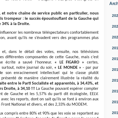
Arch
 et notre chaîne de service public en particulier, nous
20
is trompeur : le succès époustouflant de la Gauche qui
 34% à la Droite.
20
influencer les nombreux téléspectateurs confortablement
20
sion, avant qu’ils ne s’évadent vers des programmes plus
20
 et, dans le détail des votes, ensuite, nos télévisions
des différentes composantes de cette Gauche, mais c’est
20
se écrite a sauvé l’honneur.
« LE FIGARO »
certes,
e surtout, notre journal du soir,
« LE MONDE »
- par pur
20
e son enracinement intellectuel qui le classe plutôt
 présenté de manière clairement illustrée la réalité du
20
ite entre le Parti Socialiste et apparentés, à 34,43%, et
s Droite, à 34,10 !!!
La Gauche pouvant espérer compter
20
t de Gauche et les 5,57% du parti dit écologiste, EELV.
 avec les reports, dont on sait qu’ils se font à environ aux
20
u Front National et divers, et des 2,33% du MODEM.
20
eaux compris entre 80% et 90% que les voix se reportent au