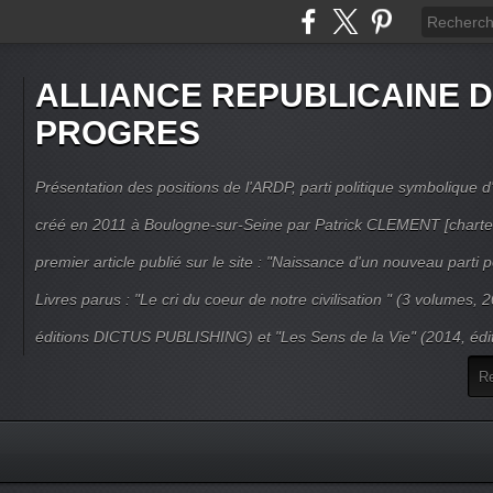
ALLIANCE REPUBLICAINE 
PROGRES
Présentation des positions de l'ARDP, parti politique symbolique d'
créé en 2011 à Boulogne-sur-Seine par Patrick CLEMENT [charte
premier article publié sur le site : "Naissance d'un nouveau parti po
Livres parus : "Le cri du coeur de notre civilisation " (3 volumes,
éditions DICTUS PUBLISHING) et "Les Sens de la Vie" (2014, éd