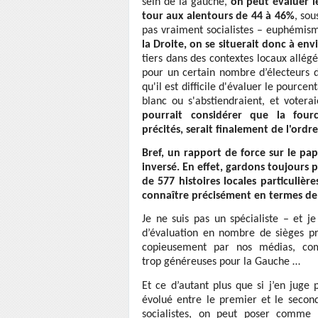
sein de la gauche,
on peut évaluer l
tour aux alentours de 44 à 46%
, sou
pas vraiment socialistes – euphémis
la Droite, on se situerait donc à en
tiers dans des contextes locaux allég
pour un certain nombre d’électeurs 
qu'il est difficile d'évaluer le pource
blanc ou s'abstiendraient, et vot
pourrait considérer que la four
précités, serait finalement de l'ordr
Bref, un rapport de force sur le pa
inversé. En effet, gardons toujours pré
de 577 histoires locales particulièr
connaître précisément en termes de 
Je ne suis pas un spécialiste – et j
d’évaluation en nombre de sièges pro
copieusement par nos médias, com
trop généreuses pour la Gauche …
Et ce d’autant plus que si j’en juge
évolué entre le premier et le secon
socialistes, on peut poser comme 