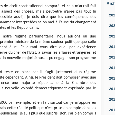
Arch
 de droit constitutionnel comparé, et cela m’aurait fait
t aspect des choses, mais peut-être n’ai-je pas tout lu
20
ossible aussi), je dois dire que les conséquences des
ffisamment interprétées selon moi à l’aune du changement
20
tes et les Républicains.
20
s notre régime parlementaire, nous aurions eu une
 premier ministre de la même couleur politique que celle
20
ment élue. Et autant vous dire que, par expérience
vé du chef de l’Etat, à savoir les affaires étrangères, et
20
es, la nouvelle majorité aurait pu engager son programme
20
nt reste en place car il s’agit justement d’un régime
iste cependant. Ainsi, le Président doit composer avec une
20
urrence une majorité républicaine à la Chambre des
 la nouvelle volonté démocratiquement exprimée par le
20
20
ARO, par exemple, et en fait surtout car je m’appuie en
ais cette réalité politique n’est prise en compte dans les
20
épublicains, je suis plus que surpris. Bon, j’ai bien compris