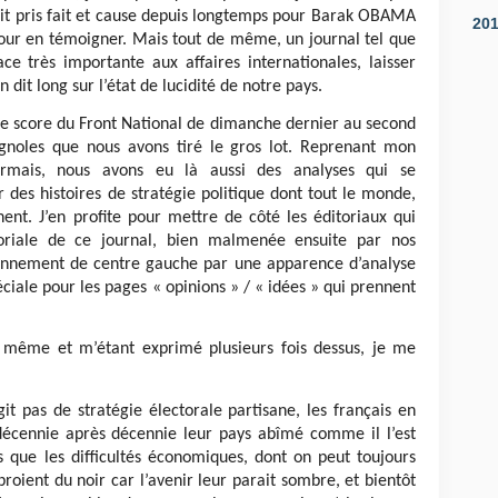
it pris fait et cause depuis longtemps pour Barak OBAMA
20
pour en témoigner. Mais tout de même, un journal tel que
ce très importante aux affaires internationales, laisser
 dit long sur l’état de lucidité de notre pays.
 le score du Front National de dimanche dernier au second
ignoles que nous avons tiré le gros lot. Reprenant mon
ormais, nous avons eu là aussi des analyses qui se
 des histoires de stratégie politique dont tout le monde,
chent. J’en profite pour mettre de côté les éditoriaux qui
itoriale de ce journal, bien malmenée ensuite par nos
tionnement de centre gauche par une apparence d’analyse
ciale pour les pages « opinions » / « idées » qui prennent
le même et m’étant exprimé plusieurs fois dessus, je me
git pas de stratégie électorale partisane, les français en
écennie après décennie leur pays abîmé comme il l’est
s que les difficultés économiques, dont on peut toujours
broient du noir car l’avenir leur parait sombre, et bientôt