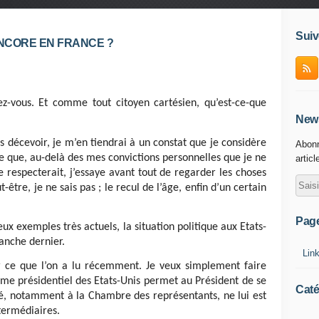
Suiv
ENCORE EN FRANCE ?
ez-vous. Et comme tout citoyen cartésien, qu’est-ce-que
News
s décevoir, je m’en tiendrai à un constat que je considère
Abonn
 que, au-delà des mes convictions personnelles que je ne
articl
e respecterait, j’essaye avant tout de regarder les choses
-être, je ne sais pas ; le recul de l’âge, enfin d’un certain
Pag
eux exemples très actuels, la situation politique aux Etats-
anche dernier.
Lin
er ce que l’on a lu récemment. Je veux simplement faire
ime présidentiel des Etats-Unis permet au Président de se
Caté
é, notamment à la Chambre des représentants, ne lui est
ntermédiaires.