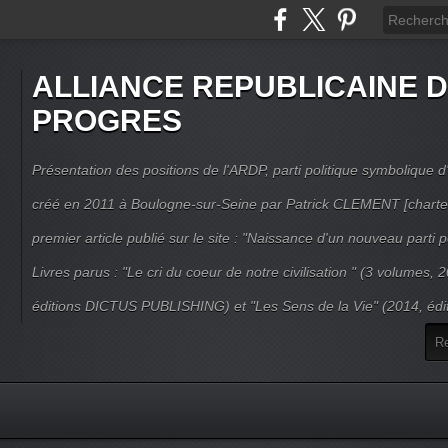
ALLIANCE REPUBLICAINE 
PROGRES
Présentation des positions de l'ARDP, parti politique symbolique d'
créé en 2011 à Boulogne-sur-Seine par Patrick CLEMENT [charte
premier article publié sur le site : "Naissance d'un nouveau parti po
Livres parus : "Le cri du coeur de notre civilisation " (3 volumes,
éditions DICTUS PUBLISHING) et "Les Sens de la Vie" (2014, éd