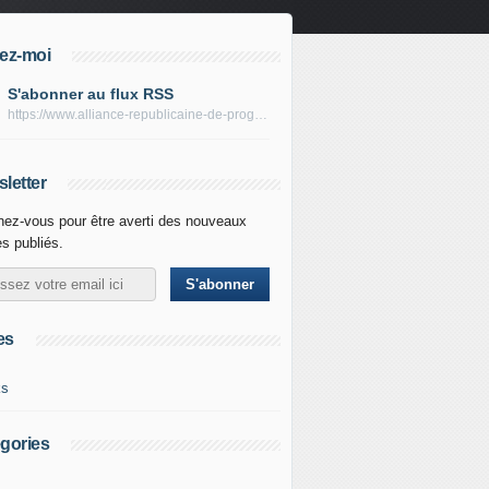
ez-moi
S'abonner au flux RSS
https://www.alliance-republicaine-de-progres.com/rss
letter
ez-vous pour être averti des nouveaux
es publiés.
es
ks
gories