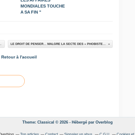
LES AFFAIRES
MONDIALES TOUCHE
A SA FIN "
 DANS UN GANT DE FER
LE DROIT DE PENSER… MALGRE LA SECTE DES « PHOBISTES »
Retour à l'accueil
Theme: Classical © 2026 -
Hébergé par
Overblog
 Overblog
Top articles
Contact
Signaler un abus
C.G.U.
Cookies et