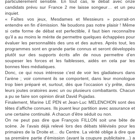
particulièrement sensible. En tout cas, le débat avec onze
candidats prévu sur France 2 me laisse songeur… et un peu
inquiet.
« Faîtes vos jeux, Mesdames et Messieurs » pourrait-on
entendre en fin d’émission. Ne boudons pas notre plaisir ! Même
si cette forme de débat est perfectible, il faut bien reconnaître
qu’il a au moins le mérite de permettre quelques échappées pour
évaluer les personnalités des uns et des autres. Après tout, les
programmes sont en grande partie connus et seront développés
plutôt sur des supports écrits afin de nous permettre d’en
soupeser les forces et les faiblesses, aidés en cela par les
bonnes fées médiatiques.
Donc, ce qui nous intéresse c’est de voir les gladiateurs dans
l’arène ; voir comment ils se comportent, dans leur monologue
trop bien préparé et, surtout, dès que l’occasion s’y prête, dans
leurs joutes oratoires avec un ou plusieurs combattants. Chacun
a pu se faire son opinion dirait David Pujadas.
Finalement, Marine LE PEN et Jean-Luc MELENCHON sont des
têtes d’affiche connues. Ils jouent leur partition avec assurance et
une certaine continuité. A chacun d’être séduit ou non.
On ne peut pas dire que François FILLON soit une bête de
scène. Je l’avais déjà relevé lors des débats télévisés pour les
primaires de la Droite et… du Centre. La vérité oblige à dire que
sa première partie d’émission (avant la coupure publicitaire…) a