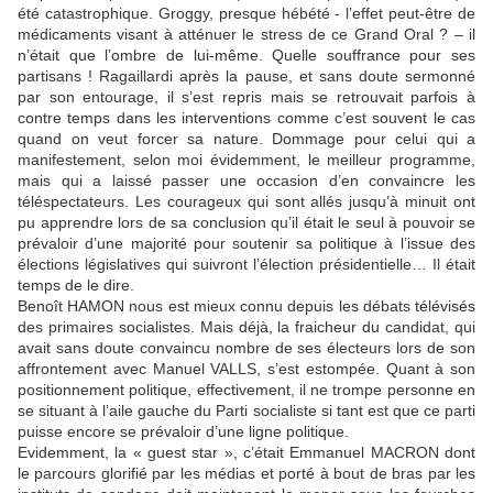
été catastrophique. Groggy, presque hébété - l’effet peut-être de
médicaments visant à atténuer le stress de ce Grand Oral ? – il
n’était que l’ombre de lui-même. Quelle souffrance pour ses
partisans ! Ragaillardi après la pause, et sans doute sermonné
par son entourage, il s’est repris mais se retrouvait parfois à
contre temps dans les interventions comme c’est souvent le cas
quand on veut forcer sa nature. Dommage pour celui qui a
manifestement, selon moi évidemment, le meilleur programme,
mais qui a laissé passer une occasion d’en convaincre les
téléspectateurs. Les courageux qui sont allés jusqu’à minuit ont
pu apprendre lors de sa conclusion qu’il était le seul à pouvoir se
prévaloir d’une majorité pour soutenir sa politique à l’issue des
élections législatives qui suivront l’élection présidentielle… Il était
temps de le dire.
Benoît HAMON nous est mieux connu depuis les débats télévisés
des primaires socialistes. Mais déjà, la fraicheur du candidat, qui
avait sans doute convaincu nombre de ses électeurs lors de son
affrontement avec Manuel VALLS, s’est estompée. Quant à son
positionnement politique, effectivement, il ne trompe personne en
se situant à l’aile gauche du Parti socialiste si tant est que ce parti
puisse encore se prévaloir d’une ligne politique.
Evidemment, la « guest star », c’était Emmanuel MACRON dont
le parcours glorifié par les médias et porté à bout de bras par les