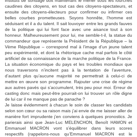
instituts de sondage doit maintenant le mener sous les fourches
caudines des citoyens, en tout cas des citoyens-spectateurs, et
ensuite des citoyens-électeurs pour confirmer ou infirmer ces
belles courbes prometteuses. Soyons honnête, l’homme est
séduisant et il a du talent. Il sait louvoyer entre les grands fauves
de la politique qui lui font face avec une aisance tout à son
honneur. Malheureusement pour lui, me semble-t-il, la statue du
commandeur que représente la Président de la République – la
Vème République – correspond mal à l’image d’un jeune talent
peu expérimenté, et dont la rhétorique cache mal parfois le côté
artificiel de sa connaissance de la marche politique de la France.
La situation économique du pays et les troubles mondiaux que
nous traversons n’incitent pas à la tentation de l’aventure,
d’autant plus qu’aucune majorité ne permettrait à celui-ci de
mettre en œuvre son programme. Rajouter une crise de régime
aux autres pavés qui s’accumulent, très peu pour moi. Erreur de
casting donc mais peut-être pourrait-on lui trouver un rôle digne
de lui car il ne manque pas de panache ?
Je laisse évidemment à chacun le soin de classer les candidats
selon son cœur ou sa raison mais j’ai envie de me laisser aller de
manière fort imprudente j’en conviens à quelques pronostics. Je
parierais ainsi que Jean-Luc MELENCHON, Benoît HAMON et
Emmanuel MACRON vont s’équilibrer dans leurs scores
respectifs (rappelons-nous qu’Emmanuel MACRON est le