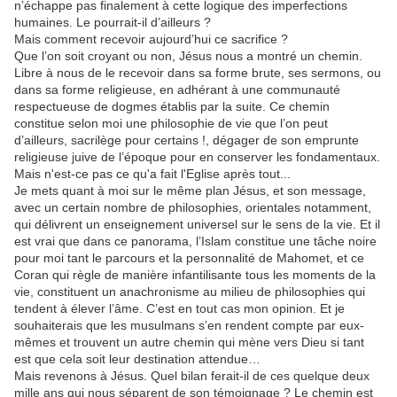
n’échappe pas finalement à cette logique des imperfections
humaines. Le pourrait-il d’ailleurs ?
Mais comment recevoir aujourd’hui ce sacrifice ?
Que l’on soit croyant ou non, Jésus nous a montré un chemin.
Libre à nous de le recevoir dans sa forme brute, ses sermons, ou
dans sa forme religieuse, en adhérant à une communauté
respectueuse de dogmes établis par la suite. Ce chemin
constitue selon moi une philosophie de vie que l’on peut
d’ailleurs, sacrilège pour certains !, dégager de son emprunte
religieuse juive de l’époque pour en conserver les fondamentaux.
Mais n'est-ce pas ce qu'a fait l'Eglise après tout...
Je mets quant à moi sur le même plan Jésus, et son message,
avec un certain nombre de philosophies, orientales notamment,
qui délivrent un enseignement universel sur le sens de la vie. Et il
est vrai que dans ce panorama, l’Islam constitue une tâche noire
pour moi tant le parcours et la personnalité de Mahomet, et ce
Coran qui règle de manière infantilisante tous les moments de la
vie, constituent un anachronisme au milieu de philosophies qui
tendent à élever l’âme. C’est en tout cas mon opinion. Et je
souhaiterais que les musulmans s’en rendent compte par eux-
mêmes et trouvent un autre chemin qui mène vers Dieu si tant
est que cela soit leur destination attendue…
Mais revenons à Jésus. Quel bilan ferait-il de ces quelque deux
mille ans qui nous séparent de son témoignage ? Le chemin est