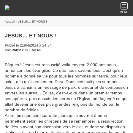
MENU
Accueil
» JESUS… ET NOUS !
JESUS… ET NOUS !
Publié le 21/04/2014 à 14:54
Par
Patrick CLEMENT
Pâques ! Jésus est ressuscité voilà environ 2 000 ans nous
annoncent les évangiles. Ce que nous savons tous, c’est qu’un
homme a donné sa vie pour tous les hommes sur terre, pour leur
salut, afin qu’ils croient en Dieu. Dans ces multiples sermons,
Jésus a transmis un message de paix, d’amour et de compassion
envers les autres. L’Eglise, c’est-à-dire dans un premier temps
ses apôtres, puis ensuite les pères de l’Eglise, ont façonné ce qui
allait devenir une des plus grandes religions du monde par le
nombre de fidèles.
Alors, puisque ces quarante jours qui s’ouvrent à nous
permettent selon les chrétiens de se remémorer la résurrection
de Jésus avant son ascension vers le ciel, et donc sa disparition
"définitive"... de la terre, tentons de nous interroger sur le monde