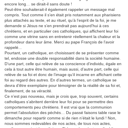
encore long… se dirait-il sans doute !
Peut-être souhaiterait-il également rappeler un message mal
compris. Tout comme il s’en était pris notamment aux pharisiens
plus attachés au texte, et au rituel, qu’à l’esprit de la foi, je me
demande si Jésus ne s’en prendrait pas aujourd’hui à ces
chrétiens, et en particulier ces catholiques, qui affichent leur foi
comme une vitrine sans en entretenir réellement la chaleur et la
profondeur dans leur âme. Merci au pape François de l'avoir
rappelé...
Pourtant, un catholique, en choisissant de se présenter comme
tel, endosse une double responsabilité dans la société humaine.
D’une part, celle qui relève de sa conscience d’individu, égale en
cela à tout autre être humain, mais aussi, d’autre part, celle qui
relève de sa foi et donc de l’image qu’il incarne en affichant cette
foi au regard des autres. En d’autres termes, un catholique se
devra d’être exemplaire pour témoigner de la réalité de sa foi et,
finalement, de sa véracité.
Ce n’est pas nouveau, mais je crois que, trop souvent, certains
catholiques s’abritent derrière leur foi pour se permettre des
comportements peu chrétiens. Il est vrai que la communion
permet l’absolution des péchés… Du passé faisons table rase le
dimanche pour repartir comme si de rien n’était le lundi ! Non,
nous sommes redevables de nos actes, de tous nos actes,