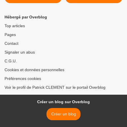
QUESTION
PRESIDENT DE LA
COMMISSION
EUROPEENNE A UN SOI-
Hébergé par Overblog
DISANT SCRUTIN
UNIVERSEL PSEUDO
Top articles
INDIRECT >
Pages
Contact
Signaler un abus
C.G.U.
Cookies et données personnelles
Préférences cookies
Voir le profil de Patrick CLEMENT sur le portail Overblog
Créer un blog sur Overblog
Créer un blog