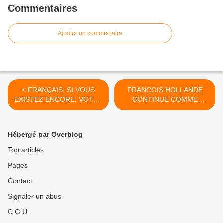
Commentaires
Ajouter un commentaire
< FRANÇAIS, SI VOUS
FRANCOIS HOLLANDE
EXISTEZ ENCORE, VOTEZ
CONTINUE COMME
FRONT NATIONAL
AVANT ; IL N’A RIEN
DIMANCHE PROCHAIN AU
COMPRIS ! >
1er TOUR DES
Hébergé par Overblog
ELECTIONS MUNICIPALES
Top articles
Pages
Contact
Signaler un abus
C.G.U.