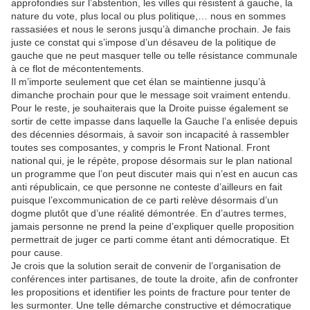
approfondies sur l’abstention, les villes qui résistent à gauche, la
nature du vote, plus local ou plus politique,… nous en sommes
rassasiées et nous le serons jusqu’à dimanche prochain. Je fais
juste ce constat qui s’impose d’un désaveu de la politique de
gauche que ne peut masquer telle ou telle résistance communale
à ce flot de mécontentements.
Il m’importe seulement que cet élan se maintienne jusqu’à
dimanche prochain pour que le message soit vraiment entendu.
Pour le reste, je souhaiterais que la Droite puisse également se
sortir de cette impasse dans laquelle la Gauche l’a enlisée depuis
des décennies désormais, à savoir son incapacité à rassembler
toutes ses composantes, y compris le Front National. Front
national qui, je le répète, propose désormais sur le plan national
un programme que l’on peut discuter mais qui n’est en aucun cas
anti républicain, ce que personne ne conteste d’ailleurs en fait
puisque l’excommunication de ce parti relève désormais d’un
dogme plutôt que d’une réalité démontrée. En d’autres termes,
jamais personne ne prend la peine d’expliquer quelle proposition
permettrait de juger ce parti comme étant anti démocratique. Et
pour cause.
Je crois que la solution serait de convenir de l’organisation de
conférences inter partisanes, de toute la droite, afin de confronter
les propositions et identifier les points de fracture pour tenter de
les surmonter. Une telle démarche constructive et démocratique