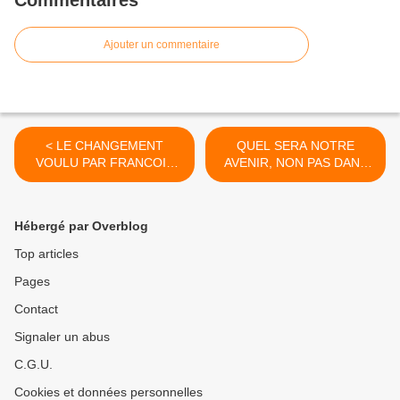
Commentaires
Ajouter un commentaire
< LE CHANGEMENT
QUEL SERA NOTRE
VOULU PAR FRANCOIS
AVENIR, NON PAS DANS
HOLLANDE N’EST-IL
UN QUINQUENNAT, MAIS
QU’UN MOT CREUX ?
DANS CINQUANTE ANS ET
PLUS ! >
Hébergé par Overblog
Top articles
Pages
Contact
Signaler un abus
C.G.U.
Cookies et données personnelles