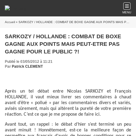
MENU
Accueil
» SARKOZY / HOLLANDE : COMBAT DE BOXE GAGNE AUX POINTS MAIS PEUT-ETRE PAS GAGNE POUR LE PUBLIC ?!
SARKOZY / HOLLANDE : COMBAT DE BOXE
GAGNE AUX POINTS MAIS PEUT-ETRE PAS
GAGNE POUR LE PUBLIC ?!
Publié le 03/05/2012 à 11:21
Par
Patrick CLEMENT
Après un tel débat entre Nicolas SARKOZY et François
HOLLANDE, il vaut mieux livrer ses commentaires à chaud
avant d’être « pollué » par les commentaires divers et variés,
avisés sûrement, mais qui altèrent la pureté de votre première
réaction. C’est ce que je me propose de faire ici.
Avant tout, un rappel : le débat d’hier s’est terminé un peu
avant minuit ! Honnêtement, est-ce la meilleure façon de
permettre aux français d’avoir de bonnes conditions pour se