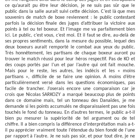
ce qu’aurait pu être leur décision, je ne suis pas sûr que le
public dans la salle aurait suivi cette décision. C’est là que mes
souvenirs de match de boxe reviennent : le public contestant
parfois la décision finale des juges d’attribuer la victoire aux
points à tel ou tel boxeur. Et l’image me va parfaitement bien
ici. Le public, c’est vous, c’est moi. Et il faut se dire, au-delà de
ses propres sentiments, dans la mesure du possible, lequel des
deux boxeurs aurait remporté le combat aux yeux du public.
Très honnêtement, les partisans de chaque boxeur auront pu
trouver le match réussi pour leur héros respectif. Pas de KO et
des coups portés par l’un et par l’autre qui ont fait mouche.
Mais pour le reste, les autres, les indécis et les « moins
partisans », difficile de se faire une opinion. A moins d’être
particulièrement versé dans les questions économiques, pas
facile de trancher. J’oserais encore une comparaison car je
crois que Nicolas SARKOZY a marqué beaucoup plus de points
dans ce domaine mais, tel un tonneau des Danaïdes, je me
demande si les points accumulés ne disparaissaient pas une fois
touchés le fond du tonneau. En d’autres termes, le public a-t-il
bien pu mesurer la supériorité de tel argument ou de tel
chiffre. Il a bien compris la différence d’interprétation mais a-t-
il pu apprécier vraiment toute l’étendue du bien fondé de l’une
par rapport à l’autre. Je ne suis pas sûr, et pour tout dire, je ne