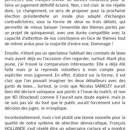
faire un jugement définitif éclairé. Non, c’est clair. Je me répète
donc. Le changement, ce sera de proposer pour la prochaine
élection présidentielle un mode plus adapté d’échanges
contradictoires, sous la forme de deux ou trois débats, qui
permette de mieux balayer l’ensemble des thèmes portés par
un projet de quinquennat, avec une durée compatible avec la
capacité d’attention de nos concitoyens en face de thèmes tout
de même ardus pour la majorité d’entre eux. Dommage !
Ensuite, n’étant pas un spectateur habituel des combats de boxe
mais ayant déjà eu l’occasion d’en regarder, surtout étant plus
jeune, j’ai trouvé la comparaison intéressante. Elle a déjà été
faite mais je la reprends volontiers à mon compte pour
expliciter mon jugement. En effet, d’abord sur la forme, il est
clair que l’on pouvait imaginer les deux débatteurs avec des
gants de boxe… Surtout, je crois que Nicolas SARKOZY aurait
bien été déclaré vainqueur aux points à l’issue du match, et non
par KO (Knockout) comme il l’aurait sans doute espéré, mais je
ne suis pas sûr du tout que le public aurait forcément suivi la
décision des juges. Je m’explique.
Incontestablement, mais c’est plutôt une bonne nouvelle pour la
qualité de notre système de sélection démocratique, François
HOLLANDE s’est révélé être un adversaire coriace et a montré