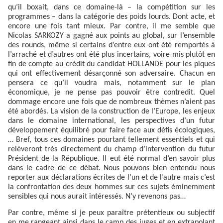
qu’il boxait, dans ce domaine-là – la compétition sur les
programmes – dans la catégorie des poids lourds. Dont acte, et
encore une fois tant mieux. Par contre, il me semble que
Nicolas SARKOZY a gagné aux points au global, sur l’ensemble
des rounds, même si certains d’entre eux ont été remportés à
l’arraché et d’autres ont été plus incertains, voire mis plutôt en
fin de compte au crédit du candidat HOLLANDE pour les piques
qui ont effectivement désarçonné son adversaire. Chacun en
pensera ce qu’il voudra mais, notamment sur le plan
économique, je ne pense pas pouvoir être contredit. Quel
dommage encore une fois que de nombreux thèmes n’aient pas
été abordés. La vision de la construction de l’Europe, les enjeux
dans le domaine international, les perspectives d’un futur
développement équilibré pour faire face aux défis écologiques,
… Bref, tous ces domaines pourtant tellement essentiels et qui
relèveront très directement du champ d’intervention du futur
Président de la République. Il eut été normal d’en savoir plus
dans le cadre de ce débat. Nous pouvons bien entendu nous
reporter aux déclarations écrites de l’un et de l’autre mais c’est
la confrontation des deux hommes sur ces sujets éminemment
sensibles qui nous aurait intéressés. N’y revenons pas…
Par contre, même si je peux paraître prétentieux ou subjectif
en me rangeant ainsi dans le camp des juges et en extrapolant