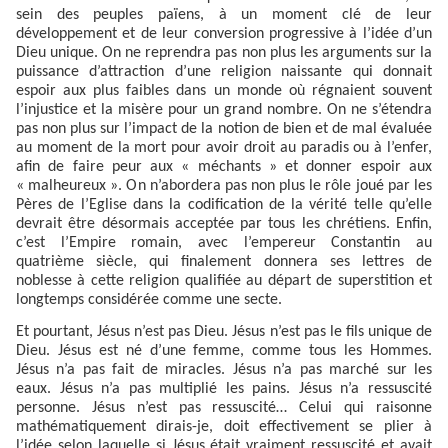
sein des peuples païens, à un moment clé de leur
développement et de leur conversion progressive à l’idée d’un
Dieu unique. On ne reprendra pas non plus les arguments sur la
puissance d’attraction d’une religion naissante qui donnait
espoir aux plus faibles dans un monde où régnaient souvent
l’injustice et la misère pour un grand nombre. On ne s’étendra
pas non plus sur l’impact de la notion de bien et de mal évaluée
au moment de la mort pour avoir droit au paradis ou à l’enfer,
afin de faire peur aux « méchants » et donner espoir aux
« malheureux ». On n’abordera pas non plus le rôle joué par les
Pères de l’Eglise dans la codification de la vérité telle qu’elle
devrait être désormais acceptée par tous les chrétiens. Enfin,
c’est l’Empire romain, avec l’empereur Constantin au
quatrième siècle, qui finalement donnera ses lettres de
noblesse à cette religion qualifiée au départ de superstition et
longtemps considérée comme une secte.
Et pourtant, Jésus n’est pas Dieu. Jésus n’est pas le fils unique de
Dieu. Jésus est né d’une femme, comme tous les Hommes.
Jésus n’a pas fait de miracles. Jésus n’a pas marché sur les
eaux. Jésus n’a pas multiplié les pains. Jésus n’a ressuscité
personne. Jésus n’est pas ressuscité… Celui qui raisonne
mathématiquement dirais-je, doit effectivement se plier à
l’idée selon laquelle si Jésus était vraiment ressuscité et avait