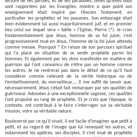
lecture de ses paroles, et de ses paraboles, telles qu’elles nous
sont rapportées par les Evangiles, montre à quel point son
enseignement était inspiré par l’Ancien Testament, en
particulier les prophètes et les psaumes. Son entourage était
bien évidemment lui aussi majoritairement juif, et en premier
lieu celui sur lequel sera « bâtie » l’Eglise, Pierre (
*
). Je crois
fondamentalement que Jésus, homme de sa foi juive, s’est
progressivement mué en Jésus, l’homme de la foi juive attendu
comme messie. Pourquoi ? En raison de son parcours spirituel
qui l’a placé en situation de se sentir prophète parmi les
hommes. Et également par les dons manifestés en matière de
guérison qui l’ont convaincu de n’être pas un homme comme
les autres. Je ne rentrerai pas dans le détail de ce qu’il faut
considérer comme relevant de la vérité historique ou de
l’embellissement, du merveilleux.... Il me suffit de savoir que,
nécessairement, Jésus s’était fait remarquer par ses qualités de
guérisseur. Adossées à une exceptionnelle sagesse, ces qualités
l’ont propulsé au rang de prophète. Et je crois que l’époque, le
contexte, ont contribué à le faire s’interroger sur sa véritable
mission, voire sa véritable nature.
Bouleversé par ce qu’il vivait, il est facile d’imaginer que petit à
petit, et au regard de l’image que lui renvoyait les autres, et
notamment les apôtres, ses disciples, il s’est mué de prophète