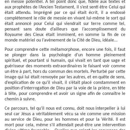
en messie potentiel. A tel point donc que, fidèle aux textes et
aux prophètes de l’Ancien Testament, il s’est senti être Celui qui
était attendu. Imprégné par ce qui était écrit, il a endossé
complètement le rôle de messie en vivant lui-même le sort qui
était annoncé pour Celui qui viendrait sur terre comme tel,
pensant sans doute d’ailleurs que l’accomplissement du
Royaume des Cieux était imminent, en somme la fin de ce
monde matériel ou l’avènement de la Cité de Dieu, idéale...
Pour comprendre cette métamorphose, encore une fois, il faut
se plonger dans la psychologie d’un homme pleinement
spirituel, et pourtant si humain, qui vivait en tant que sage et
guérisseur des moments extraordinaires le faisant voir comme
un être à part, hors du commun des mortels. Perturbé par cette
image qui lui était renvoyée par les autres, et en quête de sens,
d’explication de ce qu’il vivait, il s’était placé constamment en
position d’interrogation de Dieu par la voie de la prière, en tête
à tête, pour comprendre et avoir un signe afin de connaître le
chemin à suivre.
Ce parcours, tel qu’il nous est connu, doit nous interpeller à lui
seul car Jésus a véritablement vécu sa vie comme une mission
au service de Dieu, pour les hommes et pour la Vérité. Il est
mort pour cela, même s’il attendait peut-être une intervention