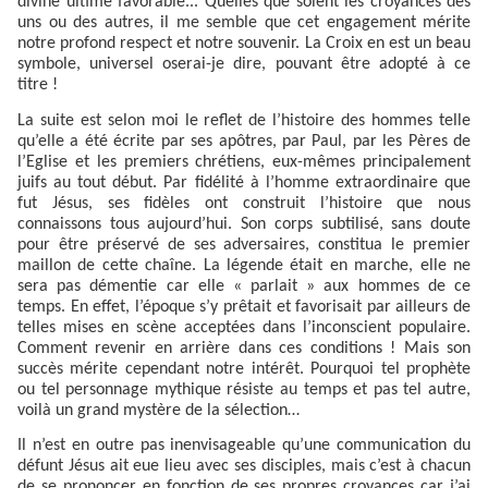
divine ultime favorable... Quelles que soient les croyances des
uns ou des autres, il me semble que cet engagement mérite
notre profond respect et notre souvenir. La Croix en est un beau
symbole, universel oserai-je dire, pouvant être adopté à ce
titre !
La suite est selon moi le reflet de l’histoire des hommes telle
qu’elle a été écrite par ses apôtres, par Paul, par les Pères de
l’Eglise et les premiers chrétiens, eux-mêmes principalement
juifs au tout début. Par fidélité à l’homme extraordinaire que
fut Jésus, ses fidèles ont construit l’histoire que nous
connaissons tous aujourd’hui. Son corps subtilisé, sans doute
pour être préservé de ses adversaires, constitua le premier
maillon de cette chaîne. La légende était en marche, elle ne
sera pas démentie car elle « parlait » aux hommes de ce
temps. En effet, l’époque s’y prêtait et favorisait par ailleurs de
telles mises en scène acceptées dans l’inconscient populaire.
Comment revenir en arrière dans ces conditions ! Mais son
succès mérite cependant notre intérêt. Pourquoi tel prophète
ou tel personnage mythique résiste au temps et pas tel autre,
voilà un grand mystère de la sélection…
Il n’est en outre pas inenvisageable qu’une communication du
défunt Jésus ait eue lieu avec ses disciples, mais c’est à chacun
de se prononcer en fonction de ses propres croyances car j’ai