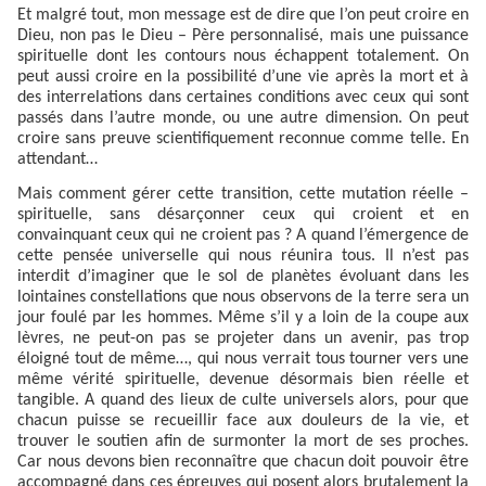
Et malgré tout, mon message est de dire que l’on peut croire en
Dieu, non pas le Dieu – Père personnalisé, mais une puissance
spirituelle dont les contours nous échappent totalement. On
peut aussi croire en la possibilité d’une vie après la mort et à
des interrelations dans certaines conditions avec ceux qui sont
passés dans l’autre monde, ou une autre dimension. On peut
croire sans preuve scientifiquement reconnue comme telle. En
attendant…
Mais comment gérer cette transition, cette mutation réelle –
spirituelle, sans désarçonner ceux qui croient et en
convainquant ceux qui ne croient pas ? A quand l’émergence de
cette pensée universelle qui nous réunira tous. Il n’est pas
interdit d’imaginer que le sol de planètes évoluant dans les
lointaines constellations que nous observons de la terre sera un
jour foulé par les hommes. Même s’il y a loin de la coupe aux
lèvres, ne peut-on pas se projeter dans un avenir, pas trop
éloigné tout de même…, qui nous verrait tous tourner vers une
même vérité spirituelle, devenue désormais bien réelle et
tangible. A quand des lieux de culte universels alors, pour que
chacun puisse se recueillir face aux douleurs de la vie, et
trouver le soutien afin de surmonter la mort de ses proches.
Car nous devons bien reconnaître que chacun doit pouvoir être
accompagné dans ces épreuves qui posent alors brutalement la