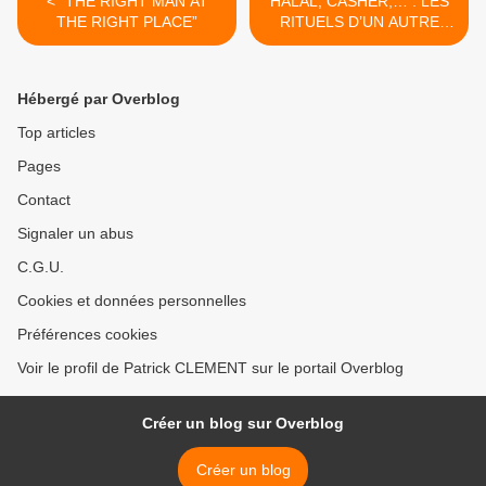
< “THE RIGHT MAN AT
HALAL, CASHER,… : LES
THE RIGHT PLACE”
RITUELS D’UN AUTRE
TEMPS, AU XXIème
SIECLE ! >
Hébergé par Overblog
Top articles
Pages
Contact
Signaler un abus
C.G.U.
Cookies et données personnelles
Préférences cookies
Voir le profil de Patrick CLEMENT sur le portail Overblog
Créer un blog sur Overblog
Créer un blog