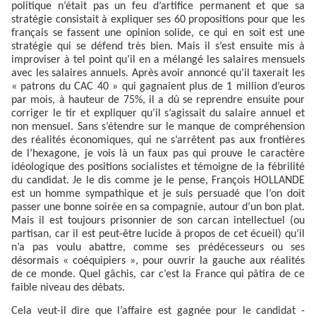
politique n’était pas un feu d’artifice permanent et que sa
stratégie consistait à expliquer ses 60 propositions pour que les
français se fassent une opinion solide, ce qui en soit est une
stratégie qui se défend très bien. Mais il s’est ensuite mis à
improviser à tel point qu’il en a mélangé les salaires mensuels
avec les salaires annuels. Après avoir annoncé qu’il taxerait les
« patrons du CAC 40 » qui gagnaient plus de 1 million d’euros
par mois, à hauteur de 75%, il a dû se reprendre ensuite pour
corriger le tir et expliquer qu’il s’agissait du salaire annuel et
non mensuel. Sans s’étendre sur le manque de compréhension
des réalités économiques, qui ne s’arrêtent pas aux frontières
de l’hexagone, je vois là un faux pas qui prouve le caractère
idéologique des positions socialistes et témoigne de la fébrilité
du candidat. Je le dis comme je le pense, François HOLLANDE
est un homme sympathique et je suis persuadé que l’on doit
passer une bonne soirée en sa compagnie, autour d’un bon plat.
Mais il est toujours prisonnier de son carcan intellectuel (ou
partisan, car il est peut-être lucide à propos de cet écueil) qu’il
n’a pas voulu abattre, comme ses prédécesseurs ou ses
désormais « coéquipiers », pour ouvrir la gauche aux réalités
de ce monde. Quel gâchis, car c’est la France qui pâtira de ce
faible niveau des débats.
Cela veut-il dire que l’affaire est gagnée pour le candidat -