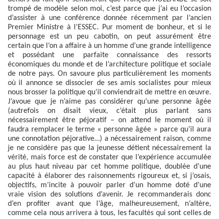
trompé de modèle selon moi, c’est parce que j’ai eu l’occasion
d’assister à une conférence donnée récemment par l’ancien
Premier Ministre à l’ESSEC. Pur moment de bonheur, et si le
personnage est un peu cabotin, on peut assurément être
certain que l’on a affaire à un homme d’une grande intelligence
et possédant une parfaite connaissance des ressorts
économiques du monde et de l’architecture politique et sociale
de notre pays. On savoure plus particulièrement les moments
où il annonce se dissocier de ses amis socialistes pour mieux
nous brosser la politique qu’il conviendrait de mettre en œuvre.
J’avoue que je n’aime pas considérer qu’une personne âgée
(autrefois on disait vieux, c’était plus parlant sans
nécessairement être péjoratif – on attend le moment où il
faudra remplacer le terme « personne âgée » parce qu’il aura
une connotation péjorative…) a nécessairement raison, comme
je ne considère pas que la jeunesse détient nécessairement la
vérité, mais force est de constater que l’expérience accumulée
au plus haut niveau par cet homme politique, doublée d’une
capacité à élaborer des raisonnements rigoureux et, si j’osais,
objectifs, m’incite à pouvoir parler d’un homme doté d’une
vraie vision des solutions d’avenir. Je recommanderais donc
d’en profiter avant que l’âge, malheureusement, n’altère,
comme cela nous arrivera à tous, les facultés qui sont celles de