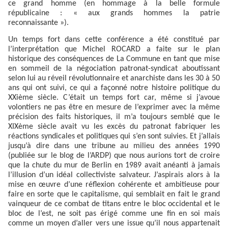
ce grand homme (en hommage à la belle formule
républicaine : « aux grands hommes la patrie
reconnaissante »).
Un temps fort dans cette conférence a été constitué par
l’interprétation que Michel ROCARD a faite sur le plan
historique des conséquences de La Commune en tant que mise
en sommeil de la négociation patronat-syndicat aboutissant
selon lui au réveil révolutionnaire et anarchiste dans les 30 à 50
ans qui ont suivi, ce qui a façonné notre histoire politique du
XXième siècle. C’était un temps fort car, même si j’avoue
volontiers ne pas être en mesure de l’exprimer avec la même
précision des faits historiques, il m’a toujours semblé que le
XIXème siècle avait vu les excès du patronat fabriquer les
réactions syndicales et politiques qui s’en sont suivies. Et j’allais
jusqu’à dire dans une tribune au milieu des années 1990
(publiée sur le blog de l’ARDP) que nous aurions tort de croire
que la chute du mur de Berlin en 1989 avait anéanti à jamais
l’illusion d’un idéal collectiviste salvateur. J’aspirais alors à la
mise en œuvre d’une réflexion cohérente et ambitieuse pour
faire en sorte que le capitalisme, qui semblait en fait le grand
vainqueur de ce combat de titans entre le bloc occidental et le
bloc de l’est, ne soit pas érigé comme une fin en soi mais
comme un moyen d’aller vers une issue qu’il nous appartenait