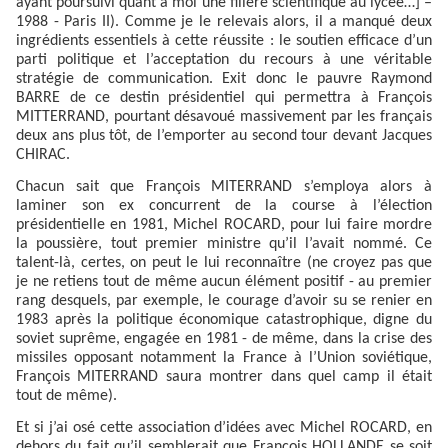
ayant poursuivi quant à moi une filière scientifique au lycée…] –
1988 - Paris II). Comme je le relevais alors, il a manqué deux
ingrédients essentiels à cette réussite : le soutien efficace d’un
parti politique et l’acceptation du recours à une véritable
stratégie de communication. Exit donc le pauvre Raymond
BARRE de ce destin présidentiel qui permettra à François
MITTERRAND, pourtant désavoué massivement par les français
deux ans plus tôt, de l’emporter au second tour devant Jacques
CHIRAC.
Chacun sait que François MITERRAND s’employa alors à
laminer son ex concurrent de la course à l’élection
présidentielle en 1981, Michel ROCARD, pour lui faire mordre
la poussière, tout premier ministre qu’il l’avait nommé. Ce
talent-là, certes, on peut le lui reconnaître (ne croyez pas que
je ne retiens tout de même aucun élément positif - au premier
rang desquels, par exemple, le courage d’avoir su se renier en
1983 après la politique économique catastrophique, digne du
soviet suprême, engagée en 1981 - de même, dans la crise des
missiles opposant notamment la France à l’Union soviétique,
François MITERRAND saura montrer dans quel camp il était
tout de même).
Et si j’ai osé cette association d’idées avec Michel ROCARD, en
dehors du fait qu’il semblerait que François HOLLANDE se soit