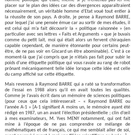
homme politique qui était, même si je n’entends pas ici me
placer sur le plan des idées car des divergences apparaîtraient
nécessairement, un véritable homme d’Etat voué tout entier à
la réussite de son pays. A droite, je pense à Raymond BARRE,
pour lequel j’ai une pensée émue car au sortir de mes études, il
est celui qui m’a fait découvrir la « politique raisonnée » (en
particulier avec ses lettres « Faits et Arguments » que je buvais
comme du petit lait, moi qui était alors un fervent chiraquien
capable cependant, de manière étonnante pour certains peut-
être, de ne pas voir en Giscard un être abominable). C’est à ce
moment-là que j’ai compris que je n’étais pas fait pour subir le
poids d’une étiquette politique qui vous ravale au rang de robot
prônant mécaniquement telle idée lorsque cette idée est celle
du camp affiché sur cette étiquette.
Mais revenons à Raymond BARRE qui a raté sa transformation
de l’essai en 1988 alors qu’il en avait toutes les qualités.
Comme je l’avais écrit dans un mémoire de sciences politiques
(pour ceux que cela intéresserait – « Raymond BARRE ou
l’année A-1 » [A-1 signifiant A moins un, le mémoire ayant été
rédigé en 1987, un an avant l’élection présidentielle ; clin d’œil
à mes examinateurs, M. Yves MENY notamment, qui ont fait
mine à l’époque de ne pas comprendre ce mélange de
mathématiques et de français, ce qui me semblait aller de soi,