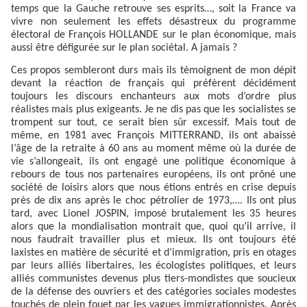
temps que la Gauche retrouve ses esprits…, soit la France va
vivre non seulement les effets désastreux du programme
électoral de François HOLLANDE sur le plan économique, mais
aussi être défigurée sur le plan sociétal. A jamais ?
Ces propos sembleront durs mais ils témoignent de mon dépit
devant la réaction de français qui préfèrent décidément
toujours les discours enchanteurs aux mots d’ordre plus
réalistes mais plus exigeants. Je ne dis pas que les socialistes se
trompent sur tout, ce serait bien sûr excessif. Mais tout de
même, en 1981 avec François MITTERRAND, ils ont abaissé
l’âge de la retraite à 60 ans au moment même où la durée de
vie s’allongeait, ils ont engagé une politique économique à
rebours de tous nos partenaires européens, ils ont prôné une
société de loisirs alors que nous étions entrés en crise depuis
près de dix ans après le choc pétrolier de 1973,…. Ils ont plus
tard, avec Lionel JOSPIN, imposé brutalement les 35 heures
alors que la mondialisation montrait que, quoi qu’il arrive, il
nous faudrait travailler plus et mieux. Ils ont toujours été
laxistes en matière de sécurité et d’immigration, pris en otages
par leurs alliés libertaires, les écologistes politiques, et leurs
alliés communistes devenus plus tiers-mondistes que soucieux
de la défense des ouvriers et des catégories sociales modestes
touchés de plein fouet par les vagues immigrationnistes. Après