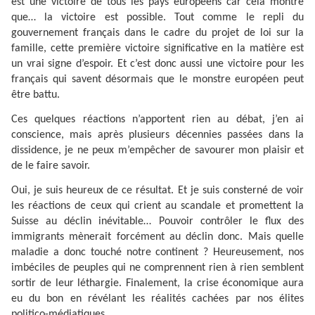
est une victoire de tous les pays européens car cela montre
que… la victoire est possible. Tout comme le repli du
gouvernement français dans le cadre du projet de loi sur la
famille, cette première victoire significative en la matière est
un vrai signe d’espoir. Et c’est donc aussi une victoire pour les
français qui savent désormais que le monstre européen peut
être battu.
Ces quelques réactions n’apportent rien au débat, j’en ai
conscience, mais après plusieurs décennies passées dans la
dissidence, je ne peux m’empêcher de savourer mon plaisir et
de le faire savoir.
Oui, je suis heureux de ce résultat. Et je suis consterné de voir
les réactions de ceux qui crient au scandale et promettent la
Suisse au déclin inévitable… Pouvoir contrôler le flux des
immigrants mènerait forcément au déclin donc. Mais quelle
maladie a donc touché notre continent ? Heureusement, nos
imbéciles de peuples qui ne comprennent rien à rien semblent
sortir de leur léthargie. Finalement, la crise économique aura
eu du bon en révélant les réalités cachées par nos élites
politico-médiatiques.