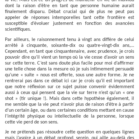
la vie. Mais est-ce un progrès de maintenir en vie un individu
dont la raison d’être en tant que personne humaine aurait
finalement disparu. Débat crucial qui de plus ne peut pas
appeler de réponses intemporelles tant cette frontière est
susceptible d’évoluer justement en fonction des avancées
scientifiques.
Par ailleurs, le raisonnement tenu à vingt ans diffère de celui
arrêté à cinquante, soixante-dix ou quatre-vingt-dix ans,…
Cependant, en tant que cinquantenaire, avec prudence, je crois
pouvoir dire qu’il vient un temps où la vie cesse d’avoir un sens
sur cette terre. C’est sans doute plus facile pour moi d’affirmer
une telle chose dans la mesure où je suis intimement persuadé
qu’une « suite » nous est offerte, sous une autre forme. Je ne
rentrerai pas dans ce débat ici car je crois qu’il est important
que notre réflexion sur ce sujet puisse convenir évidemment
aussi à ceux qui pensent que la vie sur terre n’est qu’un « one
shot » (tir unique !). Mais dans cette hypothèse également, il
me semble que la vie peut n’avoir plus de raison d’être à partir
d’un certain âge, ou dans certaines conditions mettant en cause
l’intégrité physique ou intellectuelle de la personne, lorsque
cette vie perd de son sens.
Je ne prétends pas résoudre cette question en quelques lignes
mais j’aspire à un débat profond, serein, qui aille au-delà des