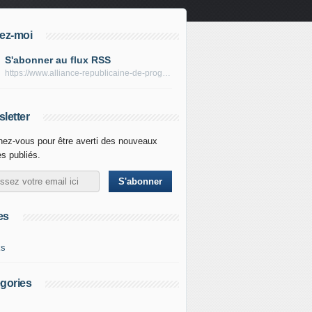
ez-moi
S'abonner au flux RSS
https://www.alliance-republicaine-de-progres.com/rss
letter
ez-vous pour être averti des nouveaux
es publiés.
es
ks
gories