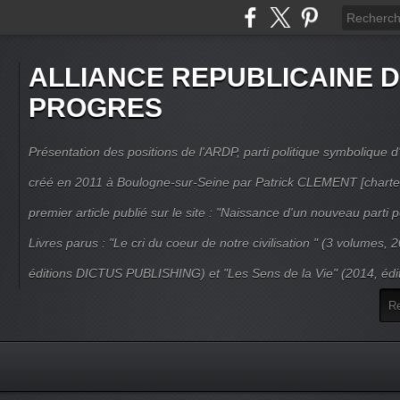
ALLIANCE REPUBLICAINE 
PROGRES
Présentation des positions de l'ARDP, parti politique symbolique d'
créé en 2011 à Boulogne-sur-Seine par Patrick CLEMENT [charte
premier article publié sur le site : "Naissance d'un nouveau parti po
Livres parus : "Le cri du coeur de notre civilisation " (3 volumes,
éditions DICTUS PUBLISHING) et "Les Sens de la Vie" (2014, éd