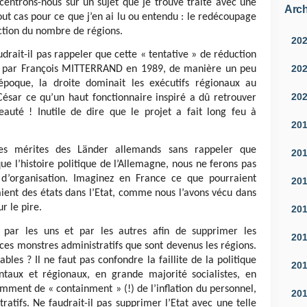
centrons-nous sur un sujet que je trouve traité avec une
Arch
ut cas pour ce que j’en ai lu ou entendu : le redécoupage
uction du nombre de régions.
20
drait-il pas rappeler que cette « tentative » de réduction
20
te par François MITTERRAND en 1989, de manière un peu
l’époque, la droite dominait les exécutifs régionaux au
20
César ce qu’un haut fonctionnaire inspiré a dû retrouver
auté ! Inutile de dire que le projet a fait long feu à
20
les mérites des Länder allemands sans rappeler que
20
que l’histoire politique de l’Allemagne, nous ne ferons pas
d’organisation. Imaginez en France ce que pourraient
20
ient des états dans l’Etat, comme nous l’avons vécu dans
r le pire.
20
s par les uns et par les autres afin de supprimer les
20
 ces monstres administratifs que sont devenus les régions.
bles ? Il ne faut pas confondre la faillite de la politique
20
taux et régionaux, en grande majorité socialistes, en
mment de « containment » (!) de l’inflation du personnel,
20
tratifs. Ne faudrait-il pas supprimer l’Etat avec une telle