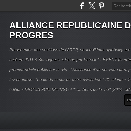
ALLIANCE REPUBLICAINE 
PROGRES
Présentation des positions de l'ARDP, parti politique symbolique d'
créé en 2011 à Boulogne-sur-Seine par Patrick CLEMENT [charte
premier article publié sur le site : "Naissance d'un nouveau parti po
Livres parus : "Le cri du coeur de notre civilisation " (3 volumes,
éditions DICTUS PUBLISHING) et "Les Sens de la Vie" (2014, éd