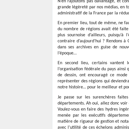
N’en rajoutons pas davantage, et con
grande légèreté par nos médias, en to
administratif de la France par la réd
En premier lieu, tout de même, ne fau
du nombre de régions avait été fai
plus sournoise d’ailleurs, puisqu’à 
contraire d’aujourd’hui ? Rendons à 
dans ses archives en guise de nouve
l’époque…
En second lieu, certains vantent 
l’organisation fédérale du pays ainsi 
de dessin, ont encouragé ce mode 
représenter des régions qui deviendra
notre histoire… pour le meilleur et pou
Je passe sur les surenchères faite
départements. Ah oui, allez donc voir
Voulez-vous en faire des hydres ingéra
menée par les exécutifs départemen
matière de rigueur de gestion et nota
avec l’utilité de ces échelons adminis