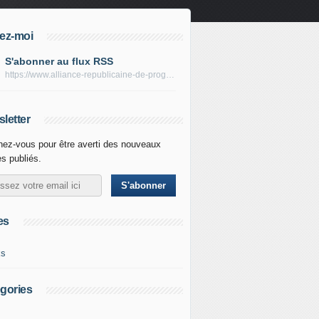
ez-moi
S'abonner au flux RSS
https://www.alliance-republicaine-de-progres.com/rss
letter
ez-vous pour être averti des nouveaux
es publiés.
es
ks
gories