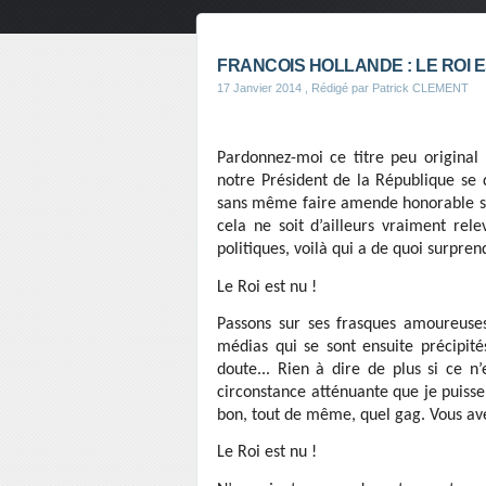
FRANCOIS HOLLANDE : LE ROI E
17 Janvier 2014
, Rédigé par Patrick CLEMENT
Pardonnez-moi ce titre peu original
notre Président de la République se 
sans même faire amende honorable sur 
cela ne soit d’ailleurs vraiment re
politiques, voilà qui a de quoi surpre
Le Roi est nu !
Passons sur ses frasques amoureus
médias qui se sont ensuite précipité
doute... Rien à dire de plus si ce n’
circonstance atténuante que je puisse 
bon, tout de même, quel gag. Vous av
Le Roi est nu !