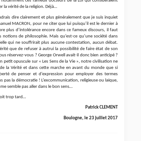
t notamment ces fameux docteurs de la Loi qui considéraient
r la vérité de la religion. Déjà…
udrais dire clairement et plus généralement que je suis inquiet
uel MACRON, pour ne citer que lui puisqu’il est le dernier à
re plus d’intolérance encore dans ce fameux discours, il faut
es notions de philosophie. Mais qu’est-ce qu’une société dans
cielle qui ne souffrirait plus aucune contestation, aucun débat.
rité que de refuser à autrui la possibilité de faire état de son
us réservez-vous ? George Orwell avait-il donc bien anticipé ?
 petit opuscule sur « Les Sens de la Vie », notre civilisation ne
 de la Vérité et dans cette marche en avant du monde que si
liberté de penser et d’expression pour employer des termes
 pas la démocratie ! L’excommunication, religieuse ou laïque,
 me semble pas aller dans le bon sens…
soit trop tard…
Patrick CLEMENT
Boulogne, le 23 juillet 2017