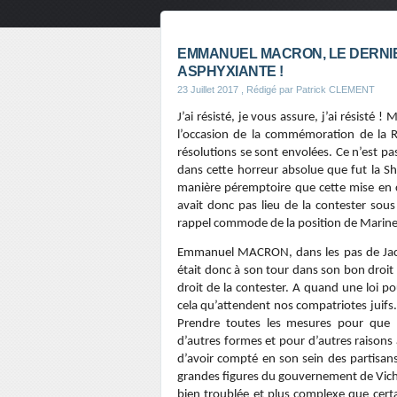
EMMANUEL MACRON, LE DERNIE
ASPHYXIANTE !
23 Juillet 2017
, Rédigé par Patrick CLEMENT
J’ai résisté, je vous assure, j’ai résist
l’occasion de la commémoration de la R
résolutions se sont envolées. Ce n’est pa
dans cette horreur absolue que fut la Sh
manière péremptoire que cette mise en cau
avait donc pas lieu de la contester sou
rappel commode de la position de Marine L
Emmanuel MACRON, dans les pas de Jac
était donc à son tour dans son bon droit en
droit de la contester. A quand une loi po
cela qu’attendent nos compatriotes juifs. 
Prendre toutes les mesures pour que l
d’autres formes et pour d’autres raisons 
d’avoir compté en son sein des partisan
grandes figures du gouvernement de Vichy 
bien troublée et plus complexe que certa