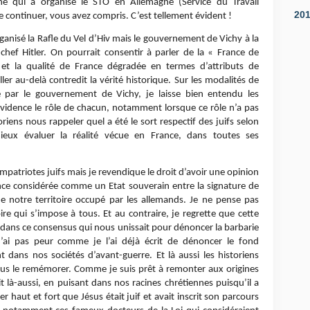
ne qui a organisé le STO en Allemagne (Service du Travail
20
 de continuer, vous avez compris. C’est tellement évident !
rganisé la Rafle du Vel d’Hiv mais le gouvernement de Vichy à la
ef Hitler. On pourrait consentir à parler de la « France de
 et la qualité de France dégradée en termes d’attributs de
ler au-delà contredit la vérité historique. Sur les modalités de
e par le gouvernement de Vichy, je laisse bien entendu les
évidence le rôle de chacun, notamment lorsque ce rôle n’a pas
oriens nous rappeler quel a été le sort respectif des juifs selon
ieux évaluer la réalité vécue en France, dans toutes ses
mpatriotes juifs mais je revendique le droit d’avoir une opinion
ance considérée comme un Etat souverain entre la signature de
és de notre territoire occupé par les allemands. Je ne pense pas
 qui s’impose à tous. Et au contraire, je regrette que cette
 dans ce consensus qui nous unissait pour dénoncer la barbarie
’ai pas peur comme je l’ai déjà écrit de dénoncer le fond
t dans nos sociétés d’avant-guerre. Et là aussi les historiens
us le remémorer. Comme je suis prêt à remonter aux origines
rit là-aussi, en puisant dans nos racines chrétiennes puisqu’il a
r haut et fort que Jésus était juif et avait inscrit son parcours