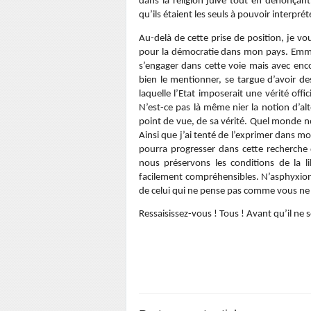
dans la religion juive tout en dénonçan
qu’ils étaient les seuls à pouvoir interpréte
Au-delà de cette prise de position, je vo
pour la démocratie dans mon pays. Emman
s’engager dans cette voie mais avec enco
bien le mentionner, se targue d’avoir d
laquelle l’Etat imposerait une vérité offi
N’est-ce pas là même nier la notion d’alté
point de vue, de sa vérité. Quel monde no
Ainsi que j’ai tenté de l’exprimer dans mon
pourra progresser dans cette recherche
nous préservons les conditions de la 
facilement compréhensibles. N’asphyxions
de celui qui ne pense pas comme vous ne
Ressaisissez-vous ! Tous ! Avant qu’il ne 