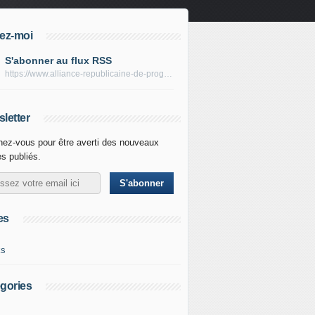
ez-moi
S'abonner au flux RSS
https://www.alliance-republicaine-de-progres.com/rss
letter
ez-vous pour être averti des nouveaux
es publiés.
es
ks
gories