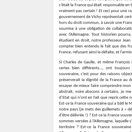
c’était la France qui était responsable en 
vraiment pas certain ! Et ceci pour une ra
gouvernement de Vichy représentait certes 
hors du droit commun, à savoir une France
soumise à une obligation de collaborati
avec l’Allemagne. Tout historien pourra
étudiant en droit, notre professeur Jean
compter bien entendu le fait que des fran
France, refusant ainsi la défaite, et l’ar
Si Charles de Gaulle, et même François
certes bien différents…, ont toujour
souveraine, c’est pour des raisons objec
préserverait la dignité de la France au
essayer de mieux faire comprendre mon p
abstrait, voire abscons à certains, je me
d’Etat qui n’ont en fait que repris cette 
Est-ce la France souveraine qui a bâti le M
notre pays (je mets des guillemets à « déli
d’être délivrée !) ? Est-ce la France souv
sommes versées à l’Allemagne, laquelle s’
territoire ? Est-ce la France souverain