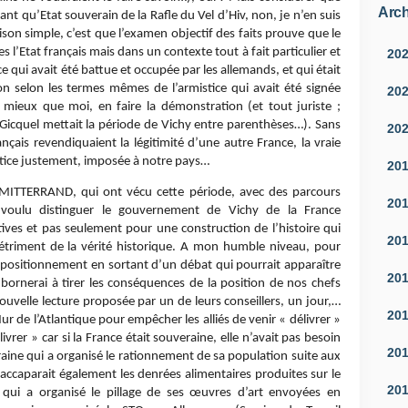
Arch
tant qu’Etat souverain de la Rafle du Vel d’Hiv, non, je n’en suis
ison simple, c’est que l’examen objectif des faits prouve que le
l’Etat français mais dans un contexte tout à fait particulier et
20
 qui avait été battue et occupée par les allemands, et qui était
on selon les termes mêmes de l’armistice qui avait été signée
20
, mieux que moi, en faire la démonstration (et tout juriste ;
 Gicquel mettait la période de Vichy entre parenthèses…). Sans
20
çais revendiquaient la légitimité d’une autre France, la vraie
mistice justement, imposée à notre pays…
20
 MITTERRAND, qui ont vécu cette période, avec des parcours
20
s voulu distinguer le gouvernement de Vichy de la France
tives et pas seulement pour une construction de l’histoire qui
20
 détriment de la vérité historique. A mon humble niveau, pour
ositionnement en sortant d’un débat qui pourrait apparaître
20
 bornerai à tirer les conséquences de la position de nos chefs
nouvelle lecture proposée par un de leurs conseillers, un jour,…
20
ur de l’Atlantique pour empêcher les alliés de venir « délivrer »
vrer » car si la France était souveraine, elle n’avait pas besoin
20
eraine qui a organisé le rationnement de sa population suite aux
accaparait également les denrées alimentaires produites sur le
20
e qui a organisé le pillage de ses œuvres d’art envoyées en