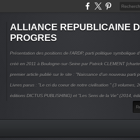
ALLIANCE REPUBLICAINE 
PROGRES
Présentation des positions de l'ARDP, parti politique symbolique d'
créé en 2011 à Boulogne-sur-Seine par Patrick CLEMENT [charte
premier article publié sur le site : "Naissance d'un nouveau parti po
Livres parus : "Le cri du coeur de notre civilisation " (3 volumes,
éditions DICTUS PUBLISHING) et "Les Sens de la Vie" (2014, éd