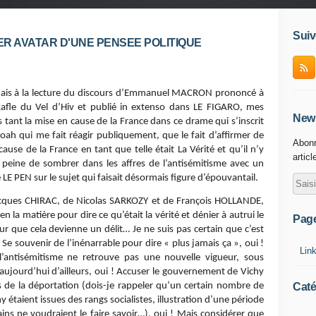
Suiv
R AVATAR D'UNE PENSEE POLITIQUE
é ! Mais à la lecture du discours d’Emmanuel MACRON prononcé à
afle du Vel d’Hiv et publié in extenso dans LE FIGARO, mes
News
s tant la mise en cause de la France dans ce drame qui s’inscrit
oah qui me fait réagir publiquement, que le fait d’affirmer de
Abonn
se de la France en tant que telle était La Vérité et qu’il n’y
articl
s peine de sombrer dans les affres de l’antisémitisme avec un
E PEN sur le sujet qui faisait désormais figure d’épouvantail.
ques CHIRAC, de Nicolas SARKOZY et de François HOLLANDE,
 la matière pour dire ce qu’était la vérité et dénier à autrui le
Pag
ur que cela devienne un délit… Je ne suis pas certain que c’est
Se souvenir de l’inénarrable pour dire « plus jamais ça », oui !
Lin
’antisémitisme ne retrouve pas une nouvelle vigueur, sous
aujourd’hui d’ailleurs, oui ! Accuser le gouvernement de Vichy
Caté
s de la déportation (dois-je rappeler qu’un certain nombre de
étaient issues des rangs socialistes, illustration d’une période
ins ne voudraient le faire savoir…), oui ! Mais considérer que