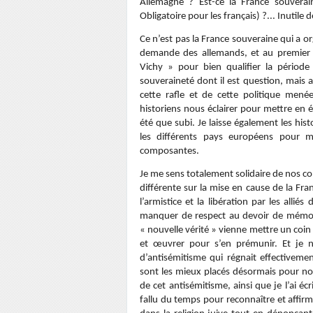
Allemagne ? Est-ce la France souverai
Obligatoire pour les français) ?... Inutile
Ce n’est pas la France souveraine qui a o
demande des allemands, et au premier ch
Vichy » pour bien qualifier la période
souveraineté dont il est question, mais al
cette rafle et de cette politique mené
historiens nous éclairer pour mettre en 
été que subi. Je laisse également les hist
les différents pays européens pour m
composantes.
Je me sens totalement solidaire de nos co
différente sur la mise en cause de la Fr
l’armistice et la libération par les alli
manquer de respect au devoir de mémoire
« nouvelle vérité » vienne mettre un coin
et œuvrer pour s’en prémunir. Et je n
d’antisémitisme qui régnait effectivemen
sont les mieux placés désormais pour no
de cet antisémitisme, ainsi que je l’ai éc
fallu du temps pour reconnaître et affirme