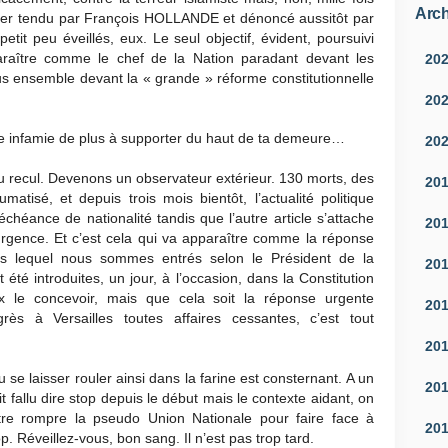
Arch
ier tendu par François HOLLANDE et dénoncé aussitôt par
it peu éveillés, eux. Le seul objectif, évident, poursuivi
raître comme le chef de la Nation paradant devant les
20
s ensemble devant la « grande » réforme constitutionnelle
20
e infamie de plus à supporter du haut de ta demeure…
20
 recul. Devenons un observateur extérieur. 130 morts, des
20
atisé, et depuis trois mois bientôt, l’actualité politique
déchéance de nationalité tandis que l’autre article s’attache
20
’urgence. Et c’est cela qui va apparaître comme la réponse
ns lequel nous sommes entrés selon le Président de la
20
été introduites, un jour, à l’occasion, dans la Constitution
x le concevoir, mais que cela soit la réponse urgente
20
ès à Versailles toutes affaires cessantes, c’est tout
20
u se laisser rouler ainsi dans la farine est consternant. A un
20
it fallu dire stop depuis le début mais le contexte aidant, on
ître rompre la pseudo Union Nationale pour faire face à
20
p. Réveillez-vous, bon sang. Il n’est pas trop tard.