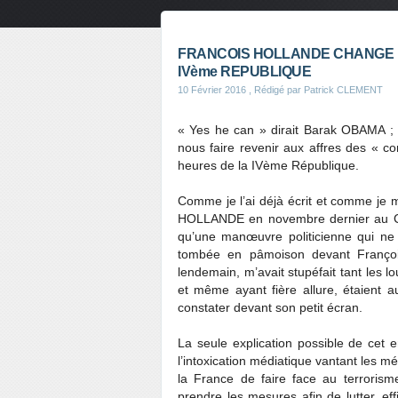
FRANCOIS HOLLANDE CHANGE 
IVème REPUBLIQUE
10 Février 2016
, Rédigé par Patrick CLEMENT
« Yes he can » dirait Barak OBAMA ;
nous faire revenir aux affres des « c
heures de la IVème République.
Comme je l’ai déjà écrit et comme je 
HOLLANDE en novembre dernier au Cong
qu’une manœuvre politicienne qui ne 
tombée en pâmoison devant Françoi
lendemain, m’avait stupéfait tant les l
et même ayant fière allure, étaient
constater devant son petit écran.
La seule explication possible de cet 
l’intoxication médiatique vantant les mé
la France de faire face au terrorism
prendre les mesures afin de lutter, eff