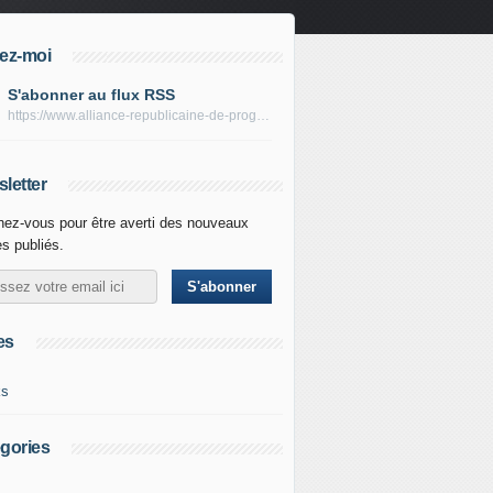
ez-moi
S'abonner au flux RSS
https://www.alliance-republicaine-de-progres.com/rss
letter
ez-vous pour être averti des nouveaux
es publiés.
es
ks
gories