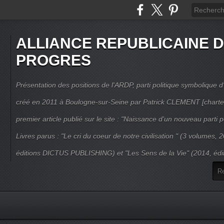
ALLIANCE REPUBLICAINE 
PROGRES
Présentation des positions de l'ARDP, parti politique symbolique d'
créé en 2011 à Boulogne-sur-Seine par Patrick CLEMENT [charte
premier article publié sur le site : "Naissance d'un nouveau parti po
Livres parus : "Le cri du coeur de notre civilisation " (3 volumes,
éditions DICTUS PUBLISHING) et "Les Sens de la Vie" (2014, éd