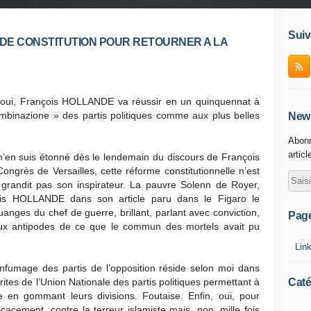
Suiv
DE CONSTITUTION POUR RETOURNER A LA
 oui, François HOLLANDE va réussir en un quinquennat à
ombinazione » des partis politiques comme aux plus belles
News
Abonn
articl
m’en suis étonné dès le lendemain du discours de François
rès de Versailles, cette réforme constitutionnelle n’est
grandit pas son inspirateur. La pauvre Solenn de Royer,
s HOLLANDE dans son article paru dans le Figaro le
ouanges du chef de guerre, brillant, parlant avec conviction,
Pag
 aux antipodes de ce que le commun des mortels avait pu
Lin
enfumage des partis de l’opposition réside selon moi dans
Caté
rites de l’Union Nationale des partis politiques permettant à
e en gommant leurs divisions. Foutaise. Enfin, oui, pour
icacement, contre la terreur islamiste mais, non, mille fois