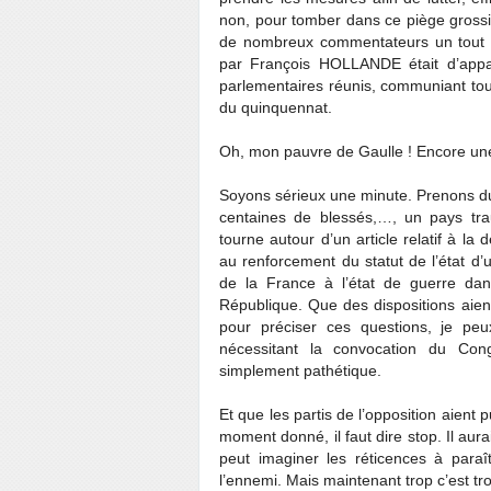
non, pour tomber dans ce piège gross
de nombreux commentateurs un tout pet
par François HOLLANDE était d’appa
parlementaires réunis, communiant tou
du quinquennat.
Oh, mon pauvre de Gaulle ! Encore un
Soyons sérieux une minute. Prenons du
centaines de blessés,…, un pays traum
tourne autour d’un article relatif à la 
au renforcement du statut de l’état d
de la France à l’état de guerre da
République. Que des dispositions aient 
pour préciser ces questions, je peu
nécessitant la convocation du Congr
simplement pathétique.
Et que les partis de l’opposition aient p
moment donné, il faut dire stop. Il aura
peut imaginer les réticences à para
l’ennemi. Mais maintenant trop c’est tro