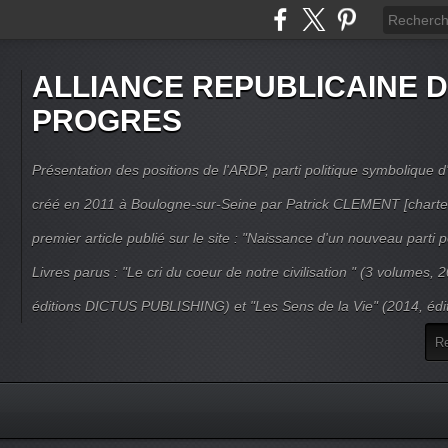
ALLIANCE REPUBLICAINE 
PROGRES
Présentation des positions de l'ARDP, parti politique symbolique d'
créé en 2011 à Boulogne-sur-Seine par Patrick CLEMENT [charte
premier article publié sur le site : "Naissance d'un nouveau parti po
Livres parus : "Le cri du coeur de notre civilisation " (3 volumes,
éditions DICTUS PUBLISHING) et "Les Sens de la Vie" (2014, éd