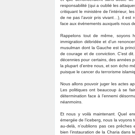
responsabilité (qui a oublié les atta
critiquant le ministère de l’intérieur,
de ne pas l’avoir pris vivant…), il est
face aux événements auxquels nous de
Rappelons tout de même, soyons ho
immigration débridée et d’un renonc
musulman dont la Gauche est la princ
de courage et de conviction. C’est d
décennies pour certains, des années p
la plupart d’entre nous, et son écho m
puisque le cancer du terrorisme islamiq
Nous allons pouvoir juger les actes a
Les politiques ont beaucoup à se fair
détermination face à l’ennemi désorma
néanmoins.
Et nous y voilà maintenant. Quel en
émergée de l’iceberg, nous la voyons to
au-delà, n’oublions pas ces prêches e
bien l’instauration de la Charia dans 