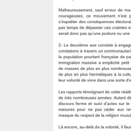
Malheureusement, sauf erreur de ma p
courageuses, ce mouvement n’est pa
s’inquiéter des conséquences électoral
pas temps de dépasser ces craintes et 
serait donc pas qu’une posture ou une
2- Le deuxième axe consiste à engager 
constatons à travers un communautari
la population pourtant française de pa
immigration massive a empêché petit à p
de masses de plus en plus nombreuses
de plus en plus hermétiques à la cult
leur volonté de vivre dans une sorte d’e
Les rapports témoignant de cette réali
de très nombreuses années. Autant dire 
discours ferme et suivi d’actes sur le 
mesures pour ne pas céder aux reve
masque du respect de la religion mus
Là encore, au-delà de la volonté, il fa