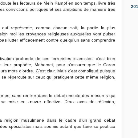
doute les lecteurs de Mein Kampf en son temps, livre très
20
t ses convictions politiques et ses ambitions de manière très
 qui représente, comme chacun sait, la partie la plus
elon moi les croyances religieuses auxquelles vont puiser
t pas lutter efficacement contre quelqu’un sans comprendre
ation profonde de ces terroristes islamistes, c’est bien
e leur prophète, Mahomet, pour s’assurer que le Coran
leurs mots d’ordre. C’est clair. Mais c’est compliqué puisque
 se répercute sur ceux qui pratiquent cette même religion,
ortes, sans rentrer dans le détail ensuite des mesures qui
leur mise en œuvre effective. Deux axes de réflexion,
a religion musulmane dans le cadre d’un grand débat
r des spécialistes mais soumis autant que faire se peut au