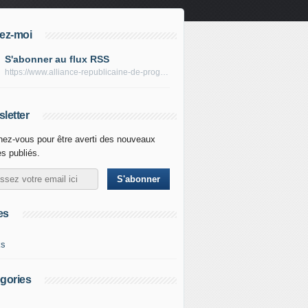
ez-moi
S'abonner au flux RSS
https://www.alliance-republicaine-de-progres.com/rss
letter
ez-vous pour être averti des nouveaux
es publiés.
es
ks
gories