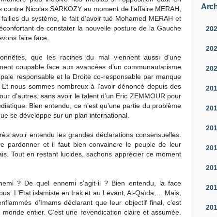
Arch
ques contre Nicolas SARKOZY au moment de l’affaire MERAH,
 les failles du système, le fait d’avoir tué Mohamed MERAH et
 réconfortant de constater la nouvelle posture de la Gauche
20
vons faire face.
20
nnêtes, que les racines du mal viennent aussi d’une
ement coupable face aux avancées d’un communautarisme
20
ipale responsable et la Droite co-responsable par manque
it. Et nous sommes nombreux à l’avoir dénoncé depuis des
20
our d’autres, sans avoir le talent d’un Eric ZEMMOUR pour
édiatique. Bien entendu, ce n’est qu’une partie du problème
20
ue se développe sur un plan international.
20
près avoir entendu les grandes déclarations consensuelles.
e pardonner et il faut bien convaincre le peuple de leur
20
is. Tout en restant lucides, sachons apprécier ce moment
20
nemi ? De quel ennemi s’agit-il ? Bien entendu, la face
20
us. L’Etat islamiste en Irak et au Levant, Al-Qaïda,… Mais,
nflammés d’Imams déclarant que leur objectif final, c’est
20
le monde entier. C’est une revendication claire et assumée.