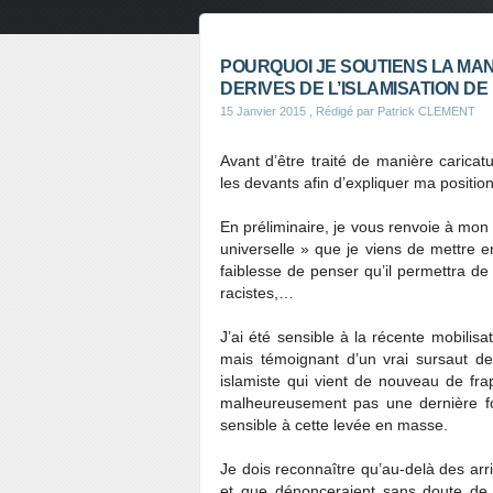
POURQUOI JE SOUTIENS LA MAN
DERIVES DE L’ISLAMISATION DE
15 Janvier 2015
, Rédigé par Patrick CLEMENT
Avant d’être traité de manière caricat
les devants afin d’expliquer ma position
En préliminaire, je vous renvoie à mon 
universelle » que je viens de mettre en 
faiblesse de penser qu’il permettra d
racistes,…
J’ai été sensible à la récente mobilisat
mais témoignant d’un vrai sursaut de
islamiste qui vient de nouveau de fra
malheureusement pas une dernière fois
sensible à cette levée en masse.
Je dois reconnaître qu’au-delà des arr
et que dénonceraient sans doute de m