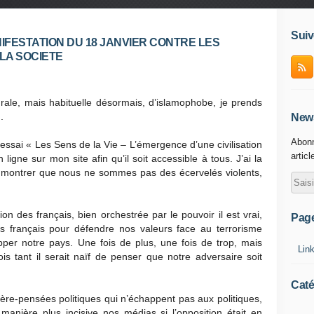
Suiv
IFESTATION DU 18 JANVIER CONTRE LES
 LA SOCIETE
urale, mais habituelle désormais, d’islamophobe, je prends
.
News
Abonn
essai « Les Sens de la Vie – L’émergence d’une civilisation
articl
ligne sur mon site afin qu’il soit accessible à tous. J’ai la
e montrer que nous ne sommes pas des écervelés violents,
ion des français, bien orchestrée par le pouvoir il est vrai,
Pag
s français pour défendre nos valeurs face au terrorisme
pper notre pays. Une fois de plus, une fois de trop, mais
Lin
 tant il serait naïf de penser que notre adversaire soit
Caté
ière-pensées politiques qui n’échappent pas aux politiques,
anière plus incisive nos médias si l’opposition était en