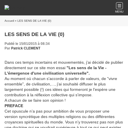
MENU
Accueil
» LES SENS DE LA VIE (0)
LES SENS DE LA VIE (0)
Publié le 15/01/2015 à 08:34
Par
Patrick CLEMENT
Dans ces temps incertains et mouvementés, j'ai décidé de publier
directement sur ce site mon essai
"Les sens de la Vie -
L'émergence d'une civilisation universelle".
Au moment où chacun s'accorde à parler de valeurs, de "vivre
ensemble", de civilisation,..., j'ai souhaité diffuser le plus
largement possible (!) ces idées qui formeront je l'espère une
contribution à la réflexion collective qui s'impose.
A chacun de se faire son opinion !
PREFACE
Cet opuscule n’a pas pour ambition de vous proposer une
version syncrétique des multiples religions ou des différentes
croyances spirituelles du monde. Vous n’y trouverez pas non plus
une doctrine qui se voudrait supérieure à tout ce qui peut exister