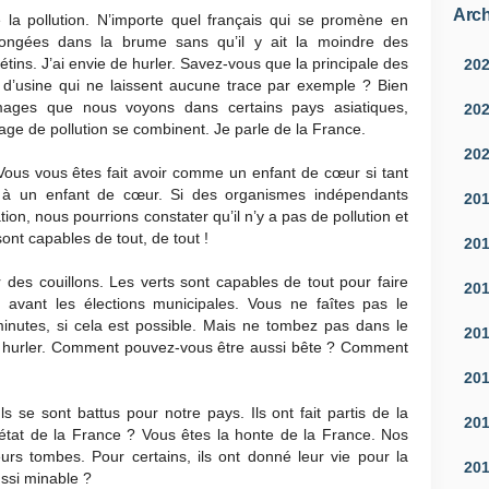
Arch
 la pollution. N’importe quel français qui se promène en
ongées dans la brume sans qu’il y ait la moindre des
rétins. J’ai envie de hurler. Savez-vous que la principale des
20
 d’usine qui ne laissent aucune trace par exemple ? Bien
mages que nous voyons dans certains pays asiatiques,
20
ge de pollution se combinent. Je parle de la France.
20
 Vous vous êtes fait avoir comme un enfant de cœur si tant
 à un enfant de cœur. Si des organismes indépendants
20
ion, nous pourrions constater qu’il n’y a pas de pollution et
sont capables de tout, de tout !
20
 des couillons. Les verts sont capables de tout pour faire
20
avant les élections municipales. Vous ne faîtes pas le
nutes, si cela est possible. Mais ne tombez pas dans le
20
de hurler. Comment pouvez-vous être aussi bête ? Comment
20
s se sont battus pour notre pays. Ils ont fait partis de la
20
état de la France ? Vous êtes la honte de la France. Nos
urs tombes. Pour certains, ils ont donné leur vie pour la
20
ssi minable ?