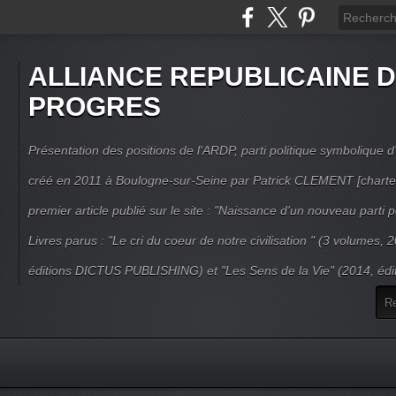
ALLIANCE REPUBLICAINE 
PROGRES
Présentation des positions de l'ARDP, parti politique symbolique d'
créé en 2011 à Boulogne-sur-Seine par Patrick CLEMENT [charte
premier article publié sur le site : "Naissance d'un nouveau parti po
Livres parus : "Le cri du coeur de notre civilisation " (3 volumes,
éditions DICTUS PUBLISHING) et "Les Sens de la Vie" (2014, éd