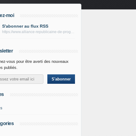
ez-moi
S'abonner au flux RSS
https://www.alliance-republicaine-de-progres.com/rss
letter
ez-vous pour être averti des nouveaux
es publiés.
es
ks
gories