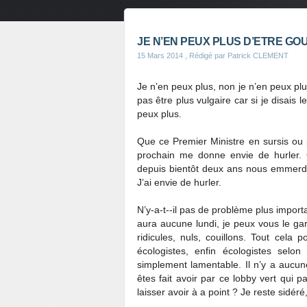
JE N’EN PEUX PLUS D’ETRE GO
15 Mars 2014
, Rédigé par Patrick CLEMENT
Je n’en peux plus, non je n’en peux plu
pas être plus vulgaire car si je disais 
peux plus.
Que ce Premier Ministre en sursis ou p
prochain me donne envie de hurler. 
depuis bientôt deux ans nous emmerd
J’ai envie de hurler.
N’y-a-t--il pas de problème plus importan
aura aucune lundi, je peux vous le gar
ridicules, nuls, couillons. Tout cela
écologistes, enfin écologistes selo
simplement lamentable. Il n’y a aucune
êtes fait avoir par ce lobby vert qu
laisser avoir à a point ? Je reste sidéré