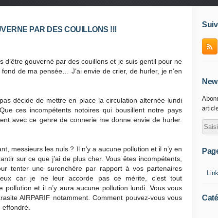
Suiv
UVERNE PAR DES COUILLONS !!!
s d’être gouverné par des couillons et je suis gentil pour ne
le fond de ma pensée… J’ai envie de crier, de hurler, je n’en
News
Abonn
as décide de mettre en place la circulation alternée lundi
articl
Que ces incompétents notoires qui bousillent notre pays
ent avec ce genre de connerie me donne envie de hurler.
t, messieurs les nuls ? Il n’y a aucune pollution et il n’y en
Pag
antir sur ce que j’ai de plus cher. Vous êtes incompétents,
 pour tenter une surenchère par rapport à vos partenaires
Lin
n eux car je ne leur accorde pas ce mérite, c’est tout
 pollution et il n’y aura aucune pollution lundi. Vous vous
Caté
i parasite AIRPARIF notamment. Comment pouvez-vous vous
, effondré.