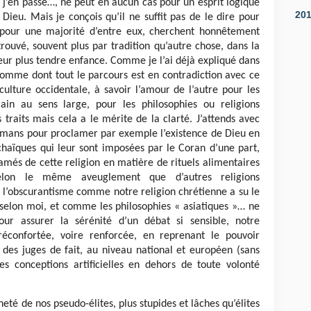
t j’en passe…, ne peut en aucun cas pour un esprit logique
20
eu. Mais je conçois qu’il ne suffit pas de le dire pour
 pour une majorité d’entre eux, cherchent honnêtement
 trouvé, souvent plus par tradition qu’autre chose, dans la
leur plus tendre enfance. Comme je l’ai déjà expliqué dans
homme dont tout le parcours est en contradiction avec ce
 culture occidentale, à savoir l’amour de l’autre pour les
ain au sens large, pour les philosophies ou religions
 traits mais cela a le mérite de la clarté. J’attends avec
lmans pour proclamer par exemple l’existence de Dieu en
chaïques qui leur sont imposées par le Coran d’une part,
lamés de cette religion en matière de rituels alimentaires
selon le même aveuglement que d’autres religions
l’obscurantisme comme notre religion chrétienne a su le
 selon moi, et comme les philosophies « asiatiques »… ne
our assurer la sérénité d’un débat si sensible, notre
réconfortée, voire renforcée, en reprenant le pouvoir
s juges de fait, au niveau national et européen (sans
es conceptions artificielles en dehors de toute volonté
heté de nos pseudo-élites, plus stupides et lâches qu’élites