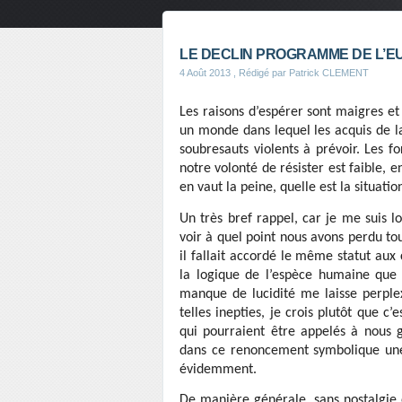
LE DECLIN PROGRAMME DE L’EU
4 Août 2013
, Rédigé par Patrick CLEMENT
Les raisons d’espérer sont maigres et 
un monde dans lequel les acquis de la
soubresauts violents à prévoir. Les f
notre volonté de résister est faible, e
en vaut la peine, quelle est la situatio
Un très bref rappel, car je me suis l
voir à quel point nous avons perdu to
il fallait accordé le même statut au
la logique de l’espèce humaine que
manque de lucidité me laisse perplex
telles inepties, je crois plutôt que c
qui pourraient être appelés à nous 
dans ce renoncement symbolique une
évidemment.
De manière générale, sans nostalgie e