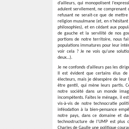
d’ailleurs, qui monopolisent l’expres
adulent servilement, ne comprenant d
refusant ne serait-ce que de mettre
religion musulmane (et, en n’hésitant 
philosophies), et en cédant aux popul
de gauche et la servilité de nos go
portions de notre territoire, nous f
populations immatures pour leur inté
voir cela ? Je ne vois qu’une solutio
deux…).
Je ne confonds d’ailleurs pas les dirig
Il est évident que certains élus d
électeurs, mais je désespère de leur 
être gentil, qui mène leurs partis. C
notre société dans un monde imagi
incompétents. Faîtes le ménage, il es
vis-à-vis de notre technocratie pol
inféodation à la bien-pensance empêc
notre pays, dans ce domaine et dans
technostructure de l’UMP est plus 
Charles de Gaulle une politique coura