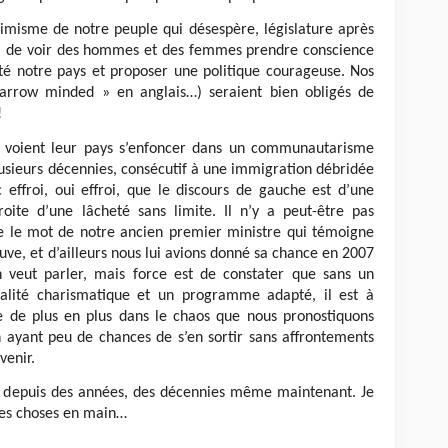
isme de notre peuple qui désespère, législature après
nt, de voir des hommes et des femmes prendre conscience
nté notre pays et proposer une politique courageuse. Nos
narrow minded » en anglais…) seraient bien obligés de
!
i voient leur pays s’enfoncer dans un communautarisme
lusieurs décennies, consécutif à une immigration débridée
 effroi, oui effroi, que le discours de gauche est d’une
roite d’une lâcheté sans limite. Il n’y a peut-être pas
 le mot de notre ancien premier ministre qui témoigne
ouve, et d’ailleurs nous lui avions donné sa chance en 2007
 veut parler, mais force est de constater que sans un
nalité charismatique et un programme adapté, il est à
e de plus en plus dans le chaos que nous pronostiquons
 ayant peu de chances de s’en sortir sans affrontements
venir.
la depuis des années, des décennies même maintenant. Je
 les choses en main…