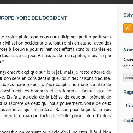
Suiv
ROPE, VOIRE DE L’OCCIDENT
je crains plutôt que nous nous dirigions petit à petit vers
 civilisation occidentale seront remis en cause, avec des
News
orces à l’œuvre pour ruiner nos efforts sont puissantes et
n tout cas à ce jour. Au risque de me répéter, mais l’enjeu
Abonn
n ?
articl
onguement expliqué sur le sujet, mais je reste atterré de
ut bon sens en considérant que, pour des raisons d’équité,
x couples homosexuels qu’aux couples normaux au titre de
 constituent les hommes et les femmes. J’avoue que ce
Pag
e. En fait, au-delà de la bêtise de ceux qui prônent de
’est la lâcheté de ceux qui nous gouvernent, voire de ceux
Lin
gouverner…, qui me sidère. Raison pour laquelle je vois
 première marque forte de déclin, parmi bien d’autres
Caté
xcessive en pensant au siècle des Lumières, il faut bien