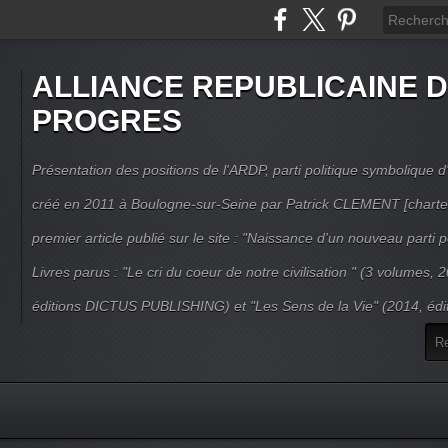
ALLIANCE REPUBLICAINE 
PROGRES
Présentation des positions de l'ARDP, parti politique symbolique d'
créé en 2011 à Boulogne-sur-Seine par Patrick CLEMENT [charte
premier article publié sur le site : "Naissance d'un nouveau parti po
Livres parus : "Le cri du coeur de notre civilisation " (3 volumes,
éditions DICTUS PUBLISHING) et "Les Sens de la Vie" (2014, éd