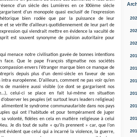
Arch
présence d’un siècle des Lumières en ce XXIème siècle
argarisent d’un monopole quasi exclusif de l’expression
20
 rhétorique bien rodée que par la puissance de leur
de et se vérifie d’ailleurs quotidiennement de leur part de
20
 expression qui viendrait mettre en évidence la vacuité de
esprit est souvent synonyme de pulsion autoritaire pour
20
qui menace notre civilisation gavée de bonnes intentions
20
n face. Que le pape François stigmatise nos sociétés
de compassion envers l’étranger marque bien ce manque de
20
entrepris depuis plus d’un demi-siècle en faveur de son
n intra européenne. D’ailleurs, comment ne pas voir qu’en
20
s de manière aussi visible (ce dont se gargarisent nos
20
e…), celui-ci se place en fait lui-même en situation
d’observer les peuples (et surtout leurs leaders religieux)
20
ui alimentent le syndrome communautariste dans nos pays
uples qui ont l’habitude et pour tempérament de juger
20
 sa volonté, fidèles en cela en matière religieuse à celui
eu. Je dis tout de suite « qu’ils prennent » car, que l’on
20
ent évident que celui qui a incarné la violence, la guerre,