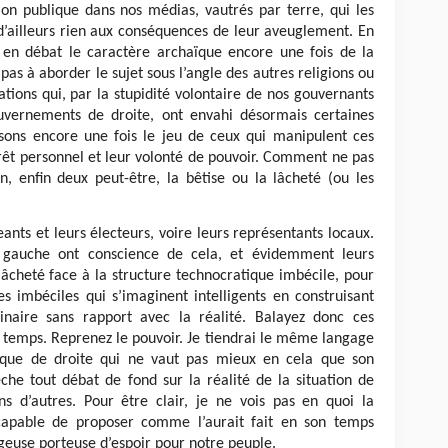
sion publique dans nos médias, vautrés par terre, qui les
’ailleurs rien aux conséquences de leur aveuglement. En
 en débat le caractère archaïque encore une fois de la
pas à aborder le sujet sous l’angle des autres religions ou
ations qui, par la stupidité volontaire de nos gouvernants
uvernements de droite, ont envahi désormais certaines
aisons encore une fois le jeu de ceux qui manipulent ces
rêt personnel et leur volonté de pouvoir. Comment ne pas
n, enfin deux peut-être, la bêtise ou la lâcheté (ou les
eants et leurs électeurs, voire leurs représentants locaux.
e gauche ont conscience de cela, et évidemment leurs
lâcheté face à la structure technocratique imbécile, pour
es imbéciles qui s’imaginent intelligents en construisant
naire sans rapport avec la réalité. Balayez donc ces
t temps. Reprenez le pouvoir. Je tiendrai le même langage
itique de droite qui ne vaut pas mieux en cela que son
he tout débat de fond sur la réalité de la situation de
 d’autres. Pour être clair, je ne vois pas en quoi la
capable de proposer comme l’aurait fait en son temps
geuse porteuse d’espoir pour notre peuple.