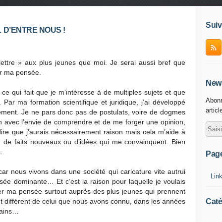
Suiv
 D’ENTRE NOUS !
ettre » aux plus jeunes que moi. Je serai aussi bref que
ier ma pensée.
News
 ce qui fait que je m’intéresse à de multiples sujets et que
Abonn
Par ma formation scientifique et juridique, j’ai développé
articl
nement. Je ne pars donc pas de postulats, voire de dogmes
on avec l’envie de comprendre et de me forger une opinion,
ire que j’aurais nécessairement raison mais cela m’aide à
n de faits nouveaux ou d’idées qui me convainquent. Bien
.
Pag
car nous vivons dans une société qui caricature vite autrui
Lin
ensée dominante… Et c’est la raison pour laquelle je voulais
fier ma pensée surtout auprès des plus jeunes qui prennent
Caté
 différent de celui que nous avons connu, dans les années
tains…