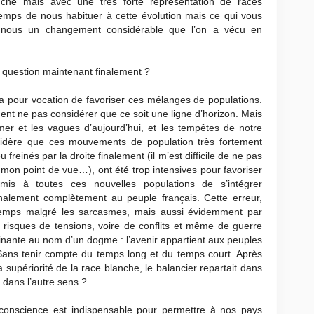
nche mais avec une très forte représentation de races
temps de nous habituer à cette évolution mais ce qui vous
r nous un changement considérable que l’on a vécu en
a question maintenant finalement ?
a pour vocation de favoriser ces mélanges de populations.
ent ne pas considérer que ce soit une ligne d’horizon. Mais
er et les vagues d’aujourd’hui, et les tempêtes de notre
nsidère que ces mouvements de population très fortement
reinés par la droite finalement (il m’est difficile de ne pas
 mon point de vue…), ont été trop intensives pour favoriser
permis à toutes ces nouvelles populations de s’intégrer
inalement complètement au peuple français. Cette erreur,
emps malgré les sarcasmes, mais aussi évidemment par
s risques de tensions, voire de conflits et même de guerre
minante au nom d’un dogme : l’avenir appartient aux peuples
Sans tenir compte du temps long et du temps court. Après
la supériorité de la race blanche, le balancier repartait dans
in dans l’autre sens ?
e conscience est indispensable pour permettre à nos pays