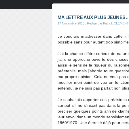
MA LETTRE AUX PLUS JEUNES…
17 Novembre 2015
, Rédigé par Patrick CLEMENT
Je voudrais m’adresser dans cette « l
possible sans pour autant trop simplif
J’ai la chance d’être curieux de nature
j’ai une approche ouverte des choses. 
aussi le sens de la rigueur du raison
préétablis, mais j’aborde toute questi
ma propre opinion. Cela ne veut pas d
modifier mon point de vue en fonctio
entendu, je ne suis pas parfait non plus
Je souhaitais apporter ces précisions 
surtout s’il ne s’inscrit pas dans la p
préciser quelques points afin de clari
leur envol dans un monde sensiblement
1960/1970. Une éternité déjà pour cer