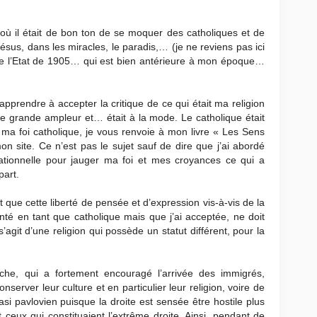
 où il était de bon ton de se moquer des catholiques et de
ésus, dans les miracles, le paradis,… (je ne reviens pas ici
t de l’Etat de 1905… qui est bien antérieure à mon époque…
apprendre à accepter la critique de ce qui était ma religion
 grande ampleur et… était à la mode. Le catholique était
a foi catholique, je vous renvoie à mon livre « Les Sens
on site. Ce n’est pas le sujet sauf de dire que j’ai abordé
ationnelle pour jauger ma foi et mes croyances ce qui a
part.
st que cette liberté de pensée et d’expression vis-à-vis de la
ronté en tant que catholique mais que j’ai acceptée, ne doit
s’agit d’une religion qui possède un statut différent, pour la
he, qui a fortement encouragé l’arrivée des immigrés,
nserver leur culture et en particulier leur religion, voire de
uasi pavlovien puisque la droite est sensée être hostile plus
 ceux qui constituaient l’extrême droite. Ainsi, pendant de