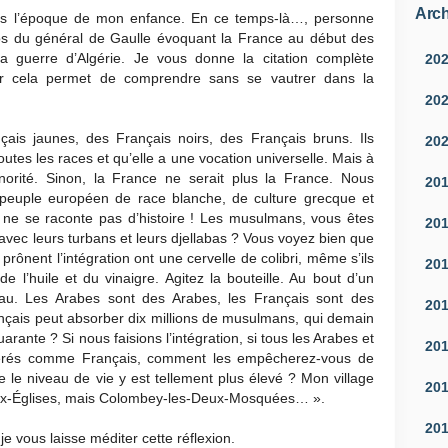
Arch
is l’époque de mon enfance. En ce temps-là…, personne
pos du général de Gaulle évoquant la France au début des
 guerre d’Algérie. Je vous donne la citation complète
20
r cela permet de comprendre sans se vautrer dans la
20
nçais jaunes, des Français noirs, des Français bruns. Ils
20
utes les races et qu’elle a une vocation universelle. Mais à
inorité. Sinon, la France ne serait plus la France. Nous
20
uple européen de race blanche, de culture grecque et
on ne se raconte pas d’histoire ! Les musulmans, vous êtes
20
 avec leurs turbans et leurs djellabas ? Vous voyez bien que
rônent l’intégration ont une cervelle de colibri, même s’ils
20
e l’huile et du vinaigre. Agitez la bouteille. Au bout d’un
au. Les Arabes sont des Arabes, les Français sont des
20
ançais peut absorber dix millions de musulmans, qui demain
arante ? Si nous faisions l’intégration, si tous les Arabes et
20
idérés comme Français, comment les empêcherez-vous de
ue le niveau de vie y est tellement plus élevé ? Mon village
20
eux-Églises, mais Colombey-les-Deux-Mosquées… ».
20
je vous laisse méditer cette réflexion.