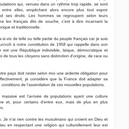
pulations qui, venues dans un rythme trop rapide, se sont
 entre elles, empêchant alors encore plus tout espoir
rend ses droits. Les hommes se regroupent selon leurs
 les français dits de souche, c’est à dire incarnant la
rique et traditionnelle.
-à-vis de telle ou telle partie du peuple français car je suis
surcroît à notre constitution de 1958 qui rappelle dans son
est une République indivisible, laïque, démocratique et
loi de tous les citoyens sans distinction d'origine, de race ou
notre pays doit rester selon moi une ardente obligation pour
fectivement, je considère que la France doit adapter sa
es conditions de l’assimilation de ces nouvelles populations.
n massive est l’arrivée de populations ayant une culture
nne et, pour certains d’entre eux, mais de plus en plus
am.
s. Je n’ai rien contre les musulmans qui croient en Dieu et
ieu en respectant une religion qui culturellement leur est