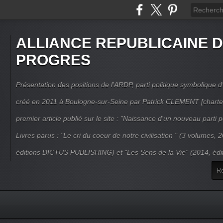
ALLIANCE REPUBLICAINE 
PROGRES
Présentation des positions de l'ARDP, parti politique symbolique d'
créé en 2011 à Boulogne-sur-Seine par Patrick CLEMENT [charte
premier article publié sur le site : "Naissance d'un nouveau parti po
Livres parus : "Le cri du coeur de notre civilisation " (3 volumes,
éditions DICTUS PUBLISHING) et "Les Sens de la Vie" (2014, éd