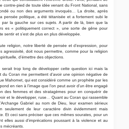
e contre-pied de toute idée venant du Front National, sans
fondé ou non des arguments invoqués… La droite, après
a pensée politique, a été tétanisée et a fortement subi le
 par la gauche sur ces sujets. A partir de là, bien que la
urs es « politiquement correct », une sorte de gêne pour
te sentir et s’est de plus en plus développée.
e religion, notre liberté de pensée et d’expression, pour
s agressivité, doit nous permettre, comme pour la religion
pirituelle, d’émettre des objections.
serait trop long de développer cette question ici mais la
 et du Coran me permettent d’avoir une opinion négative de
 que Mahomet, qui est considéré comme un prophète par les
ond en rien à l’image que l’on peut avoir d’un être engagé
ation des femmes et des stratagèmes pour en conquérir de
uvoir et le développer, ruse… Quant au Coran qui rassemble
 l’Archange Gabriel au nom de Dieu, leur examen sérieux
on seulement de leur caractère divin évidemment mais
nte. Et ceci sans préciser que ces mêmes sourates, pour un
t elles aussi d’imprécations poussant à la violence et au
les mécréants.