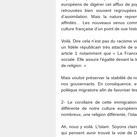
européens de digérer cet afflux de po
retrouvées bien souvent regroupées
d’assimilation. Mais la nature rep
affinités… Les nouveaux venus comme
culture française d’un point de vue histo
Voilà. Dire cela n’est pas du racisme vis
un fidèle républicain très attaché de 
article 1 notamment que « La France 
sociale. Elle assure l'égalité devant la 
de religion. »
Mais vouloir préserver la stabilité de 
nos gouvernants. En conséquence, ef
politique migratoire afin de favoriser l
2- Le corollaire de cette immigratio
différente de notre culture europée
nombreux, une religion différente, l’Isl
Ah, nous y voilà. L’Islam. Soyons clair
qui pensent avoir trouvé la voie de D