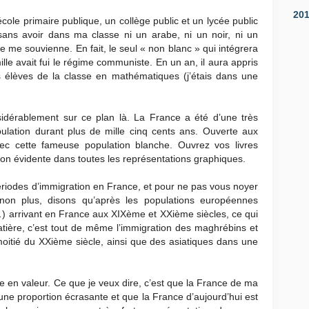
20
école primaire publique, un collège public et un lycée public
ns avoir dans ma classe ni un arabe, ni un noir, ni un
je me souvienne. En fait, le seul « non blanc » qui intégrera
ille avait fui le régime communiste. En un an, il aura appris
rs élèves de la classe en mathématiques (j’étais dans une
idérablement sur ce plan là. La France a été d’une très
pulation durant plus de mille cinq cents ans. Ouverte aux
vec cette fameuse population blanche. Ouvrez vos livres
tion évidente dans toutes les représentations graphiques.
ériodes d’immigration en France, et pour ne pas vous noyer
 non plus, disons qu’après les populations européennes
,…) arrivant en France aux XIXème et XXième siècles, ce qui
atière, c’est tout de même l’immigration des maghrébins et
moitié du XXième siècle, ainsi que des asiatiques dans une
e en valeur. Ce que je veux dire, c’est que la France de ma
une proportion écrasante et que la France d’aujourd’hui est