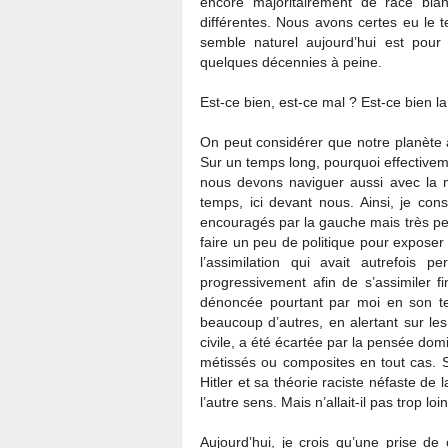
encore majoritairement de race bla
différentes. Nous avons certes eu le 
semble naturel aujourd’hui est pou
quelques décennies à peine.
Est-ce bien, est-ce mal ? Est-ce bien l
On peut considérer que notre planète 
Sur un temps long, pourquoi effectivem
nous devons naviguer aussi avec la m
temps, ici devant nous. Ainsi, je co
encouragés par la gauche mais très peu f
faire un peu de politique pour exposer
l’assimilation qui avait autrefois 
progressivement afin de s’assimiler f
dénoncée pourtant par moi en son t
beaucoup d’autres, en alertant sur le
civile, a été écartée par la pensée do
métissés ou composites en tout cas. 
Hitler et sa théorie raciste néfaste de 
l’autre sens. Mais n’allait-il pas trop lo
Aujourd’hui, je crois qu’une prise d