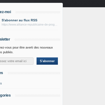
ez-moi
S'abonner au flux RSS
https://www.alliance-republicaine-de-progres.com/rss
letter
ez-vous pour être averti des nouveaux
es publiés.
es
ks
gories