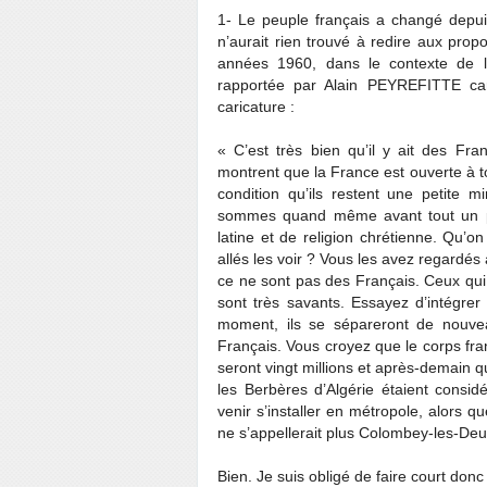
1- Le peuple français a changé depu
n’aurait rien trouvé à redire aux pro
années 1960, dans le contexte de la
rapportée par Alain PEYREFITTE ca
caricature :
« C’est très bien qu’il y ait des Fra
montrent que la France est ouverte à to
condition qu’ils restent une petite m
sommes quand même avant tout un pe
latine et de religion chrétienne. Qu’
allés les voir ? Vous les avez regardés
ce ne sont pas des Français. Ceux qui p
sont très savants. Essayez d’intégrer d
moment, ils se sépareront de nouve
Français. Vous croyez que le corps fr
seront vingt millions et après-demain qu
les Berbères d’Algérie étaient cons
venir s’installer en métropole, alors q
ne s’appellerait plus Colombey-les-D
Bien. Je suis obligé de faire court donc 