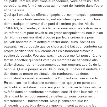
coupable, tant les institutions européennes, voire certains Etats
européens, ont fermé les yeux au moment de l’entrée dans l’euro
et par la suite.
Quoi qu’il en soit, les efforts engagés, qui commençaient pourtant
à porter leurs fruits semble-t-il, ont été interrompus par un choix
démocratique en faveur d’un parti d’extrême gauche. Alexis
TSIPRAS, leur leader, a décidé de recourir au vote c’est-à-dire à
un referendum pour savoir si les grecs acceptaient ou non le plan
de réformes qui leur était proposé par leurs créanciers pour
pouvoir honorer leurs dettes et rester dans l’euro. Soit dit en
passant, il est probable que ce choix ait été fait pour conforter sa
propre position face aux créanciers en s’honorant d’avoir le
soutien de peuple. Pourquoi pas, mais cela me fait penser à une
famille endettée qui ferait voter les membres de sa famille afin
d’aller discuter du remboursement de leur emprunt auprès de la
banque. Que le peuple le veuille ou non, leur pays est endetté et
doit donc se mettre en situation de rembourser sa dette,
nonobstant les aménagements que l’on peut imaginer ici ou là.
En tout cas, les institutions européennes, que je ne porte pas
particulièrement dans mon cœur pour leur dérive technocratique
avérée dans de nombreux domaines, sont ici dans leur rôle en
défendant le remboursement de dettes qui nous concernent
directement ou indirectement. Mais je considère que les
dirigeants grecs, élus démocratiquement, sont aussi dans leur