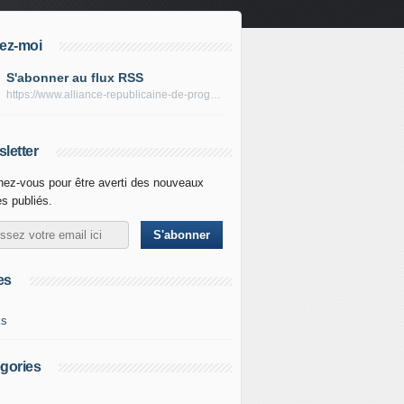
ez-moi
S'abonner au flux RSS
https://www.alliance-republicaine-de-progres.com/rss
letter
ez-vous pour être averti des nouveaux
es publiés.
es
ks
gories