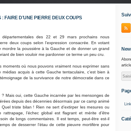
Suiv
: FAIRE D’UNE PIERRE DEUX COUPS
ons départementales des 22 et 29 mars prochains nous
ierre deux coups selon l’expression consacrée. En votant
aire mordre la poussière à la Gauche et de donner un grand
News
 priant de bien vouloir me pardonner ce terme un peu cru.
Abonn
articl
uls moments où nous pouvons vraiment nous exprimer sans
 médias acquis à cette Gauche tentaculaire, c’est bien à
un témoignage de la survivance de notre démocratie dans ce
Pag
e ? Mais oui, cette Gauche incarnée par les mensonges de
térées depuis des décennies désormais par ce camp animé
Lin
 Quel triste bilan ! Rien ne sert d’extirper les mesures ou
rattrapage, l’échec global est flagrant et mérite d’être
Caté
oin de longs commentaires. Il est temps, peut-être est-il
e temps de desserrer l’étau de cette pieuvre mortifère pour