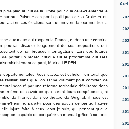
Arch
 de pied au cul de la Droite pour que celle-ci entende le
surtout. Puisque ces partis politiques de la Droite et du
20
eur action, ces élections sont un moyen de leur montrer la
20
réponse aux maux qui rongent la France, et dans une certaine
20
 pourrait discuter longuement de ses propositions qui,
uscitent de nombreuses interrogations. Lors des futures
20
mps de porter un regard critique sur le programme qui sera
vraisemblablement ce parti, Marine LE PEN.
20
ons départementales. Vous savez, cet échelon territorial que
20
se raviser, sans que l’on sache vraiment pour combien de
mental secoué par une réforme territoriale débilitante dans
20
vant même de savoir ce que seront leurs compétences, ni
omble de l’ironie, dans ce théâtre de Guignol, il nous est
20
me/Femme, parait-il pour des soucis de parité. Pauvre
elle injure faîte à ceux, dont je suis, qui pensent que la
20
onséquent capable de conquérir un mandat grâce à sa force
20