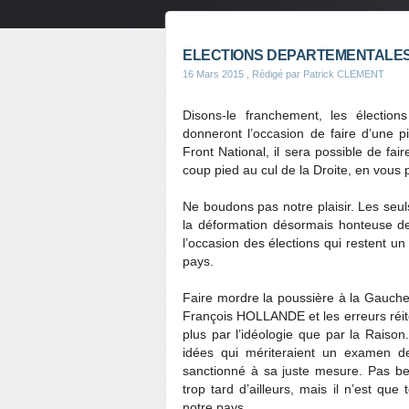
ELECTIONS DEPARTEMENTALES 
16 Mars 2015
, Rédigé par Patrick CLEMENT
Disons-le franchement, les électi
donneront l’occasion de faire d’une p
Front National, il sera possible de f
coup pied au cul de la Droite, en vous
Ne boudons pas notre plaisir. Les se
la déformation désormais honteuse de
l’occasion des élections qui restent 
pays.
Faire mordre la poussière à la Gauch
François HOLLANDE et les erreurs réi
plus par l’idéologie que par la Raison.
idées qui mériteraient un examen de 
sanctionné à sa juste mesure. Pas bes
trop tard d’ailleurs, mais il n’est qu
notre pays.