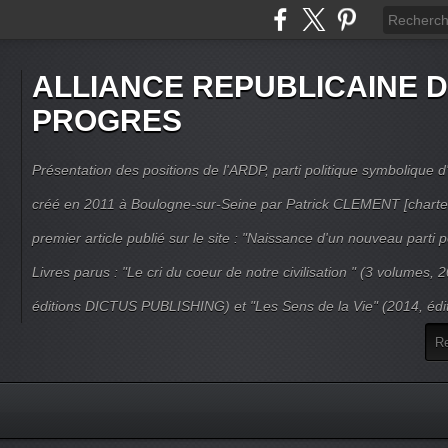
ALLIANCE REPUBLICAINE 
PROGRES
Présentation des positions de l'ARDP, parti politique symbolique d'
créé en 2011 à Boulogne-sur-Seine par Patrick CLEMENT [charte
premier article publié sur le site : "Naissance d'un nouveau parti po
Livres parus : "Le cri du coeur de notre civilisation " (3 volumes,
éditions DICTUS PUBLISHING) et "Les Sens de la Vie" (2014, éd