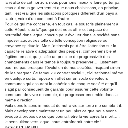
la réalité de cet horizon, nous pourrions mieux le faire porter par
ceux qui nous gouvernent et que nous choisissons, en principe,
tant il est vrai que les situations politiques diffèrent d’un pays à
l’autre, voire d’un continent à l’autre.
Pour ce qui me concerne, en tout cas, je souscris pleinement à
cette République laïque qui doit nous offrir cet espace de
neutralité dans lequel chacun peut évoluer dans la société sans
imposer aux autres telle ou telle conception religieuse ou
croyance spirituelle. Mais j’attirerais peut-être l’attention sur la
capacité relative d’adaptation des peuples, compréhensible et
légitime en soi, qui justifie un principe de progressivité des
changements dans le temps à toujours préserver…, justement
pour ne pas brusquer l’évolution de nos sociétés, risquant sinon
de les braquer. Ce fameux « contrat social », civilisationnel même
en quelque sorte, repose en effet sur un socle de valeurs
communes qui assurent la cohésion de chaque société et qu’il
s’agit par conséquent de garantir pour assurer cette volonté
commune de vivre ensemble, de progresser ensemble dans la
même direction.
Voilà donc le sens immédiat de notre vie sur terre me semble-t-il.
Mais développons maintenant un peu plus ce que nous avons
évoqué à propos de ce que pourrait être la vie après la mort… ;
le sens ultime vers lequel nous entraînerait notre vie !
Patrick CLEMENT