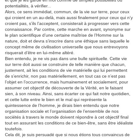
et que je les garde en moi comme de simples possibilités ou
potentialités, à vérifier...
Alors, ce sens immédiat, commun, de la vie sur terre, pour ceux
qui croient en un au-delà, mais aussi finalement pour ceux qui n’y
croient pas, s’ils l’acceptent, consisterait à progresser vers cette
connaissance. Par contre, cette marche en avant, synonyme sur
le plan scientifique d’une certaine maîtrise de l’Homme sur la
nature, doit et devra s’inscrire dans une éthique sans laquelle le
concept même de civilisation universelle que nous entrevoyons
risquerait d’être en lui-même altéré.
Bien entendu, je ne vis pas dans une bulle spirituelle. Cette vie
sur terre doit aussi se construire de telle manière que chacun,
justement, ait les conditions de vie matérielle qui lui permettent
de s’enrichir, non pas matériellement, en tout cas ce n’est pas
l’objet en l’occurrence, mais humainement et socialement, pour
assumer cet objectif de découverte de la Vérité, en le faisant
sien, à son niveau. Ainsi, sans écarter ce qui fait notre quotidien,
et cette lutte entre le bien et le mal qui représente la
quintessence de l’homme, je dirais bien entendu que notre
organisation sociale et l’organisation de l’ensemble de nos
sociétés à travers le monde doivent répondre à cet objectif final
tout en assurant les conditions de ce bien-être, sans être idéaliste
toutefois.
Cela dit, je suis persuadé que si nous étions tous convaincus de