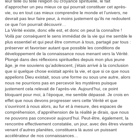
leur telle ou telle religion ou croyance spirituelle, le fait
d’approcher un peu mieux ce qui pourrait constituer cet après-
vie, ou en tout cas mieux comprendre le monde et l’univers, ne
devrait pas leur faire peur, à moins justement qu’ils ne redoutent
ce que l’on pourrait découvrir…
La Vérité existe, donc elle est, et donc on peut la connaître !
Voilà par conséquent le sens immédiat de la vie qui me semble le
plus essentiel et qui peut être commun à tous, partagé par tous :
préserver et favoriser autant que possible les conditions de
développement de la connaissance nous menant vers la Vérité.
Plongé dans des réflexions spirituelles depuis mon plus jeune
âge, je me souviens qu’adolescent, j’étais arrivé à la conclusion
que si quelque chose existait après la vie, et que si ce que nous
appelions Dieu existait, sous une forme ou sous une autre, alors
nous ne pourrions pas en percevoir les mystères puisque
justement cela relevait de l’après-vie. Aujourd’hui, ce point
bloquant pour moi, à l’époque, me semble dépassé. Je crois en
effet que nous devons progresser vers cette Vérité et que
s’ouvriront à nous alors, au fur et à mesure, des espaces de
compréhension, d’appréhension de la réalité je dirais, que nous
ne pouvons pas concevoir aujourd’hui. Peut-être, également, la
rencontre effectivement constatée, un jour, avec des êtres vivants
venant d’autres planètes, constituera là aussi un puissant
accélérateur de nos connaissances…