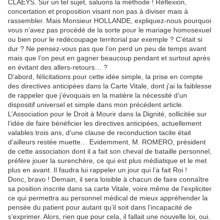
CLAEYS. Sur un tel sujet, saluons la méthode ! Réflexion,
concertation et proposition visant non pas à diviser mais à
rassembler. Mais Monsieur HOLLANDE, expliquez-nous pourquoi
vous n’avez pas procédé de la sorte pour le mariage homosexuel
ou bien pour le redécoupage territorial par exemple ? C’était si
dur ? Ne pensez-vous pas que l’on perd un peu de temps avant
mais que l’on peut en gagner beaucoup pendant et surtout après
en évitant des allers-retours… ?
D’abord, félicitations pour cette idée simple, la prise en compte
des directives anticipées dans la Carte Vitale, dont j’ai la faiblesse
de rappeler que j’évoquais en la matière la nécessité d’un
dispositif universel et simple dans mon précédent article.
L’Association pour le Droit à Mourir dans la Dignité, sollicitée sur
l’idée de faire bénéficier les directives anticipées, actuellement
valables trois ans, d’une clause de reconduction tacite était
d’ailleurs restée muette… Evidemment, M. ROMERO, président
de cette association dont il a fait son cheval de bataille personnel,
préfère jouer la surenchère, ce qui est plus médiatique et le met
plus en avant. Il faudra lui rappeler un jour qui l’a fait Roi !
Donc, bravo ! Demain, il sera loisible à chacun de faire connaître
sa position inscrite dans sa carte Vitale, voire même de l’expliciter
ce qui permettra au personnel médical de mieux appréhender la
pensée du patient pour autant qu’il soit dans l’incapacité de
s’exprimer. Alors, rien que pour cela, il fallait une nouvelle loi, oui.