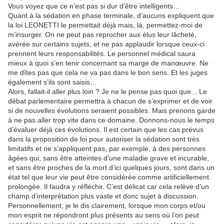
Vous voyez que ce n’est pas si dur d’être intelligents…
Quant à la sédation en phase terminale, d’aucuns expliquent que
la loi LEONETTI le permettait déjà mais, là, permettez-moi de
m’insurger. On ne peut pas reprocher aux élus leur lâcheté,
avérée sur certains sujets, et ne pas applaudir lorsque ceux-ci
prennent leurs responsabilités. Le personnel médical saura
mieux à quoi s’en tenir concernant sa marge de manœuvre. Ne
me dîtes pas que cela ne va pas dans le bon sens. Et les juges
également s’ils sont saisis…
Alors, fallait-il aller plus loin ? Je ne le pense pas quoi que... Le
débat parlementaire permettra à chacun de s’exprimer et de voir
si de nouvelles évolutions seraient possibles. Mais prenons garde
à ne pas aller trop vite dans ce domaine. Donnons-nous le temps
d’évaluer déjà ces évolutions. Il est certain que les cas prévus
dans la proposition de loi pour autoriser la sédation sont très
limitatifs et ne s’appliquent pas, par exemple, à des personnes
âgées qui, sans être atteintes d’une maladie grave et incurable,
et sans être proches de la mort d’ici quelques jours, sont dans un
état tel que leur vie peut être considérée comme artificiellement
prolongée. Il faudra y réfléchir. C’est délicat car cela relève d’un
champ d’interprétation plus vaste et donc sujet à discussion.
Personnellement, je le dis clairement, lorsque mon corps et/ou
mon esprit ne répondront plus présents au sens où l’on peut