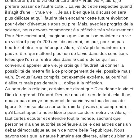
considérer qu’une vie est encore une « vraie vie », alors, je
préfère passer de l’autre côté… La vie doit être respectée quand
il s’agit d’une « vraie vie ». Je sais bien que la discussion sera
plus délicate et qu’il faudra bien encadrer cette future évolution
pour éviter d’éventuels abus ou pire. Mais, avec les progrès de la
science, nous devons commencer à y réfléchir très sérieusement.
Pour être caricatural, imaginons que l’on puisse maintenir en vie
un vieillard jusqu’à 200 ans, disons moi, un jour, pour ne pas
heurter et être trop théorique. Alors, s’il s’agit de maintenir un
pauvre être qui n’attend plus rien de la vie dans des conditions
telles que l’on ne rentre plus dans le cadre de ce qu’il est
convenu d’appeler une vie, je crois qu’il faudrait lui donner la
possibilité de mettre fin à ce prolongement de vie, possible mais
vain. Et vous l’avez compris, cet exemple extrême, aujourd’hui
d’ailleurs mais pas demain…, oblige à la réflexion.
Au nom de la religion, certains me diront que Dieu donne la vie et
Dieu la reprend. D’abord Dieu ne nous dit rien de tout cela. Il ne
nous a pas envoyé un manuel de survie avec tous les cas de
figure. Si l’on se place sur ce terrain-là, j’avais cru comprendre
qu’il faisait appel à notre liberté pour conduire notre vie. Alors, il
faut certes écouter et entendre tout le monde, sachant que
personne n’a une autorité supérieure à celle des autres dans un
débat démocratique au sein de notre belle République. Nous
savons tous que la nature humaine est diverse, allant du bien au