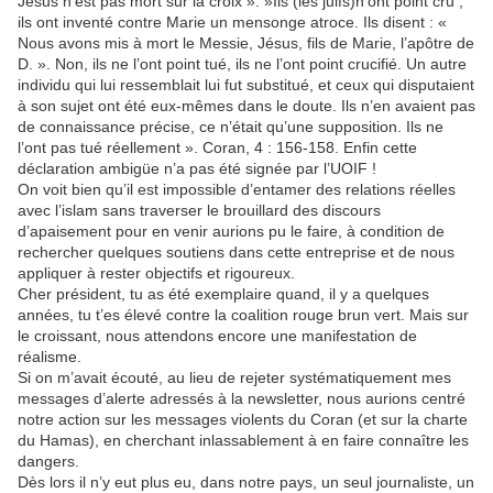
Jésus n’est pas mort sur la croix »: »Ils (les juifs)n’ont point cru ;
ils ont inventé contre Marie un mensonge atroce. Ils disent : «
Nous avons mis à mort le Messie, Jésus, fils de Marie, l’apôtre de
D. ». Non, ils ne l’ont point tué, ils ne l’ont point crucifié. Un autre
individu qui lui ressemblait lui fut substitué, et ceux qui disputaient
à son sujet ont été eux-mêmes dans le doute. Ils n’en avaient pas
de connaissance précise, ce n’était qu’une supposition. Ils ne
l’ont pas tué réellement ». Coran, 4 : 156-158. Enfin cette
déclaration ambigüe n’a pas été signée par l’UOIF !
On voit bien qu’il est impossible d’entamer des relations réelles
avec l’islam sans traverser le brouillard des discours
d’apaisement pour en venir aurions pu le faire, à condition de
rechercher quelques soutiens dans cette entreprise et de nous
appliquer à rester objectifs et rigoureux.
Cher président, tu as été exemplaire quand, il y a quelques
années, tu t’es élevé contre la coalition rouge brun vert. Mais sur
le croissant, nous attendons encore une manifestation de
réalisme.
Si on m’avait écouté, au lieu de rejeter systématiquement mes
messages d’alerte adressés à la newsletter, nous aurions centré
notre action sur les messages violents du Coran (et sur la charte
du Hamas), en cherchant inlassablement à en faire connaître les
dangers.
Dès lors il n’y eut plus eu, dans notre pays, un seul journaliste, un