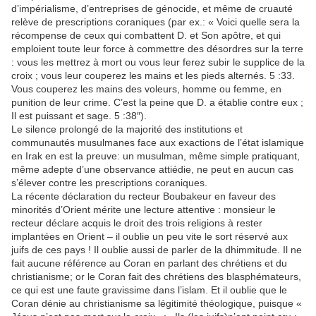
d’impérialisme, d’entreprises de génocide, et même de cruauté
relève de prescriptions coraniques (par ex.: « Voici quelle sera la
récompense de ceux qui combattent D. et Son apôtre, et qui
emploient toute leur force à commettre des désordres sur la terre
: vous les mettrez à mort ou vous leur ferez subir le supplice de la
croix ; vous leur couperez les mains et les pieds alternés. 5 :33.
Vous couperez les mains des voleurs, homme ou femme, en
punition de leur crime. C’est la peine que D. a établie contre eux ;
Il est puissant et sage. 5 :38″).
Le silence prolongé de la majorité des institutions et
communautés musulmanes face aux exactions de l’état islamique
en Irak en est la preuve: un musulman, même simple pratiquant,
même adepte d’une observance attiédie, ne peut en aucun cas
s’élever contre les prescriptions coraniques.
La récente déclaration du recteur Boubakeur en faveur des
minorités d’Orient mérite une lecture attentive : monsieur le
recteur déclare acquis le droit des trois religions à rester
implantées en Orient – il oublie un peu vite le sort réservé aux
juifs de ces pays ! Il oublie aussi de parler de la dhimmitude. Il ne
fait aucune référence au Coran en parlant des chrétiens et du
christianisme; or le Coran fait des chrétiens des blasphémateurs,
ce qui est une faute gravissime dans l’islam. Et il oublie que le
Coran dénie au christianisme sa légitimité théologique, puisque «