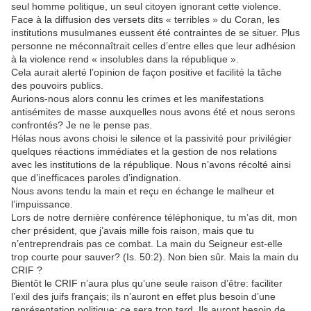
seul homme politique, un seul citoyen ignorant cette violence.
Face à la diffusion des versets dits « terribles » du Coran, les
institutions musulmanes eussent été contraintes de se situer. Plus
personne ne méconnaîtrait celles d’entre elles que leur adhésion
à la violence rend « insolubles dans la république ».
Cela aurait alerté l’opinion de façon positive et facilité la tâche
des pouvoirs publics.
Aurions-nous alors connu les crimes et les manifestations
antisémites de masse auxquelles nous avons été et nous serons
confrontés? Je ne le pense pas.
Hélas nous avons choisi le silence et la passivité pour privilégier
quelques réactions immédiates et la gestion de nos relations
avec les institutions de la république. Nous n’avons récolté ainsi
que d’inefficaces paroles d’indignation.
Nous avons tendu la main et reçu en échange le malheur et
l’impuissance.
Lors de notre dernière conférence téléphonique, tu m’as dit, mon
cher président, que j’avais mille fois raison, mais que tu
n’entreprendrais pas ce combat. La main du Seigneur est-elle
trop courte pour sauver? (Is. 50:2). Non bien sûr. Mais la main du
CRIF ?
Bientôt le CRIF n’aura plus qu’une seule raison d’être: faciliter
l’exil des juifs français; ils n’auront en effet plus besoin d’une
représentation politique: ce sera trop tard. Ils auront besoin de