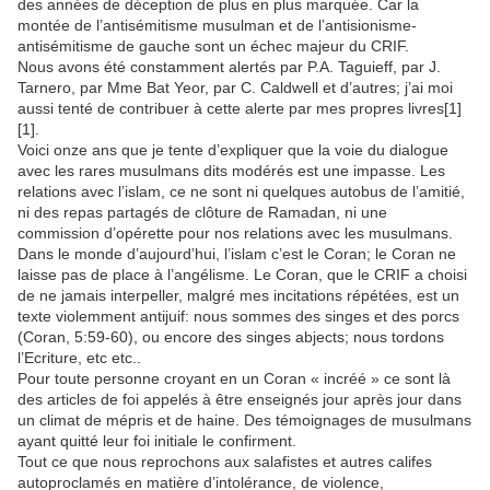
des années de déception de plus en plus marquée. Car la
montée de l’antisémitisme musulman et de l’antisionisme-
antisémitisme de gauche sont un échec majeur du CRIF.
Nous avons été constamment alertés par P.A. Taguieff, par J.
Tarnero, par Mme Bat Yeor, par C. Caldwell et d’autres; j’ai moi
aussi tenté de contribuer à cette alerte par mes propres livres[1]
[1].
Voici onze ans que je tente d’expliquer que la voie du dialogue
avec les rares musulmans dits modérés est une impasse. Les
relations avec l’islam, ce ne sont ni quelques autobus de l’amitié,
ni des repas partagés de clôture de Ramadan, ni une
commission d’opérette pour nos relations avec les musulmans.
Dans le monde d’aujourd’hui, l’islam c’est le Coran; le Coran ne
laisse pas de place à l’angélisme. Le Coran, que le CRIF a choisi
de ne jamais interpeller, malgré mes incitations répétées, est un
texte violemment antijuif: nous sommes des singes et des porcs
(Coran, 5:59-60), ou encore des singes abjects; nous tordons
l’Ecriture, etc etc..
Pour toute personne croyant en un Coran « incréé » ce sont là
des articles de foi appelés à être enseignés jour après jour dans
un climat de mépris et de haine. Des témoignages de musulmans
ayant quitté leur foi initiale le confirment.
Tout ce que nous reprochons aux salafistes et autres califes
autoproclamés en matière d’intolérance, de violence,