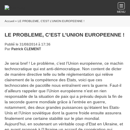
MENU
Accueil
» LE PROBLEME, C’EST L’UNION EUROPEENNE !
LE PROBLEME, C’EST L’UNION EUROPEENNE !
Publié le 31/08/2014 à 17:36
Par
Patrick CLEMENT
Je serai bref ! Le problème, c’est l’Union européenne, ce machin
technocratique qui est anti-démocratique. Non content de dicter
de manière directive telle ou telle réglementation qui relève
clairement de la compétence des Etats, voici que ces
technocrates de pacotille nous entraînent vers la guerre. Faut-il
d’ailleurs rappeler que l’Union européenne n’est en rien
responsable de la situation de paix qui a prévalu depuis la fin de
la seconde guerre mondiale grâce à l’entrée en guerre,
notamment, des deux grandes puissances qu’étaient les Etats-
Unis et l’Union soviétique dont la guerre froide ensuite assurera
finalement une certaine stabilité sur le plan mondial.
Aujourd’hui, en soutenant un véritable coup d’Etat en Ukraine, et
en ayant proposé à l’Ukraine un accord de coopération qui