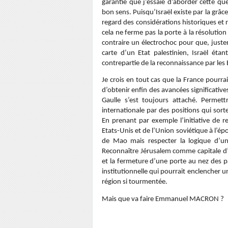
garantie que j’essaie d’aborder cette que
bon sens. Puisqu’Israël existe par la grâc
regard des considérations historiques et re
cela ne ferme pas la porte à la résolutio
contraire un électrochoc pour que, justem
carte d’un Etat palestinien, Israël ét
contrepartie de la reconnaissance par les
Je crois en tout cas que la France pourra
d’obtenir enfin des avancées significative
Gaulle s’est toujours attaché. Permett
internationale par des positions qui sor
En prenant par exemple l’initiative de 
Etats-Unis et de l’Union soviétique à l’
de Mao mais respecter la logique d’un
Reconnaître Jérusalem comme capitale d’Is
et la fermeture d’une porte au nez des p
institutionnelle qui pourrait enclencher 
région si tourmentée.
Mais que va faire Emmanuel MACRON ?