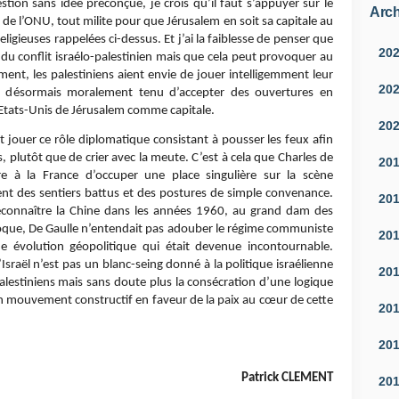
stion sans idée préconçue, je crois qu’il faut s’appuyer sur le
Arch
e de l’ONU, tout milite pour que Jérusalem en soit sa capitale au
ligieuses rappelées ci-dessus. Et j’ai la faiblesse de penser que
20
n du conflit israélo-palestinien mais que cela peut provoquer au
ent, les palestiniens aient envie de jouer intelligemment leur
20
ant désormais moralement tenu d’accepter des ouvertures en
 Etats-Unis de Jérusalem comme capitale.
20
it jouer ce rôle diplomatique consistant à pousser les feux afin
s, plutôt que de crier avec la meute. C’est à cela que Charles de
20
re à la France d’occuper une place singulière sur la scène
tent des sentiers battus et des postures de simple convenance.
20
reconnaître la Chine dans les années 1960, au grand dam des
époque, De Gaulle n’entendait pas adouber le régime communiste
20
e évolution géopolitique qui était devenue incontournable.
raël n’est pas un blanc-seing donné à la politique israélienne
20
alestiniens mais sans doute plus la consécration d’une logique
un mouvement constructif en faveur de la paix au cœur de cette
20
20
Patrick CLEMENT
20