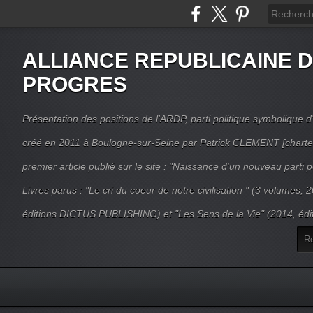
ALLIANCE REPUBLICAINE 
PROGRES
Présentation des positions de l'ARDP, parti politique symbolique d'
créé en 2011 à Boulogne-sur-Seine par Patrick CLEMENT [charte
premier article publié sur le site : "Naissance d'un nouveau parti po
Livres parus : "Le cri du coeur de notre civilisation " (3 volumes,
éditions DICTUS PUBLISHING) et "Les Sens de la Vie" (2014, éd