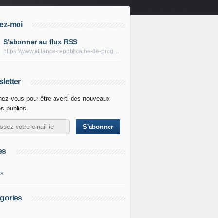
ez-moi
S'abonner au flux RSS
https://www.alliance-republicaine-de-progres.com/rss
letter
ez-vous pour être averti des nouveaux
es publiés.
es
ks
gories