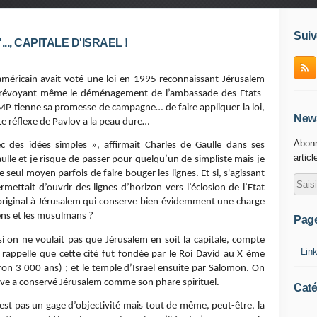
Suiv
., CAPITALE D'ISRAEL !
américain avait voté une loi en 1995 reconnaissant Jérusalem
n prévoyant même le déménagement de l’ambassade des Etats-
P tienne sa promesse de campagne… de faire appliquer la loi,
News
e réflexe de Pavlov a la peau dure…
Abonn
ec des idées simples », affirmait Charles de Gaulle dans ses
articl
lle et je risque de passer pour quelqu’un de simpliste mais je
eul moyen parfois de faire bouger les lignes. Et si, s'agissant
ettait d’ouvrir des lignes d’horizon vers l’éclosion de l’Etat
t original à Jérusalem qui conserve bien évidemment une charge
ns et les musulmans ?
Pag
ël si on ne voulait pas que Jérusalem en soit la capitale, compte
Lin
s rappelle que cette cité fut fondée par le Roi David au X ème
viron 3 000 ans) ; et le temple d’Israël ensuite par Salomon. On
 juive a conservé Jérusalem comme son phare spirituel.
Caté
’est pas un gage d’objectivité mais tout de même, peut-être, la