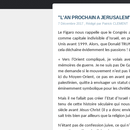
"L'AN PROCHAIN A JERUSALEM"..
7 Décembre 2017
, Rédigé par Patrick CLEMENT
Le Figaro nous rappelle que le Congrès 
comme capitale indivisible d’Israël, e
Unis avant 1999. Alors, que Donald TRUM
cela déchaîne évidemment les passions ! L
« Vers l’Orient compliqué, je volais av
mémoires de guerre. Je ne suis pas De Gau
me demande si le mouvement n’est pas le s
ici du Moyen-Orient, ce pas en avant perm
palestinien, quitte à envisager un statu
éminemment symbolique pour les chrétie
Mais il ne fallait pas créer l’Etat d’Isra
tenu de cette histoire séculaire qui nou
siècle avant Jésus-Christ (il y a donc en
sait très bien par ailleurs que la religion
N’étant pas de confession juive, ce qui n